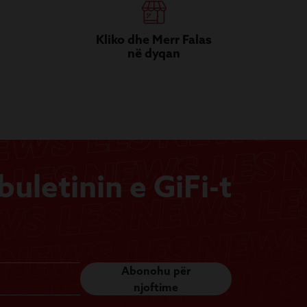
Kliko dhe Merr Falas
në dyqan
uletinin e GiFi-t
Abonohu për
njoftime