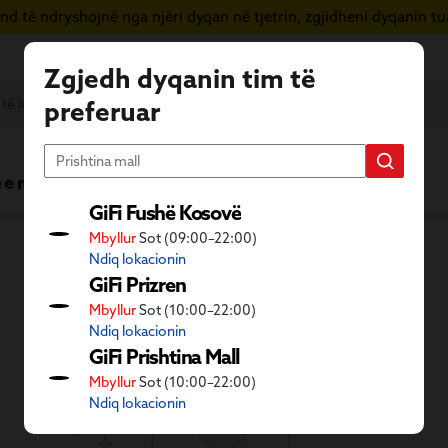
d të ndryshojnë nga njëri dyqan në tjetrin, zgjidheni dyqanin tua
Zgjedh dyqanin tim të
preferuar
 e re
Vera në GiFi
Fletushka
GiFi Fushë Kosovë
Mbyllur
Sot (09:00–22:00)
Ndiq lokacionin
GiFi Prizren
Mbyllur
Sot (10:00–22:00)
Ndiq lokacionin
GiFi Prishtina Mall
Mbyllur
Sot (10:00–22:00)
Ndiq lokacionin