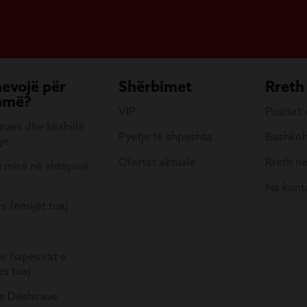
nevojë për
Shërbimet
Rreth
hmë?
VIP
Pozitat
ues dhe këshilla
Pyetje të shpeshta
Bashkoh
je
Ofertat aktuale
Rreth n
 mirë në shtëpinë
e
Na kont
i fëmijët tuaj
ër hapësirat e
es tuaj
 e Dëshirave