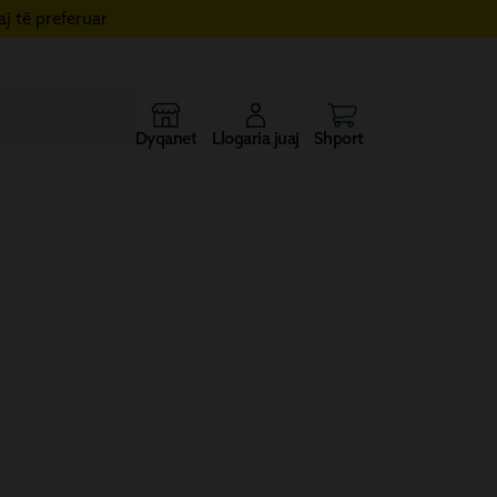
j të preferuar
Dyqanet
Llogaria juaj
Shporta