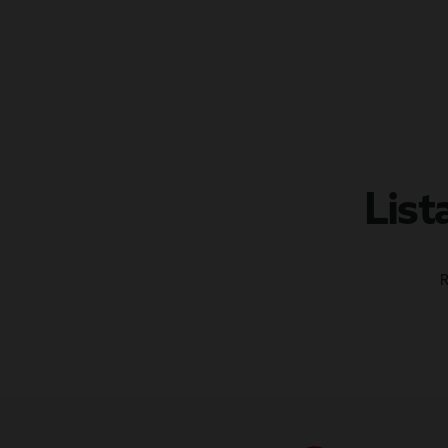
List
R