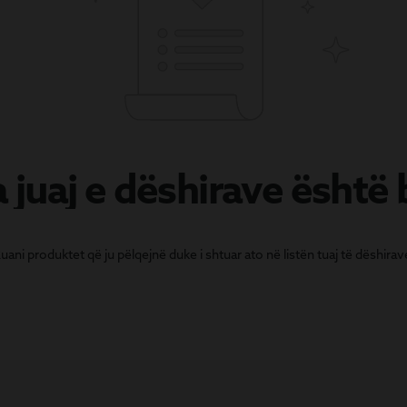
a juaj e dëshirave është
uani produktet që ju pëlqejnë duke i shtuar ato në listën tuaj të dëshirav