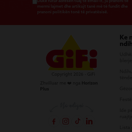
Duke futur adresën tuaj të email-it, ju pranoni të
merrni lajmet dhe artikujt tanë më të fundit dhe
pranoni politikën tonë të privatësisë.
Ke 
ndi
Udhëz
blerje
Ndihu
Copyright 2026 - GiFi
tënd
Zhvilluar me ❤️ nga
Horizon
Gëzon
Plus
Festë
Ide p
ruajtj
Lista