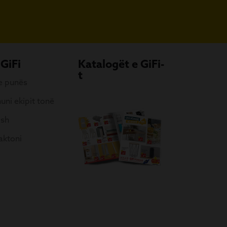
 GiFi
Katalogët e GiFi-
t
 e punës
uni ekipit tonë
esh
aktoni