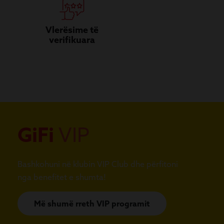
Vlerësime të
verifikuara
GiFi
VIP
Bashkohuni në klubin VIP Club dhe përfitoni
nga benefitet e shumta!
Më shumë rreth VIP programit