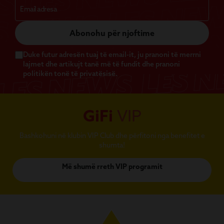
Abonohu për njoftime
Duke futur adresën tuaj të email-it, ju pranoni të merrni
lajmet dhe artikujt tanë më të fundit dhe pranoni
politikën tonë të privatësisë.
GiFi
VIP
Bashkohuni në klubin VIP Club dhe përfitoni nga benefitet e
shumta!
Më shumë rreth VIP programit