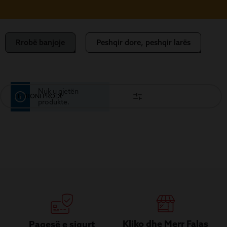
Rrobë banjoje
Peshqir dore, peshqir larës
Nuk u gjetën
FILTRONI PRODUKTET
produkte.
Kliko dhe Merr Falas
Pagesë e sigurt