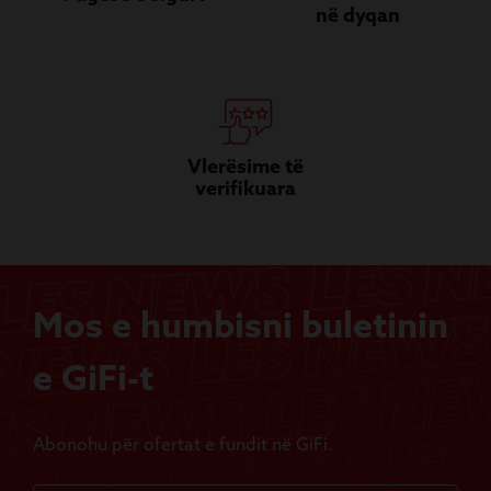
në dyqan
Vlerësime të
verifikuara
Mos e humbisni buletinin
e GiFi-t
Abonohu për ofertat e fundit në GiFi.