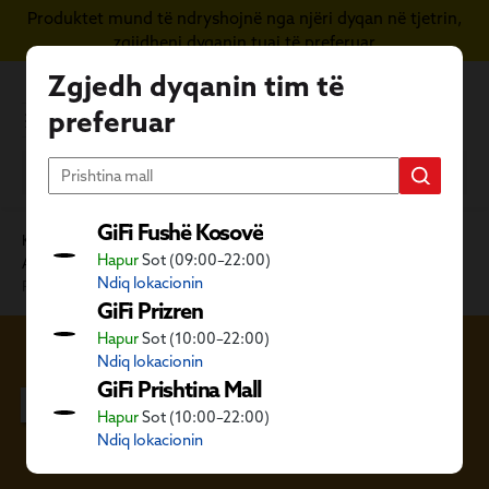
Produktet mund të ndryshojnë nga njëri dyqan në tjetrin,
Kapërce te përmbajtja kryesore
zgjidheni dyqanin tuaj të preferuar
Zgjedh dyqanin tim të
preferuar
GiFi Fushë Kosovë
Kategoritë GiFi
Mobilie dhe dekore
Hapur
Sot (09:00–22:00)
Artikuj shtëpiak nga tekstili
Artikuj tekstili për banjo
Ndiq lokacionin
Rrobë banjoje
GiFi Prizren
Hapur
Sot (10:00–22:00)
Ndiq lokacionin
Rrobë banjoje
GiFi Prishtina Mall
Hapur
Sot (10:00–22:00)
Ndiq lokacionin