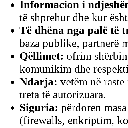
Informacion i ndjeshë
të shprehur dhe kur ës
Të dhëna nga palë të t
baza publike, partnerë m
Qëllimet:
ofrim shërbim
komunikim dhe respektim
Ndarja:
vetëm në raste 
treta të autorizuara.
Siguria:
përdoren masa 
(firewalls, enkriptim, ko