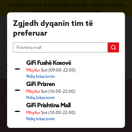
Produktet mund të ndryshojnë nga njëri dyqan në tjetrin,
Kapërce te përmbajtja kryesore
zgjidheni dyqanin tuaj të preferuar
Zgjedh dyqanin tim të
preferuar
GiFi Fushë Kosovë
Kategoritë GiFi
Shtëpia
Kuzhina dhe tryeza
Mbyllur
Sot (09:00–22:00)
Përgatitje kulinare
Vegël kuzhine
Ndiq lokacionin
GiFi Prizren
Mbyllur
Sot (10:00–22:00)
Vegël kuzhine
Ndiq lokacionin
GiFi Prishtina Mall
Mbyllur
Sot (10:00–22:00)
Ndiq lokacionin