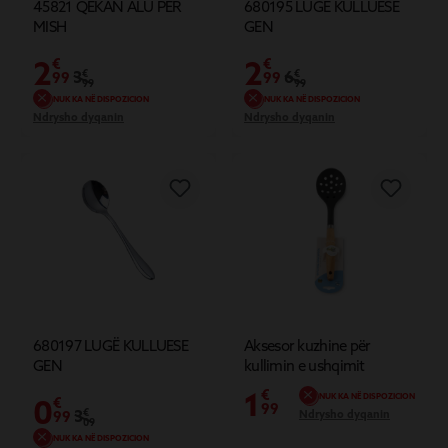
45821 QEKAN ALU PËR
680195 LUGË KULLUESE
MISH
GEN
2
2
€
€
3
€
6
€
99
99
99
99
NUK KA NË DISPOZICION
NUK KA NË DISPOZICION
Ndrysho dyqanin
Ndrysho dyqanin
680197 LUGË KULLUESE
Aksesor kuzhine për
GEN
kullimin e ushqimit
1
€
NUK KA NË DISPOZICION
0
€
99
3
€
Ndrysho dyqanin
99
09
NUK KA NË DISPOZICION