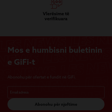
Vlerësime të
verifikuara
Mos e humbisni buletinin
e GiFi-t
Abonohu për ofertat e fundit në GiFi.
Abonohu për njoftime