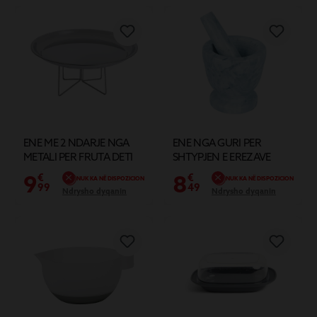
ENE ME 2 NDARJE NGA
ENE NGA GURI PER
METALI PER FRUTA DETI
SHTYPJEN E EREZAVE
D10CM
9
8
€
€
NUK KA NË DISPOZICION
NUK KA NË DISPOZICION
99
49
Ndrysho dyqanin
Ndrysho dyqanin