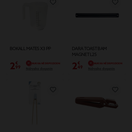
BOKALL MATES X3 PP
DARA TOAST BAM
MAGNET L25
2
2
€
€
NUK KA NË DISPOZICION
NUK KA NË DISPOZICION
99
49
Ndrysho dyqanin
Ndrysho dyqanin