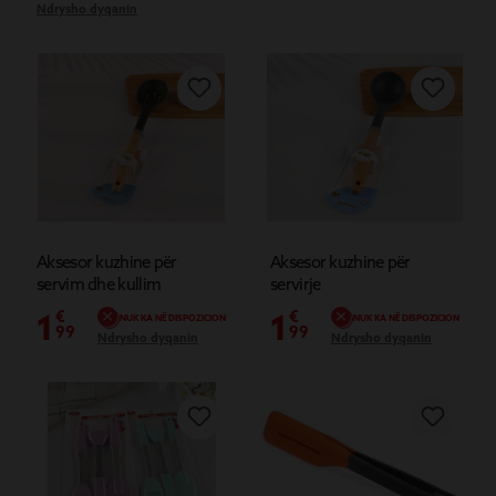
Ndrysho dyqanin
Aksesor kuzhine për
Aksesor kuzhine për
servim dhe kullim
servirje
1
1
€
€
NUK KA NË DISPOZICION
NUK KA NË DISPOZICION
99
99
Ndrysho dyqanin
Ndrysho dyqanin