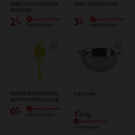
DARË DOLLI MAGNETIKE
DARE GËSHTENJE KAFE
ME BAMBU
2
3
€
€
NUK KA NË DISPOZICION
NUK KA NË DISPOZICION
29
49
Ndrysho dyqanin
Ndrysho dyqanin
DEKORE SHKELQYESE ME
Enë e thellë
NGJYRE FLORIRI, E KUQE,
E GJELBERT DHE BLU 8
0
€
NUK KA NË DISPOZICION
1
€
COPE
99
2
€
Ndrysho dyqanin
99
49
NUK KA NË DISPOZICION
Ndrysho dyqanin