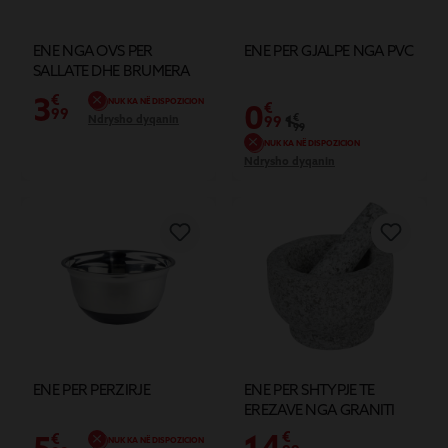
ENE NGA OVS PER
ENE PER GJALPE NGA PVC
SALLATE DHE BRUMERA
3
€
NUK KA NË DISPOZICION
0
€
99
1
€
Ndrysho dyqanin
99
99
NUK KA NË DISPOZICION
Ndrysho dyqanin
ENE PER PERZIRJE
ENE PER SHTYPJE TE
EREZAVE NGA GRANITI
14
€
€
NUK KA NË DISPOZICION