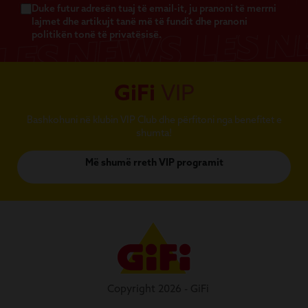
Duke futur adresën tuaj të email-it, ju pranoni të merrni
lajmet dhe artikujt tanë më të fundit dhe pranoni
politikën tonë të privatësisë.
GiFi
VIP
Bashkohuni në klubin VIP Club dhe përfitoni nga benefitet e
shumta!
Më shumë rreth VIP programit
Copyright 2026 - GiFi