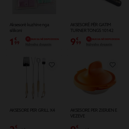
Aksesorë kuzhine nga
AKSESORË PËR GATIM
silikoni
TURNER TONGS 10142
1
9
€
€
NUK KA NË DISPOZICION
NUK KA NË DISPOZICION
99
99
Ndrysho dyqanin
Ndrysho dyqanin
AKSESORE PER GRILL X4
AKSESORE PER ZIERJEN E
VEZEVE
€
€