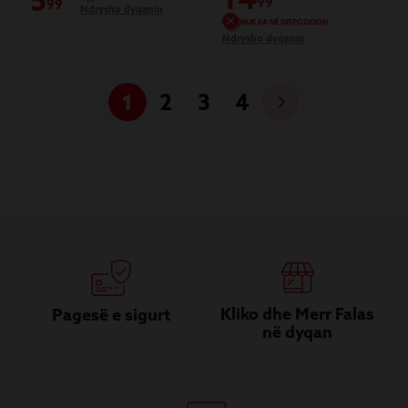
5
99
99
Ndrysho dyqanin
NUK KA NË DISPOZICION
Ndrysho dyqanin
1
2
3
4
Kliko dhe Merr Falas
Pagesë e sigurt
në dyqan