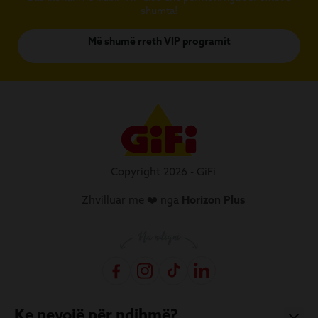
shumta!
Më shumë rreth VIP programit
Copyright 2026 - GiFi
Zhvilluar me ❤️ nga
Horizon Plus
Ke nevojë për ndihmë?