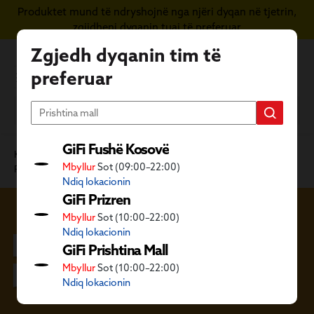
Produktet mund të ndryshojnë nga njëri dyqan në tjetrin,
Kapërce te përmbajtja kryesore
zgjidheni dyqanin tuaj të preferuar
Zgjedh dyqanin tim të
preferuar
GiFi Fushë Kosovë
Kategoritë GiFi
Mobilie dhe dekore
Dekorim
Mbyllur
Sot (09:00–22:00)
Pajisje ndriçimi
Dekorim ndriçimi i brendshëm
Ndiq lokacionin
GiFi Prizren
Mbyllur
Sot (10:00–22:00)
Dekorim ndriçimi i
Ndiq lokacionin
GiFi Prishtina Mall
brendshëm
Mbyllur
Sot (10:00–22:00)
Ndiq lokacionin