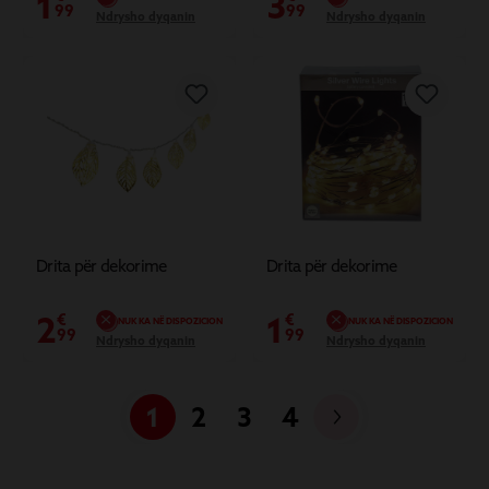
1
3
99
99
Ndrysho dyqanin
Ndrysho dyqanin
Drita për dekorime
Drita për dekorime
2
1
€
€
NUK KA NË DISPOZICION
NUK KA NË DISPOZICION
99
99
Ndrysho dyqanin
Ndrysho dyqanin
1
2
3
4