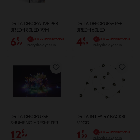
DRITA DEKORATIVE PER
DRITA DEKORUESE PER
BREDH 80LED 7.9M
BREDH 60LED
6
4
€
€
NUK KA NË DISPOZICION
NUK KA NË DISPOZICION
99
99
Ndrysho dyqanin
Ndrysho dyqanin
DRITA DEKORUESE
DRITA INT FAIRY BACKRI
SHUMENGJYRESHE PER
3MOD
BREDH 180LED
12
€
1
€
NUK KA NË DISPOZICION
99
99
Ndrysho dyqanin