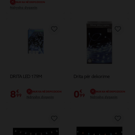
NUK KA NË DISPOZICION
Ndrysho dyqanin
DRITA LED 17.9M
Drita për dekorime
8
0
€
€
NUK KA NË DISPOZICION
NUK KA NË DISPOZICION
99
99
Ndrysho dyqanin
Ndrysho dyqanin