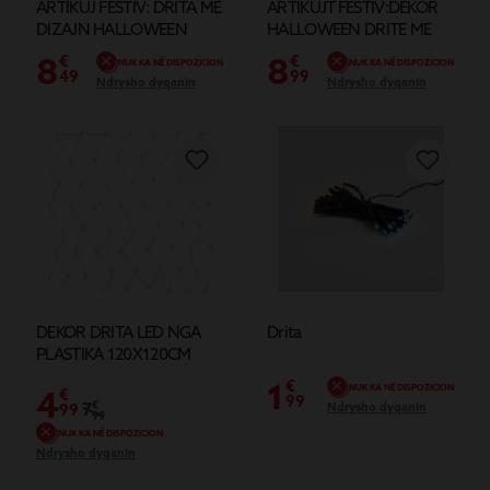
ARTIKUJ FESTIV: DRITA ME
ARTIKUJT FESTIV:DEKOR
DIZAJN HALLOWEEN
HALLOWEEN DRITE ME
LED
8
8
€
€
NUK KA NË DISPOZICION
NUK KA NË DISPOZICION
49
99
Ndrysho dyqanin
Ndrysho dyqanin
DEKOR DRITA LED NGA
Drita
PLASTIKA 120X120CM
1
€
NUK KA NË DISPOZICION
4
€
99
7
€
Ndrysho dyqanin
99
99
NUK KA NË DISPOZICION
Ndrysho dyqanin