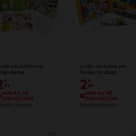
odër edukative me
Lodër edukative për
izajn ferme
fëmijë me dizajn
transporti
2
2
€
€
49
49
NUK KA NË
NUK KA NË
DISPOZICION
DISPOZICION
drysho dyqanin
Ndrysho dyqanin