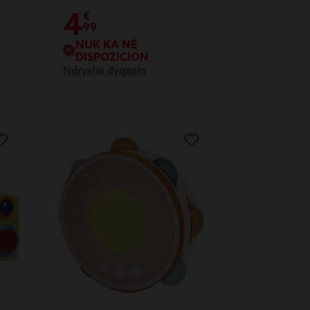
4
€
99
NUK KA NË
DISPOZICION
Ndrysho dyqanin