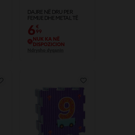
DAJRE NË DRU PER
FEMIJE DHE METAL TË
CERTIFIKUAR FSC®
6
€
Ø18X4.5CM
99
NUK KA NË
DISPOZICION
Ndrysho dyqanin