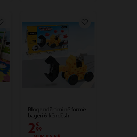
Blloqe ndërtimi në formë
bageri 6-këndësh
2
€
99
NUK KA NË