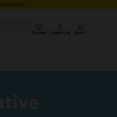
j të preferuar
Dyqanet
Llogaria juaj
Shporta
ative