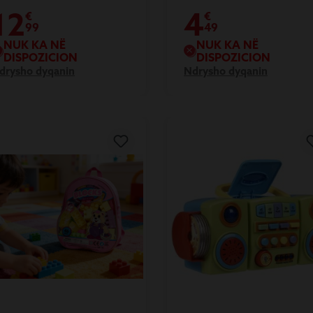
12
4
€
€
99
49
NUK KA NË
NUK KA NË
DISPOZICION
DISPOZICION
drysho dyqanin
Ndrysho dyqanin