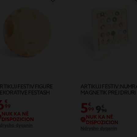
RTIKUJ FESTIV FIGURE
ARTIKUJ FESTIV:NUMR
EKORATIVE FESTASH
MAGNETIK PREJ DRURI
OP ME DIZAJNE X6
L30
6
€
5
GA PVC
€
99
9
€
99
99
NUK KA NË
NUK KA NË
DISPOZICION
DISPOZICION
drysho dyqanin
Ndrysho dyqanin