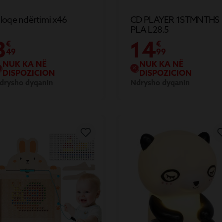
lloqe ndërtimi x46
CD PLAYER 1STMNTHS
PLA L28.5
3
14
€
€
49
99
NUK KA NË
NUK KA NË
DISPOZICION
DISPOZICION
drysho dyqanin
Ndrysho dyqanin