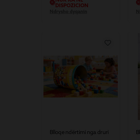
DISPOZICION
Ndrysho dyqanin
N
Blloqe ndërtimi nga druri
B