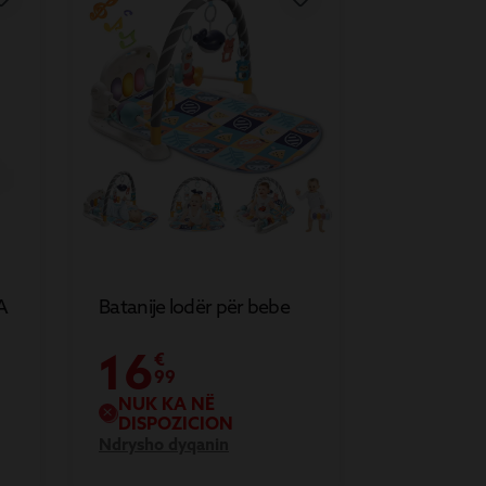
A
Batanije lodër për bebe
16
€
99
NUK KA NË
DISPOZICION
Ndrysho dyqanin