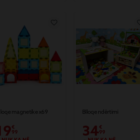
lloqe magnetike x69
Blloqe ndërtimi
19
34
€
€
99
99
NUK KA NË
NUK KA NË