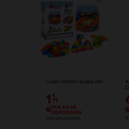
Lodër ndërtimi puzzle x60
A
D
T
1
€
N
99
NUK KA NË
DISPOZICION
Ndrysho dyqanin
N