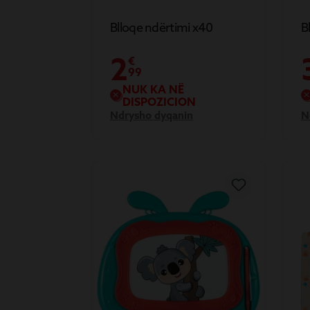
Blloqe ndërtimi x40
B
2
€
99
NUK KA NË
DISPOZICION
Ndrysho dyqanin
N