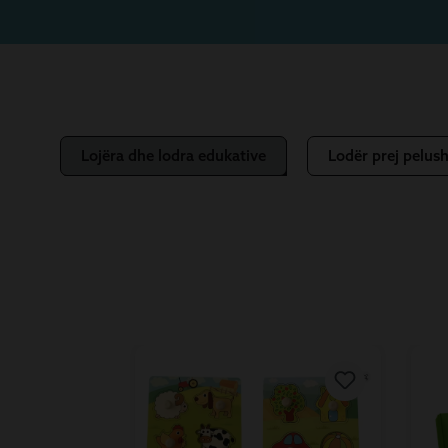
Lojëra dhe lodra edukative
Lodër prej pelush