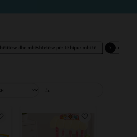
hëtitëse dhe mbështetëse për të hipur mbi të
Lodër ban
TET