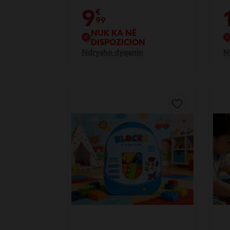
9
€
99
NUK KA NË
DISPOZICION
Ndrysho dyqanin
N