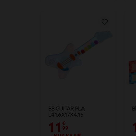
BB GUITAR PLA
B
L41.6X17X4.15
11
€
99
NUK KA NË