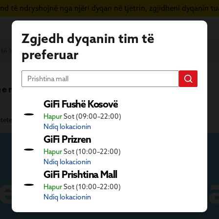
d të ndryshojnë nga njëri dyqan në tjetrin, zgjidheni dyqanin tua
Zgjedh dyqanin tim të
preferuar
 e re
Vera në GiFi
Fletushka
GiFi Fushë Kosovë
Hapur
Sot (09:00–22:00)
itete
Bebe
Lojëra dhe lodra edukative
Ndiq lokacionin
GiFi Prizren
Hapur
Sot (10:00–22:00)
Ndiq lokacionin
e lodra eduk
GiFi Prishtina Mall
Hapur
Sot (10:00–22:00)
Ndiq lokacionin