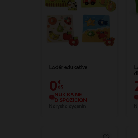
Lodër edukative
L
d
0
€
69
NUK KA NË
DISPOZICION
Ndrysho dyqanin
N