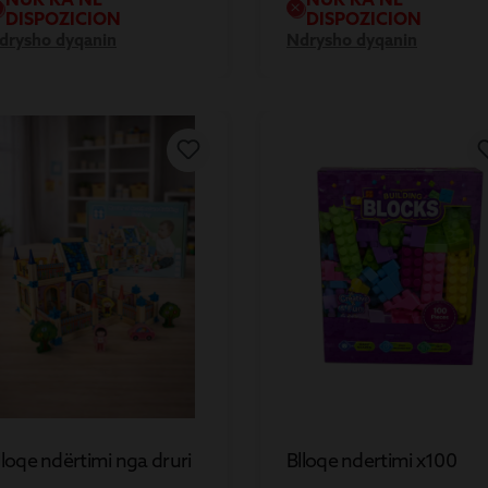
DISPOZICION
DISPOZICION
drysho dyqanin
Ndrysho dyqanin
lloqe ndërtimi nga druri
Blloqe ndertimi x100