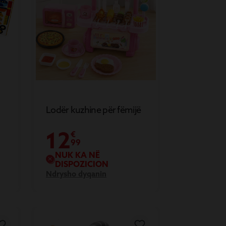
Lodër kuzhine për fëmijë
12
€
99
NUK KA NË
DISPOZICION
Ndrysho dyqanin