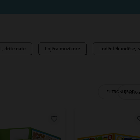
i, dritë nate
Lojëra muzikore
Lodër lëkundëse, s
FILTRONI PRODUK