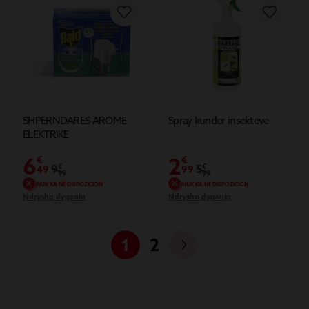
SHPERNDARES AROME
Spray kunder insekteve
ELEKTRIKE
6
2
€
€
9
€
5
€
49
99
99
99
NUK KA NË DISPOZICION
NUK KA NË DISPOZICION
Ndrysho dyqanin
Ndrysho dyqanin
1
2