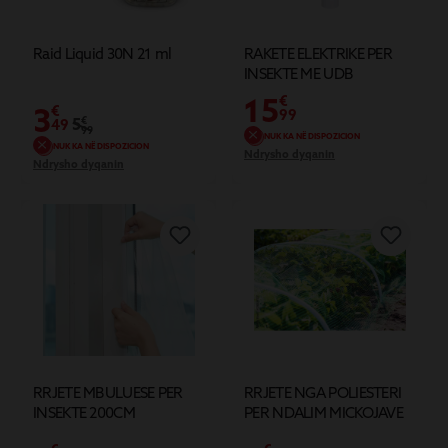
Raid Liquid 30N 21 ml
RAKETE ELEKTRIKE PER
INSEKTE ME UDB
15
€
3
€
99
5
€
49
99
NUK KA NË DISPOZICION
NUK KA NË DISPOZICION
Ndrysho dyqanin
Ndrysho dyqanin
RRJETE MBULUESE PER
RRJETE NGA POLIESTERI
INSEKTE 200CM
PER NDALIM MICKOJAVE
500X130CM