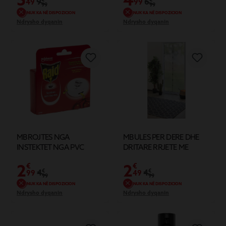
9
6
49
99
99
99
NUK KA NË DISPOZICION
NUK KA NË DISPOZICION
Ndrysho dyqanin
Ndrysho dyqanin
MBROJTES NGA
MBULES PER DERE DHE
INSTEKTET NGA PVC
DRITARE RRJETE ME
MAGNET 80 cm
2
2
€
€
4
€
4
€
99
49
99
99
NUK KA NË DISPOZICION
NUK KA NË DISPOZICION
Ndrysho dyqanin
Ndrysho dyqanin