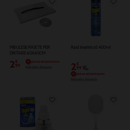
MBULESE RRJETE PER
Raid Insekticid 400ml
DRITARE 60X45CM
2
€
NUK KA NË DISPOZICION
2
€
99
3
€
Ndrysho dyqanin
99
99
NUK KA NË DISPOZICION
Ndrysho dyqanin