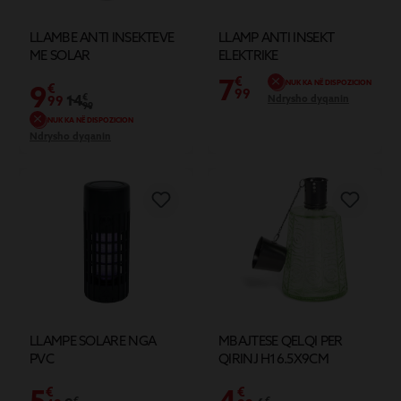
LLAMBE ANTI INSEKTEVE
LLAMP ANTI INSEKT
ME SOLAR
ELEKTRIKE
7
€
NUK KA NË DISPOZICION
9
€
99
14
€
Ndrysho dyqanin
99
99
NUK KA NË DISPOZICION
Ndrysho dyqanin
LLAMPE SOLARE NGA
MBAJTESE QELQI PER
PVC
QIRINJ H16.5X9CM
5
4
€
€
€
€