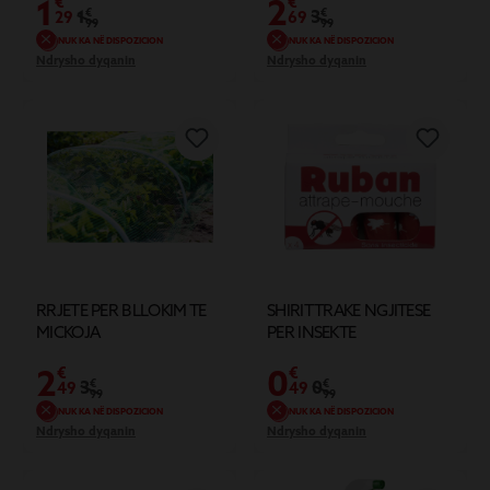
1
2
€
€
1
€
3
€
29
69
99
99
NUK KA NË DISPOZICION
NUK KA NË DISPOZICION
Ndrysho dyqanin
Ndrysho dyqanin
RRJETE PER BLLOKIM TE
SHIRIT TRAKE NGJITESE
MICKOJA
PER INSEKTE
2
0
€
€
3
€
0
€
49
49
99
99
NUK KA NË DISPOZICION
NUK KA NË DISPOZICION
Ndrysho dyqanin
Ndrysho dyqanin