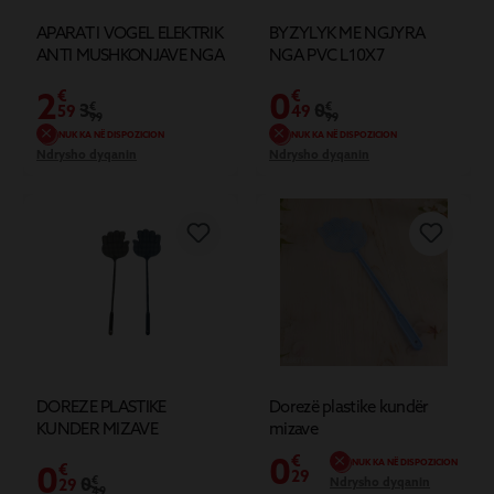
APARAT I VOGEL ELEKTRIK
BYZYLYK ME NGJYRA
ANTI MUSHKONJAVE NGA
NGA PVC L10X7
PLASTIKA
2
0
€
€
3
€
0
€
59
49
99
99
NUK KA NË DISPOZICION
NUK KA NË DISPOZICION
Ndrysho dyqanin
Ndrysho dyqanin
DOREZE PLASTIKE
Dorezë plastike kundër
KUNDER MIZAVE
mizave
0
€
NUK KA NË DISPOZICION
0
€
29
0
€
Ndrysho dyqanin
29
49