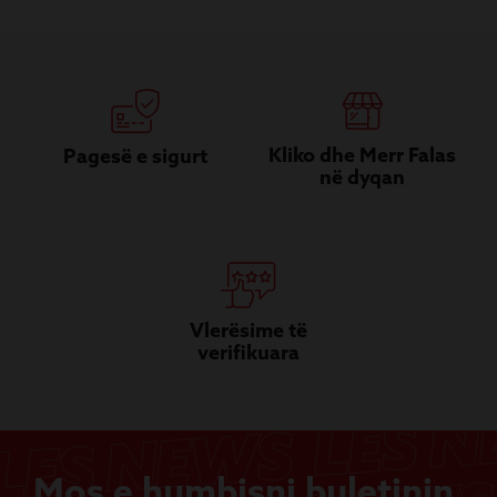
Kliko dhe Merr Falas
Pagesë e sigurt
në dyqan
Vlerësime të
verifikuara
Mos e humbisni buletinin