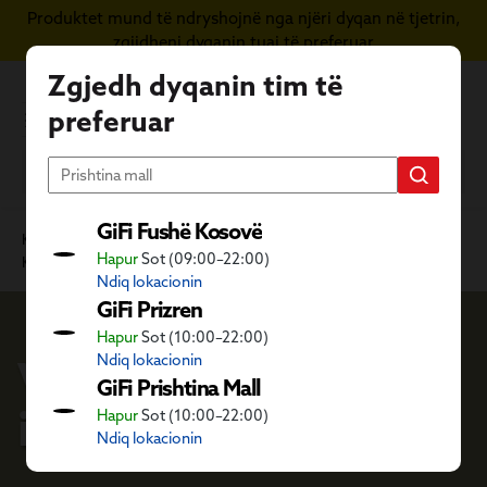
Produktet mund të ndryshojnë nga njëri dyqan në tjetrin,
Kapërce te përmbajtja kryesore
zgjidheni dyqanin tuaj të preferuar
Zgjedh dyqanin tim të
preferuar
GiFi Fushë Kosovë
Kategoritë GiFi
Ambient i jashtëm dhe dyqani i kafshëve
Hapur
Sot (09:00–22:00)
Kopshti
Vegla kundër inseketesh
Ndiq lokacionin
GiFi Prizren
Hapur
Sot (10:00–22:00)
Vegla kundër
Ndiq lokacionin
GiFi Prishtina Mall
inseketesh
Hapur
Sot (10:00–22:00)
Ndiq lokacionin