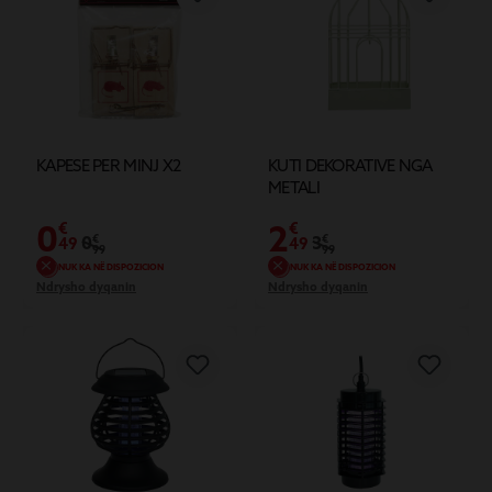
KAPESE PER MINJ X2
KUTI DEKORATIVE NGA
METALI
0
2
€
€
0
€
3
€
49
49
99
99
NUK KA NË DISPOZICION
NUK KA NË DISPOZICION
Ndrysho dyqanin
Ndrysho dyqanin