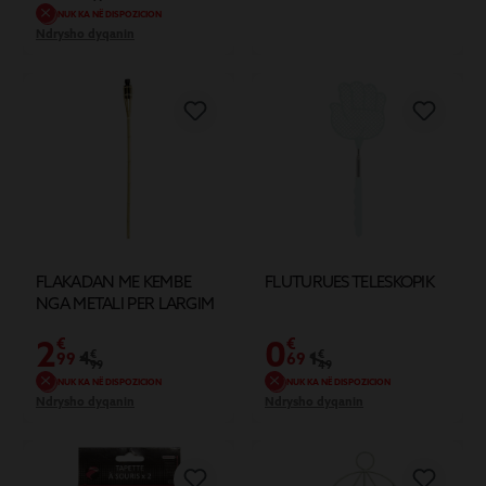
NUK KA NË DISPOZICION
Ndrysho dyqanin
FLAKADAN ME KEMBE
FLUTURUES TELESKOPIK
NGA METALI PER LARGIM
TE INSEKTEVE
2
0
€
€
4
€
1
€
99
69
99
49
NUK KA NË DISPOZICION
NUK KA NË DISPOZICION
Ndrysho dyqanin
Ndrysho dyqanin