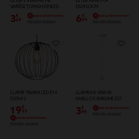
LETËR E VERDHË ME
LETËR KINA TOP
VARËSE TOPASH KINEZE -
D50H23CM
Ø40XH38CM
3
6
€
€
NUK KA NË DISPOZICION
NUK KA NË DISPOZICION
69
99
Ndrysho dyqanin
Ndrysho dyqanin
LLAMB TAVANI LED E14
LLAMBA E VARUR
D35H12
KABLLO E BARDHË E27
Ø6XH120CM
19
€
3
€
NUK KA NË DISPOZICION
99
99
Ndrysho dyqanin
NUK KA NË DISPOZICION
Ndrysho dyqanin