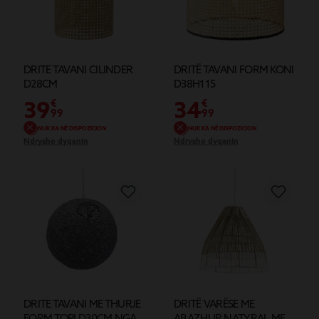
DRITE TAVANI CILINDER
DRITË TAVANI FORM KONI
D28CM
D38H115
39
34
€
€
99
99
NUK KA NË DISPOZICION
NUK KA NË DISPOZICION
Ndrysho dyqanin
Ndrysho dyqanin
DRITE TAVANI ME THURJE
DRITË VARËSE ME
FORM TOPI D30CM NGA
ABAZHUR NATYRAL ME