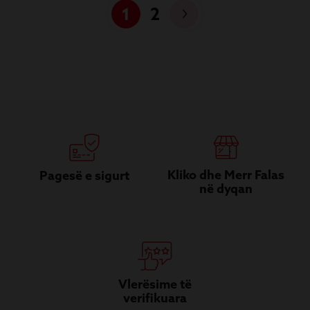
1
2
Kliko dhe Merr Falas
Pagesë e sigurt
në dyqan
Vlerësime të
verifikuara