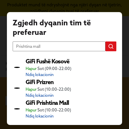
Produktet mund të ndryshojnë nga njëri dyqan në tjetrin,
Kapërce te përmbajtja kryesore
zgjidheni dyqanin tuaj të preferuar
Zgjedh dyqanin tim të
preferuar
GiFi Fushë Kosovë
Kategoritë GiFi
Mobilie dhe dekore
Dekorim
Hapur
Sot (09:00–22:00)
Pajisje ndriçimi
Dritë varëse
Ndiq lokacionin
GiFi Prizren
Hapur
Sot (10:00–22:00)
Dritë varëse
Ndiq lokacionin
GiFi Prishtina Mall
Hapur
Sot (10:00–22:00)
Ndiq lokacionin