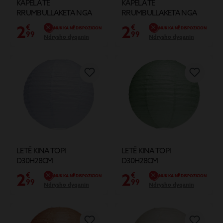
KAPELA TË
KAPELA TË
RRUMBULLAKETA NGA
RRUMBULLAKETA NGA
LETRA PËR LLAMPA -
LETRA PËR LLAMPA -
2
2
€
€
NUK KA NË DISPOZICION
NUK KA NË DISPOZICION
Ø40XH38CM
Ø40XH38CM
99
99
Ndrysho dyqanin
Ndrysho dyqanin
LETË KINA TOPI
LETË KINA TOPI
D30H28CM
D30H28CM
2
2
€
€
NUK KA NË DISPOZICION
NUK KA NË DISPOZICION
99
99
Ndrysho dyqanin
Ndrysho dyqanin