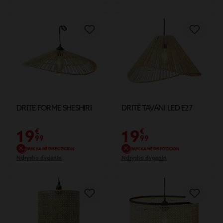
DRITE FORME SHESHIRI
DRITË TAVANI LED E27
19
19
€
€
99
99
NUK KA NË DISPOZICION
NUK KA NË DISPOZICION
Ndrysho dyqanin
Ndrysho dyqanin