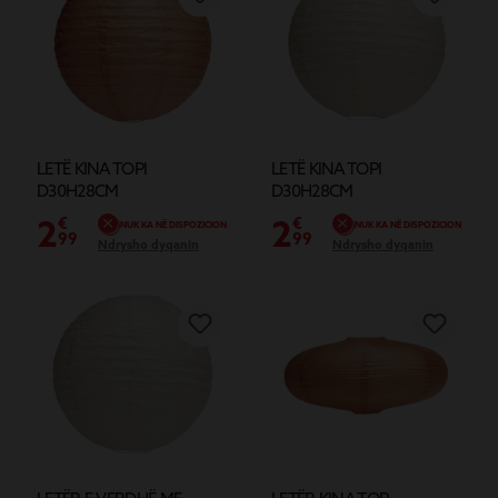
LETË KINA TOPI
LETË KINA TOPI
D30H28CM
D30H28CM
2
2
€
€
NUK KA NË DISPOZICION
NUK KA NË DISPOZICION
99
99
Ndrysho dyqanin
Ndrysho dyqanin