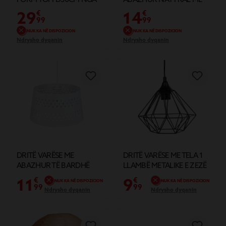
LETRA
LITAR IMITIM KASHTE TË
29
14
€
€
BARDHË
99
99
NUK KA NË DISPOZICION
NUK KA NË DISPOZICION
Ndrysho dyqanin
Ndrysho dyqanin
DRITË VARËSE ME
DRITË VARËSE ME TELA 1
ABAZHUR TË BARDHË
LLAMBË METALIKE E ZEZË
L29X33H18 LED E27
11
9
€
€
NUK KA NË DISPOZICION
NUK KA NË DISPOZICION
99
99
Ndrysho dyqanin
Ndrysho dyqanin