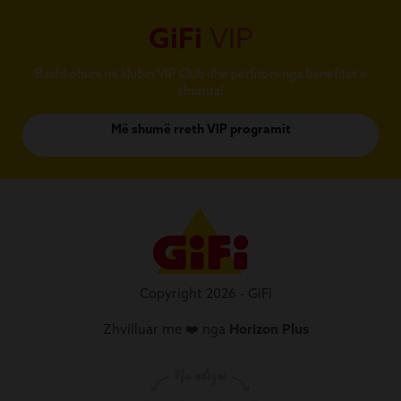
GiFi
VIP
Bashkohuni në klubin VIP Club dhe përfitoni nga benefitet e
shumta!
Më shumë rreth VIP programit
Copyright 2026 - GiFi
Zhvilluar me ❤️ nga
Horizon Plus