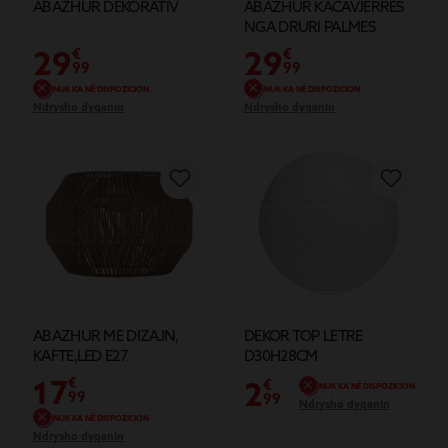
ABAZHUR DEKORATIV
ABAZHUR KACAVJERRES
NGA DRURI PALMES
29
29
€
€
99
99
NUK KA NË DISPOZICION
NUK KA NË DISPOZICION
Ndrysho dyqanin
Ndrysho dyqanin
ABAZHUR ME DIZAJN,
DEKOR TOP LETRE
KAFTE,LED E27
D30H28CM
17
€
2
€
NUK KA NË DISPOZICION
99
99
Ndrysho dyqanin
NUK KA NË DISPOZICION
Ndrysho dyqanin