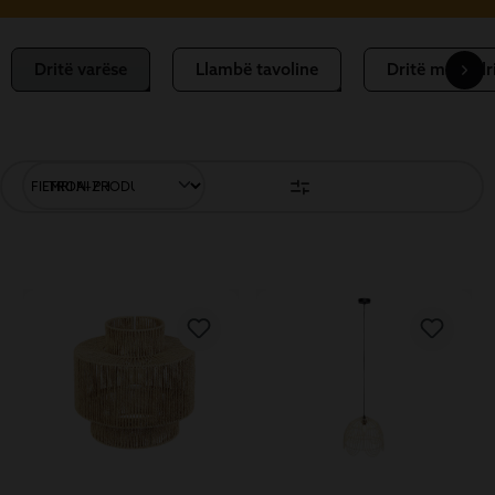
Dritë varëse
Llambë tavoline
Dritë muri, dr
FILTRONI PRODUKTET