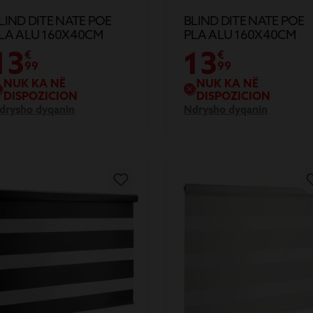
LIND DITE NATE POE
BLIND DITE NATE POE
LA ALU 160X40CM
PLA ALU 160X40CM
13
13
€
€
99
99
NUK KA NË
NUK KA NË
DISPOZICION
DISPOZICION
drysho dyqanin
Ndrysho dyqanin