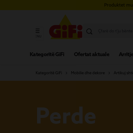
Produktet mun
ërce te përmbajtja kryesore
Kapërce te kërkimi
Kapërce te navigimi kryesor
MENU
Kategoritë GiFi
Ofertat aktuale
Arritje
Kategoritë GiFi
Mobilie dhe dekore
Artikuj sht
Perde