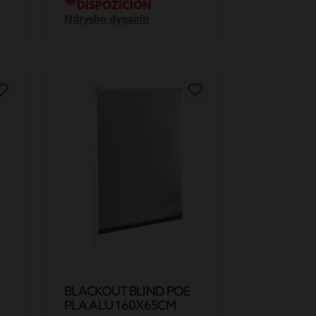
DISPOZICION
Ndrysho dyqanin
BLACKOUT BLIND POE
PLA ALU 160X65CM