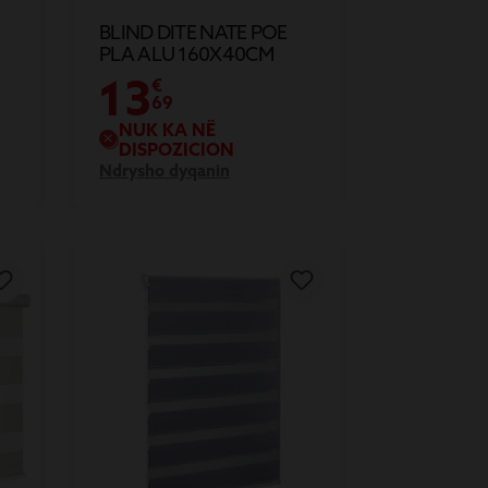
BLIND DITE NATE POE
PLA ALU 160X40CM
13
€
69
NUK KA NË
DISPOZICION
Ndrysho dyqanin