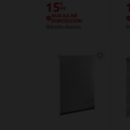
15
€
99
NUK KA NË
DISPOZICION
Ndrysho dyqanin
N