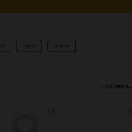
lo
Dyqan
Lustrim
FILTRONI PRODUK