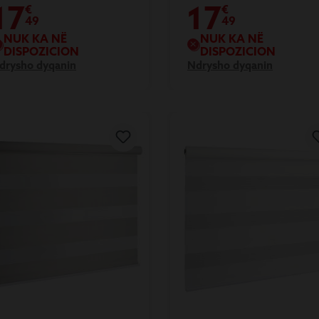
17
17
€
€
49
49
NUK KA NË
NUK KA NË
DISPOZICION
DISPOZICION
drysho dyqanin
Ndrysho dyqanin