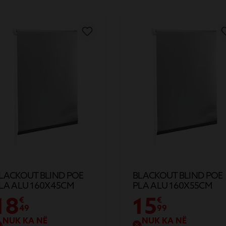
LACKOUT BLIND POE
BLACKOUT BLIND POE
LA ALU 160X45CM
PLA ALU 160X55CM
18
15
€
€
49
99
NUK KA NË
NUK KA NË