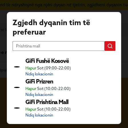
d të ndryshojnë nga njëri dyqan në tjetrin, zgjidheni dyqanin tua
Zgjedh dyqanin tim të
preferuar
 e re
Vera në GiFi
Fletushka
GiFi Fushë Kosovë
Hapur
Sot (09:00–22:00)
ëpiak nga tekstili
Perde
Ndiq lokacionin
GiFi Prizren
Hapur
Sot (10:00–22:00)
Ndiq lokacionin
GiFi Prishtina Mall
Hapur
Sot (10:00–22:00)
Ndiq lokacionin