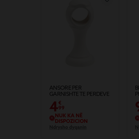
ANSORE PER
B
GARNISHTE TE PERDEVE
P
NGA DRURI D28M
4
€
99
NUK KA NË
DISPOZICION
Ndrysho dyqanin
N