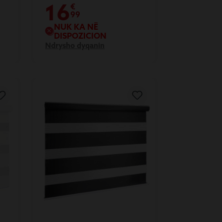
16
€
99
NUK KA NË
DISPOZICION
Ndrysho dyqanin