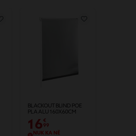
BLACKOUT BLIND POE
PLA ALU 160X60CM
16
€
99
NUK KA NË