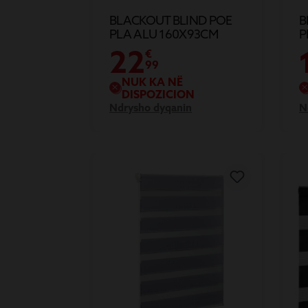
BLACKOUT BLIND POE
B
PLA ALU 160X93CM
P
22
€
99
NUK KA NË
DISPOZICION
Ndrysho dyqanin
N