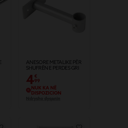
E
ANESORE METALIKE PËR
SHUFRËN E PERDES GRI
Ø1.6XL11CM
4
€
99
NUK KA NË
DISPOZICION
Ndrysho dyqanin