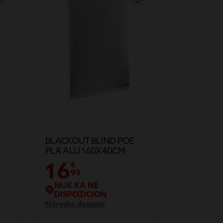
BLACKOUT BLIND POE
PLA ALU 160X40CM
16
€
99
NUK KA NË
DISPOZICION
Ndrysho dyqanin