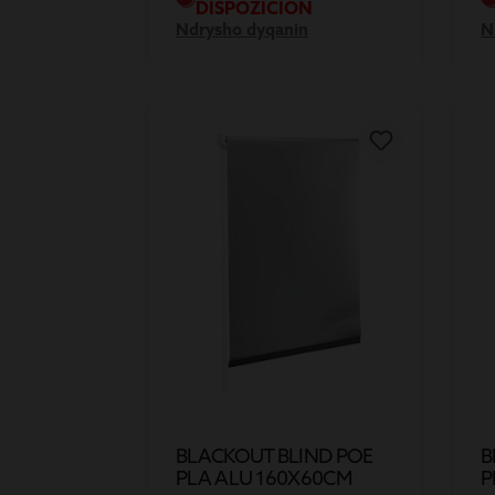
DISPOZICION
Ndrysho dyqanin
N
BLACKOUT BLIND POE
B
PLA ALU 160X60CM
P