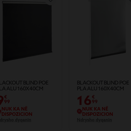
LACKOUT BLIND POE
BLACKOUT BLIND POE
LA ALU 160X40CM
PLA ALU 160X40CM
9
16
€
€
99
99
NUK KA NË
NUK KA NË
DISPOZICION
DISPOZICION
drysho dyqanin
Ndrysho dyqanin