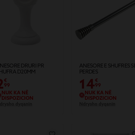
NESORE DRURI PR
ANESORE E SHUFRES S
HUFRA D20MM
PERDES
2
14
€
€
99
99
NUK KA NË
NUK KA NË
DISPOZICION
DISPOZICION
drysho dyqanin
Ndrysho dyqanin