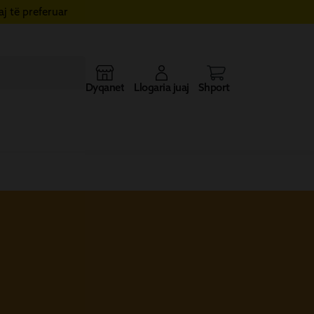
j të preferuar
Dyqanet
Llogaria juaj
Shporta