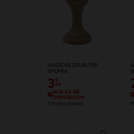
ANESORE DRURI PER
A
SHUFRA
S
3
€
99
NUK KA NË
DISPOZICION
Ndrysho dyqanin
N