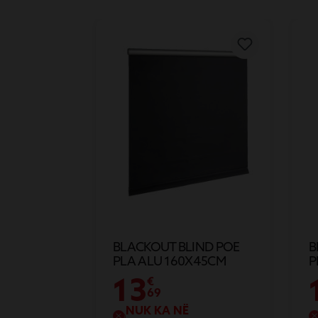
BLACKOUT BLIND POE
B
PLA ALU 160X45CM
P
13
€
69
NUK KA NË