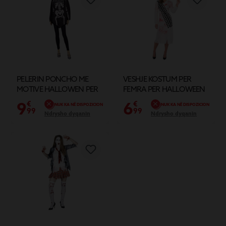
PELERIN PONCHO ME
VESHJE KOSTUM PER
MOTIVE HALLOWEN PER
FEMRA PER HALLOWEEN
FEMRA
MADHESIA L
9
6
€
€
NUK KA NË DISPOZICION
NUK KA NË DISPOZICION
99
99
Ndrysho dyqanin
Ndrysho dyqanin