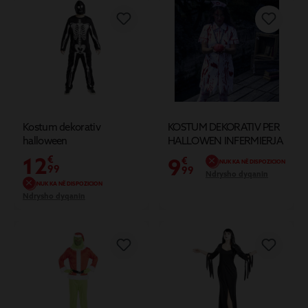
Kostum dekorativ
KOSTUM DEKORATIV PER
halloween
HALLOWEN INFERMIERJA
ZOMBIE L
12
€
9
€
NUK KA NË DISPOZICION
99
99
Ndrysho dyqanin
NUK KA NË DISPOZICION
Ndrysho dyqanin