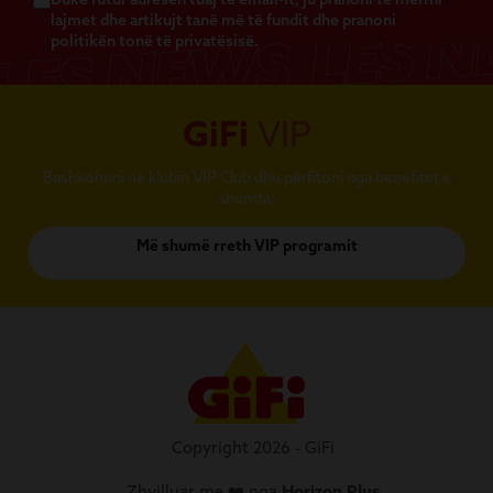
lajmet dhe artikujt tanë më të fundit dhe pranoni
politikën tonë të privatësisë.
GiFi
VIP
Bashkohuni në klubin VIP Club dhe përfitoni nga benefitet e
shumta!
Më shumë rreth VIP programit
Copyright 2026 - GiFi
Zhvilluar me ❤️ nga
Horizon Plus