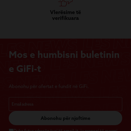
Vlerësime të
verifikuara
Mos e humbisni buletinin
e GiFi-t
Abonohu për ofertat e fundit në GiFi.
Abonohu për njoftime
Duke futur adresën tuaj të email-it, ju pranoni të merrni