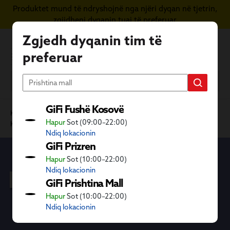
Produktet mund të ndryshojnë nga njëri dyqan në tjetrin,
Kapërce te përmbajtja kryesore
zgjidheni dyqanin tuaj të preferuar
Zgjedh dyqanin tim të
preferuar
GiFi Fushë Kosovë
Kategoritë GiFi
Festë dhe dhurata
Festë
Hapur
Sot (09:00–22:00)
Kostume dhe aksesorë për festa
Kostum për të rritur
Ndiq lokacionin
GiFi Prizren
Hapur
Sot (10:00–22:00)
Kostum për të rritur
Ndiq lokacionin
GiFi Prishtina Mall
Hapur
Sot (10:00–22:00)
Ndiq lokacionin