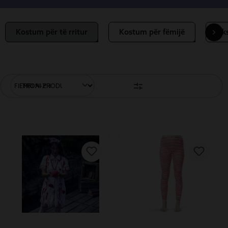
Kostum për të rritur
Kostum për fëmijë
Aks
FILTRONI PRODUKTET