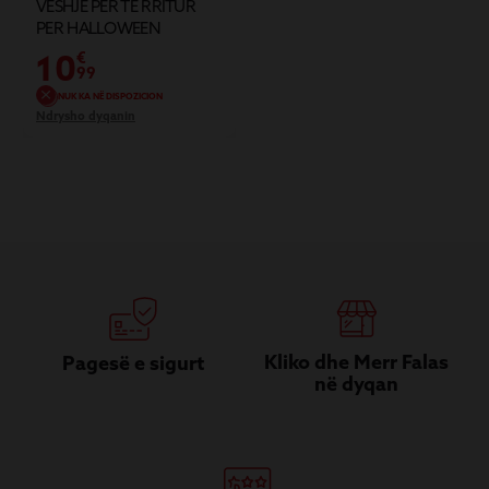
VESHJE PER TE RRITUR
PER HALLOWEEN
10
€
99
NUK KA NË DISPOZICION
Ndrysho dyqanin
Kliko dhe Merr Falas
Pagesë e sigurt
në dyqan