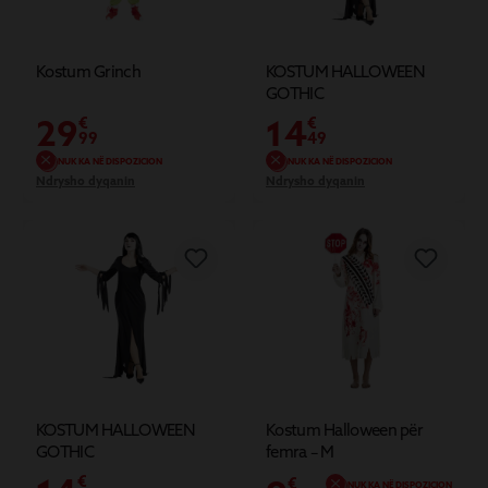
Kostum Grinch
KOSTUM HALLOWEEN
GOTHIC
29
14
€
€
99
49
NUK KA NË DISPOZICION
NUK KA NË DISPOZICION
Ndrysho dyqanin
Ndrysho dyqanin
KOSTUM HALLOWEEN
Kostum Halloween për
GOTHIC
femra – M
€
€
NUK KA NË DISPOZICION