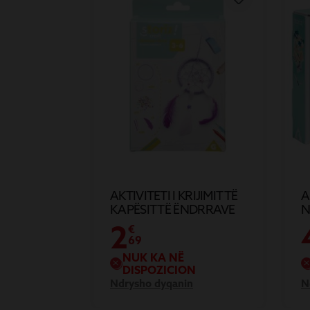
AKTIVITETI I KRIJIMIT TË
A
KAPËSIT TË ËNDRRAVE
N
M
2
€
69
NUK KA NË
DISPOZICION
Ndrysho dyqanin
N