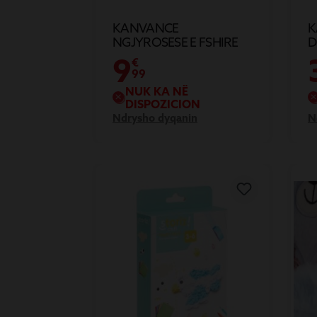
KANVANCE
K
NGJYROSESE E FSHIRE
D
75X75CM ME SHENUES
P
9
€
MAGJIK
99
NUK KA NË
DISPOZICION
Ndrysho dyqanin
N