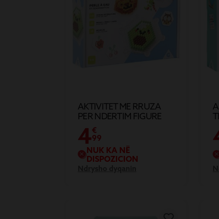
AKTIVITET ME RRUZA
A
PER NDERTIM FIGURE
T
X500COP
4
€
99
NUK KA NË
DISPOZICION
Ndrysho dyqanin
N