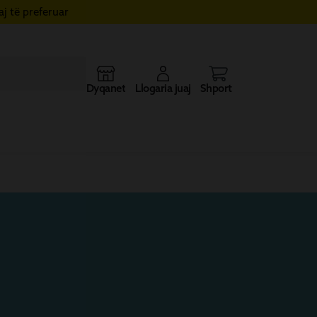
j të preferuar
Dyqanet
Llogaria juaj
Shporta