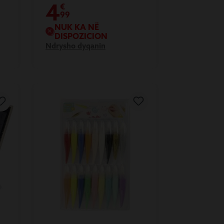
4
€
99
NUK KA NË
DISPOZICION
Ndrysho dyqanin