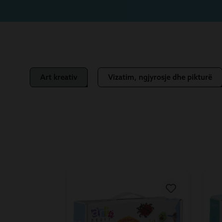
Art kreativ
Vizatim, ngjyrosje dhe pikturë