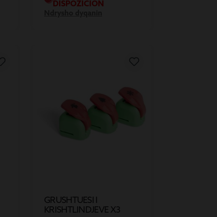
DISPOZICION
Ndrysho dyqanin
GRUSHTUESI I
KRISHTLINDJEVE X3