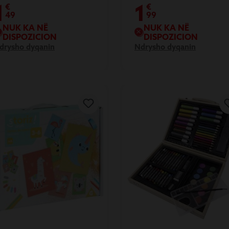
GJITJE
1
1
€
€
49
99
NUK KA NË
NUK KA NË
DISPOZICION
DISPOZICION
drysho dyqanin
Ndrysho dyqanin