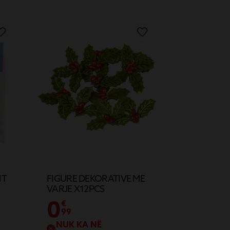
IT
FIGURE DEKORATIVE ME
VARJE X12PCS
0
€
99
NUK KA NË