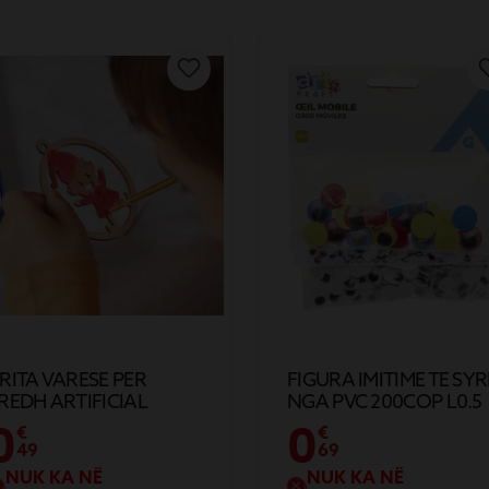
RITA VARESE PER
FIGURA IMITIME TE SYR
REDH ARTIFICIAL
NGA PVC 200COP L0.5
ESTIV
0
0
€
€
49
69
NUK KA NË
NUK KA NË