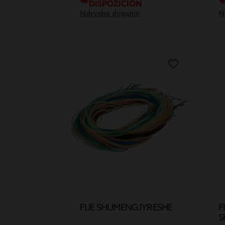
DISPOZICION
Ndrysho dyqanin
N
FIJE SHUMENGJYRESHE
F
S