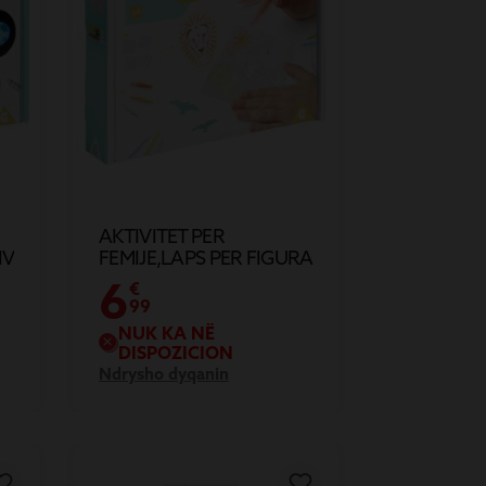
AKTIVITET PER
IV
FEMIJE,LAPS PER FIGURA
6
€
99
NUK KA NË
DISPOZICION
Ndrysho dyqanin