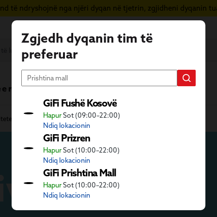
d të ndryshojnë nga njëri dyqan në tjetrin, zgjidheni dyqanin tua
Zgjedh dyqanin tim të
preferuar
 e re
Vera në GiFi
Fletushka
GiFi Fushë Kosovë
Hapur
Sot (09:00–22:00)
itete
Lojëra krijuese
Art kreativ
Ndiq lokacionin
GiFi Prizren
Hapur
Sot (10:00–22:00)
Ndiq lokacionin
iv
GiFi Prishtina Mall
Hapur
Sot (10:00–22:00)
Ndiq lokacionin