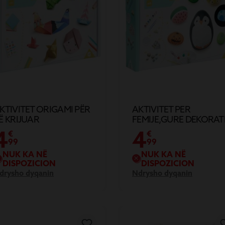
KTIVITET ORIGAMI PËR
AKTIVITET PER
Ë KRIJUAR
FEMIJE,GURE DEKORAT
PER NDERTIM X6
4
4
€
€
99
99
NUK KA NË
NUK KA NË
DISPOZICION
DISPOZICION
drysho dyqanin
Ndrysho dyqanin