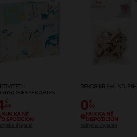
KTIVITETI I
DEKOR KRISHLINDJESH
GJYROSJES SË KARTËS
AGJIKE X6
4
0
€
€
99
99
NUK KA NË
NUK KA NË
DISPOZICION
DISPOZICION
drysho dyqanin
Ndrysho dyqanin