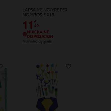
LAPSA ME NGJYRE PER
NGJYROSJE X18
11
€
49
NUK KA NË
DISPOZICION
Ndrysho dyqanin