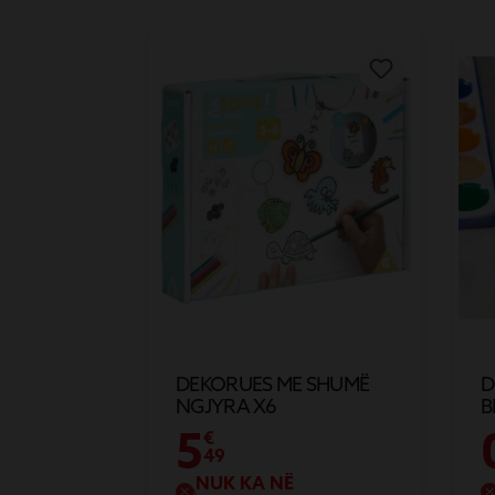
DEKORUES ME SHUMË
D
NGJYRA X6
B
F
5
€
49
NUK KA NË