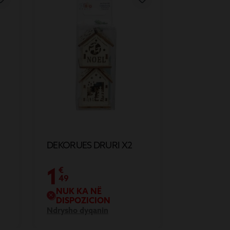
DEKORUES DRURI X2
1
€
49
NUK KA NË
DISPOZICION
Ndrysho dyqanin