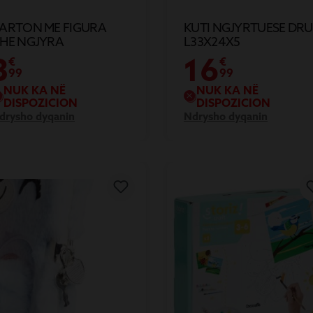
ARTON ME FIGURA
KUTI NGJYRTUESE DRU
HE NGJYRA
L33X24X5
ERCJELLESE
3
16
€
€
99
99
NUK KA NË
NUK KA NË
DISPOZICION
DISPOZICION
drysho dyqanin
Ndrysho dyqanin