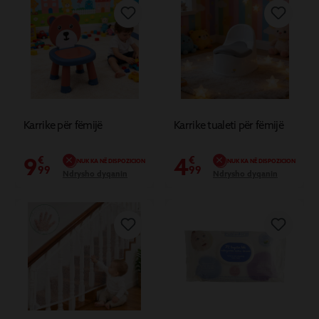
Karrike për fëmijë
Karrike tualeti për fëmijë
9
4
€
€
NUK KA NË DISPOZICION
NUK KA NË DISPOZICION
99
99
Ndrysho dyqanin
Ndrysho dyqanin