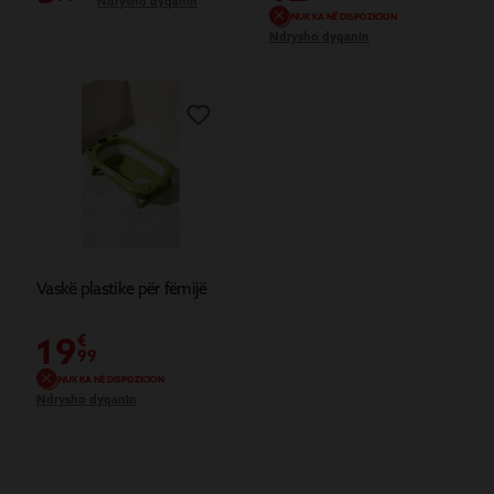
Ndrysho dyqanin
NUK KA NË DISPOZICION
Ndrysho dyqanin
Vaskë plastike për fëmijë
19
€
99
NUK KA NË DISPOZICION
Ndrysho dyqanin