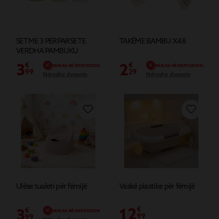
SET ME 3 PERPARSE TE
TAKËME BAMBU X48
VERDHA PAMBUKU
L31.5X19.5X0.3
3
2
€
€
NUK KA NË DISPOZICION
NUK KA NË DISPOZICION
99
29
Ndrysho dyqanin
Ndrysho dyqanin
Ulëse tualeti për fëmijë
Vaskë plastike për fëmijë
12
3
€
€
NUK KA NË DISPOZICION
99
99