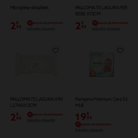
Mbrojtëse shkallësh
PALLOMA TE LAGURA PER
BEBE X72CM
2
2
€
€
NUK KA NË DISPOZICION
NUK KA NË DISPOZICION
99
99
Ndrysho dyqanin
Ndrysho dyqanin
PALLOMA TE LAGURA X90
Pampers Premium Care S3
L27X6X12CM
Midi
19
2
€
€
NUK KA NË DISPOZICION
99
99
Ndrysho dyqanin
NUK KA NË DISPOZICION
Ndrysho dyqanin