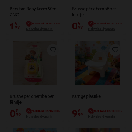
Becutan Baby Krem 50ml
Brushë për dhëmbë për
ZNO
fëmijë
1
0
€
€
NUK KA NË DISPOZICION
NUK KA NË DISPOZICION
99
99
Ndrysho dyqanin
Ndrysho dyqanin
Brushë për dhëmbë për
Karrige plastike
fëmijë
0
9
€
€
NUK KA NË DISPOZICION
NUK KA NË DISPOZICION
99
99
Ndrysho dyqanin
Ndrysho dyqanin