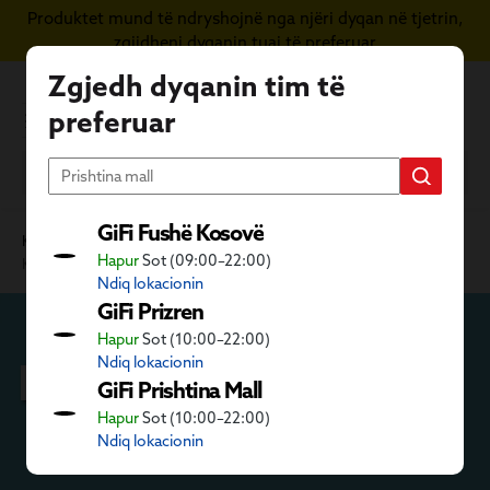
Produktet mund të ndryshojnë nga njëri dyqan në tjetrin,
Kapërce te përmbajtja kryesore
zgjidheni dyqanin tuaj të preferuar
Zgjedh dyqanin tim të
preferuar
GiFi Fushë Kosovë
Kategoritë GiFi
Hobi dhe lojra
Lodra dhe aktivitete
Hapur
Sot (09:00–22:00)
Kujdesi për fëmijët
Ndiq lokacionin
GiFi Prizren
Hapur
Sot (10:00–22:00)
Kujdesi për fëmijët
Ndiq lokacionin
GiFi Prishtina Mall
Hapur
Sot (10:00–22:00)
Ndiq lokacionin