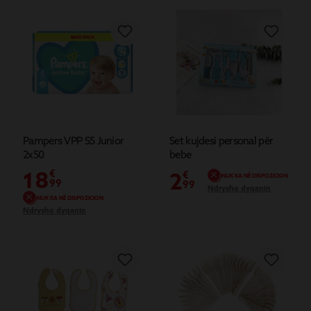
Pampers VPP S5 Junior
Set kujdesi personal për
2x50
bebe
18
€
2
€
NUK KA NË DISPOZICION
99
99
Ndrysho dyqanin
NUK KA NË DISPOZICION
Ndrysho dyqanin