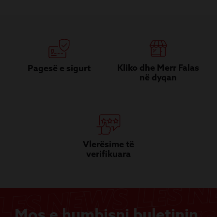
Kliko dhe Merr Falas
Pagesë e sigurt
në dyqan
Vlerësime të
verifikuara
Mos e humbisni buletinin