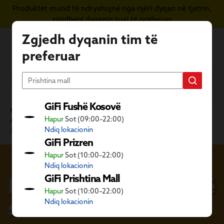
Produktet mund të ndryshojnë nga njëri dyqan në tjetrin,
Kapërce te përmbajtja kryesore
zgjidheni dyqanin tuaj të preferuar
Zgjedh dyqanin tim të
preferuar
GiFi Fushë Kosovë
Kategoritë GiFi
Mobilie dhe dekore
Hapur
Sot (09:00–22:00)
Artikuj shtëpiak nga tekstili
Mbulesa shtrati
Ndiq lokacionin
Batanije dhe mbulesë shtrati
GiFi Prizren
Hapur
Sot (10:00–22:00)
Ndiq lokacionin
Batanije dhe mbulesë
GiFi Prishtina Mall
Hapur
Sot (10:00–22:00)
shtrati
Ndiq lokacionin