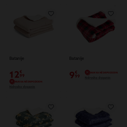
Batanije
Batanije
12
€
9
€
NUK KA NË DISPOZICION
99
99
Ndrysho dyqanin
NUK KA NË DISPOZICION
Ndrysho dyqanin