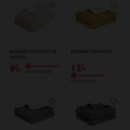
BATANIJE 127X152CM ME
BATANIJE 130X160CM
NGJYRA
12
9
€
€
NUK KA NË DISPOZICION
99
99
Ndrysho dyqanin
NUK KA NË DISPOZICION
Ndrysho dyqanin