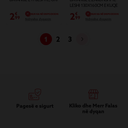
LESHI 130X160CM E KUQE
2
2
€
€
NUK KA NË DISPOZICION
NUK KA NË DISPOZICION
99
99
Ndrysho dyqanin
Ndrysho dyqanin
1
2
3
Kliko dhe Merr Falas
Pagesë e sigurt
në dyqan