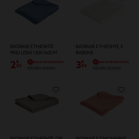
BATANIJE E THJESHTË
BATANIJE E THJESHTE, E
PREJ LESHI 130X160CM
BARDHE
BLU
2
3
€
€
NUK KA NË DISPOZICION
NUK KA NË DISPOZICION
99
99
Ndrysho dyqanin
Ndrysho dyqanin
BATANIJE E THJESHTË, GRI
BATANIJE E ZAKONSHME