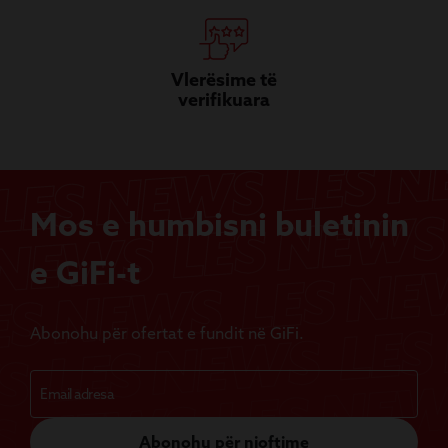
Vlerësime të
verifikuara
Mos e humbisni buletinin
e GiFi-t
Abonohu për ofertat e fundit në GiFi.
Abonohu për njoftime