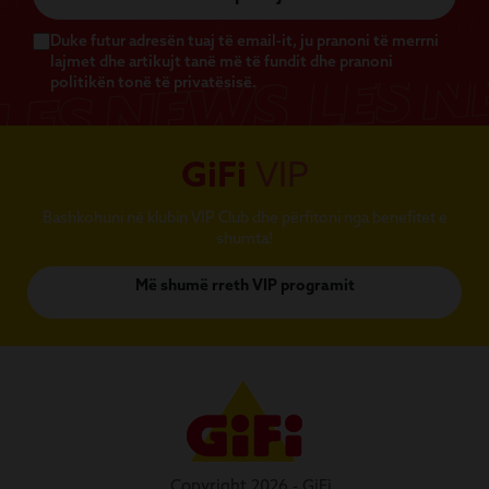
Duke futur adresën tuaj të email-it, ju pranoni të merrni
lajmet dhe artikujt tanë më të fundit dhe pranoni
politikën tonë të privatësisë.
GiFi
VIP
Bashkohuni në klubin VIP Club dhe përfitoni nga benefitet e
shumta!
Më shumë rreth VIP programit
Copyright 2026 - GiFi