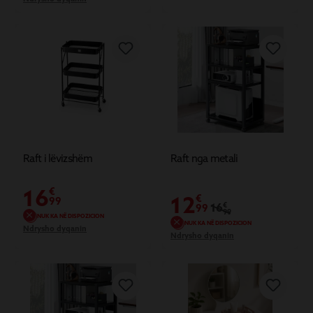
Raft i lëvizshëm
Raft nga metali
16
€
12
€
99
16
€
99
99
NUK KA NË DISPOZICION
NUK KA NË DISPOZICION
Ndrysho dyqanin
Ndrysho dyqanin