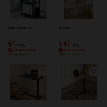
Raft organizues
Tavolinë
9
14
€
€
16
€
19
€
99
99
99
99
NUK KA NË DISPOZICION
NUK KA NË DISPOZICION
Ndrysho dyqanin
Ndrysho dyqanin