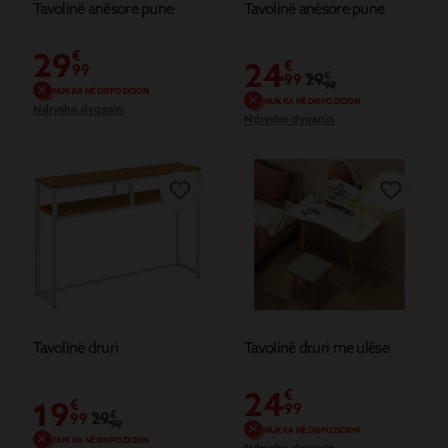
Tavolinë anësore pune
Tavolinë anësore pune
29
€
24
€
99
29
€
99
99
NUK KA NË DISPOZICION
NUK KA NË DISPOZICION
Ndrysho dyqanin
Ndrysho dyqanin
Tavolinë druri
Tavolinë druri me ulëse
24
€
19
€
99
29
€
99
99
NUK KA NË DISPOZICION
NUK KA NË DISPOZICION