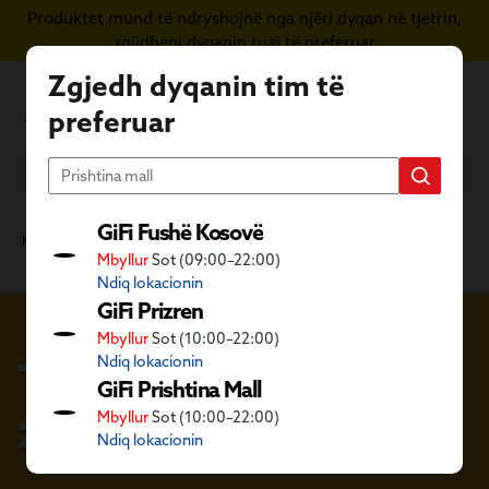
Produktet mund të ndryshojnë nga njëri dyqan në tjetrin,
Kapërce te përmbajtja kryesore
zgjidheni dyqanin tuaj të preferuar
Zgjedh dyqanin tim të
preferuar
GiFi Fushë Kosovë
Kategoritë GiFi
Mobilie dhe dekore
Mobilie të brendshme
Mbyllur
Sot (09:00–22:00)
Tavolinë dhe karrige zyre
Ndiq lokacionin
GiFi Prizren
Mbyllur
Sot (10:00–22:00)
Tavolinë dhe karrige
Ndiq lokacionin
GiFi Prishtina Mall
zyre
Mbyllur
Sot (10:00–22:00)
Ndiq lokacionin