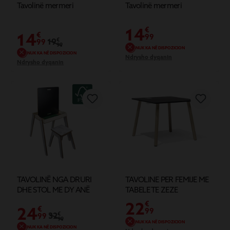
Tavolinë mermeri
Tavolinë mermeri
14
€
14
€
99
19
€
99
99
NUK KA NË DISPOZICION
NUK KA NË DISPOZICION
Ndrysho dyqanin
Ndrysho dyqanin
TAVOLINË NGA DRURI
TAVOLINE PER FEMIJE ME
DHE STOL ME DY ANË
TABELE TE ZEZE
22
€
24
€
99
32
€
99
99
NUK KA NË DISPOZICION
NUK KA NË DISPOZICION