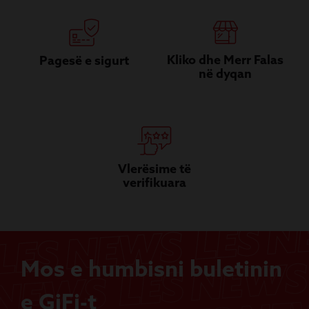
Kliko dhe Merr Falas
Pagesë e sigurt
në dyqan
Vlerësime të
verifikuara
Mos e humbisni buletinin
e GiFi-t