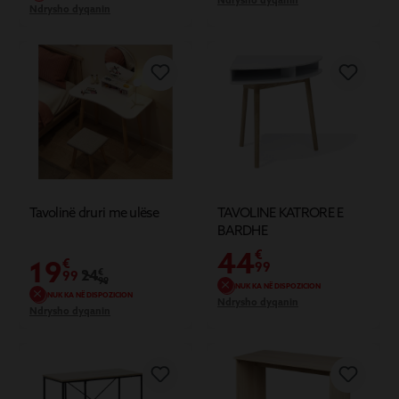
Ndrysho dyqanin
Ndrysho dyqanin
Tavolinë druri me ulëse
TAVOLINE KATRORE E
BARDHE
44
€
19
€
99
24
€
99
99
NUK KA NË DISPOZICION
NUK KA NË DISPOZICION
Ndrysho dyqanin
Ndrysho dyqanin