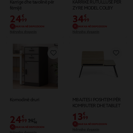
Karrige dhe tavolinë për
KARRIKE RUTULLUSE PER
fëmijë
ZYRE MODEL COLBY
24
34
€
€
99
99
NUK KA NË DISPOZICION
NUK KA NË DISPOZICION
Ndrysho dyqanin
Ndrysho dyqanin
Komodinë druri
MBAJTES I POSHTEM PËR
KOMPJUTER DHE TABLET
13
€
24
€
99
29
€
99
99
NUK KA NË DISPOZICION
NUK KA NË DISPOZICION
Ndrysho dyqanin
Ndrysho dyqanin