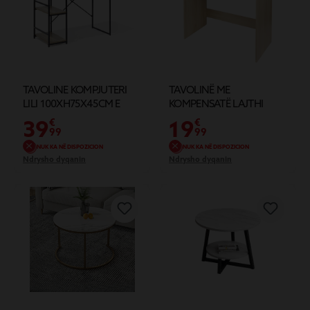
TAVOLINE KOMPJUTERI
TAVOLINË ME
LILI 100XH75X45CM E
KOMPENSATË LAJTHI
ZEZE
39
19
€
€
99
99
NUK KA NË DISPOZICION
NUK KA NË DISPOZICION
Ndrysho dyqanin
Ndrysho dyqanin