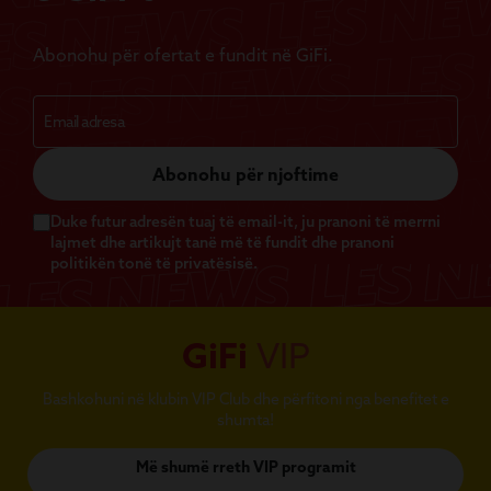
Abonohu për ofertat e fundit në GiFi.
Abonohu për njoftime
Duke futur adresën tuaj të email-it, ju pranoni të merrni
lajmet dhe artikujt tanë më të fundit dhe pranoni
politikën tonë të privatësisë.
GiFi
VIP
Bashkohuni në klubin VIP Club dhe përfitoni nga benefitet e
shumta!
Më shumë rreth VIP programit