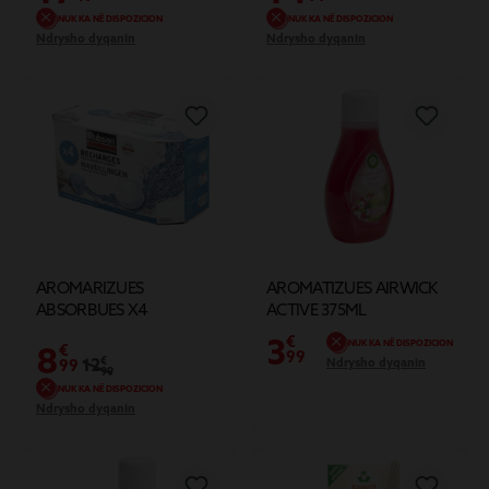
NUK KA NË DISPOZICION
NUK KA NË DISPOZICION
Ndrysho dyqanin
Ndrysho dyqanin
AROMARIZUES
AROMATIZUES AIRWICK
ABSORBUES X4
ACTIVE 375ML
3
€
NUK KA NË DISPOZICION
8
€
99
12
€
Ndrysho dyqanin
99
99
NUK KA NË DISPOZICION
Ndrysho dyqanin