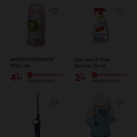
AIRWICK FRESHMATIC
Ajax Glass & Shiny
RIFILL null
Surfaces 750 ml
4
2
€
€
NUK KA NË DISPOZICION
NUK KA NË DISPOZICION
99
99
Ndrysho dyqanin
Ndrysho dyqanin