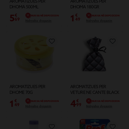
AROMATIZUES PER
AROMATIZUES PER
DHOMA 500ML
DHOMA 180GR
5
1
€
€
NUK KA NË DISPOZICION
NUK KA NË DISPOZICION
69
49
Ndrysho dyqanin
Ndrysho dyqanin
AROMATIZUES PER
AROMATIZUES PER
DHOME 70G
VETURE NE CANTE BLACK
SPIRIT
1
4
€
€
NUK KA NË DISPOZICION
NUK KA NË DISPOZICION
49
99
Ndrysho dyqanin
Ndrysho dyqanin