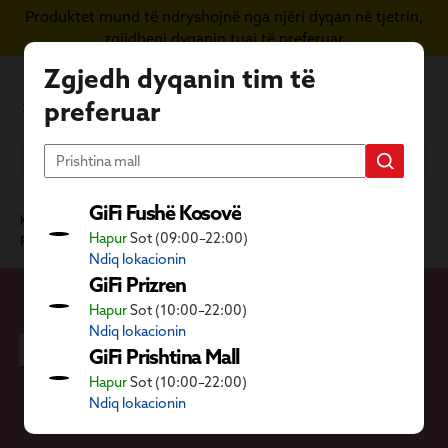
Produktet mund të ndryshojnë nga njëri dyqan në tjetrin,
Kapërce te përmbajtja kryesore
zgjidheni dyqanin tuaj të preferuar
Zgjedh dyqanin tim të
preferuar
GiFi Fushë Kosovë
Kategoritë GiFi
Shtëpia
Mirëmbajtja dhe organizimi
Hapur
Sot (09:00–22:00)
Pastrimi dhe mirëmbajtja
Produkte pastrimi
Ndiq lokacionin
GiFi Prizren
Hapur
Sot (10:00–22:00)
Produkte pastrimi
Ndiq lokacionin
GiFi Prishtina Mall
Hapur
Sot (10:00–22:00)
Ndiq lokacionin