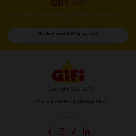
GiFi
VIP
Bashkohuni në klubin VIP Club dhe përfitoni nga benefitet e
shumta!
Më shumë rreth VIP programit
Copyright 2026 - GiFi
Zhvilluar me ❤️ nga
Horizon Plus