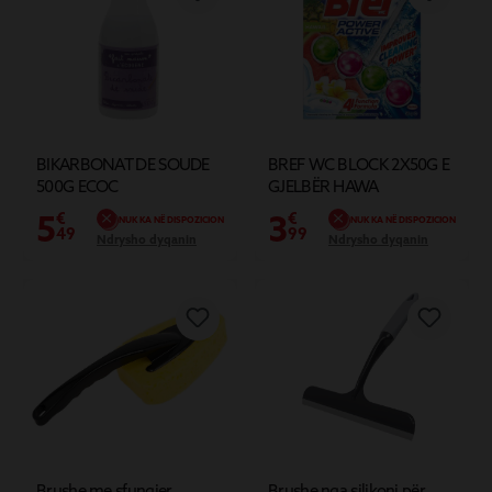
BIKARBONAT DE SOUDE
BREF WC BLOCK 2X50G E
500G ECOC
GJELBËR HAWA
5
3
€
€
NUK KA NË DISPOZICION
NUK KA NË DISPOZICION
49
99
Ndrysho dyqanin
Ndrysho dyqanin
Brushe me sfungjer
Brushe nga silikoni për