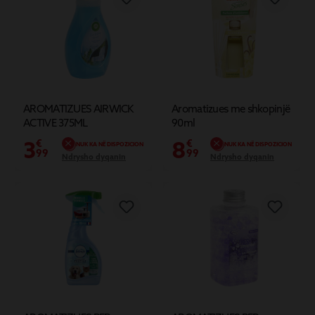
AROMATIZUES AIRWICK
Aromatizues me shkopinjë
ACTIVE 375ML
90ml
3
8
€
€
NUK KA NË DISPOZICION
NUK KA NË DISPOZICION
99
99
Ndrysho dyqanin
Ndrysho dyqanin