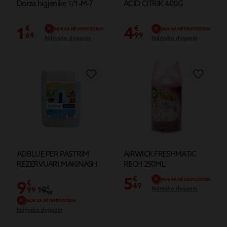
Dorza higjenike 1/1-M-7
ACID CITRIK 400G
1
4
€
€
NUK KA NË DISPOZICION
NUK KA NË DISPOZICION
69
99
Ndrysho dyqanin
Ndrysho dyqanin
ADBLUE PER PASTRIM
AIRWICK FRESHMATIC
REZERVUARI MAKINASH
RECH 250ML
5
€
NUK KA NË DISPOZICION
9
€
49
18
€
Ndrysho dyqanin
99
99
NUK KA NË DISPOZICION
Ndrysho dyqanin