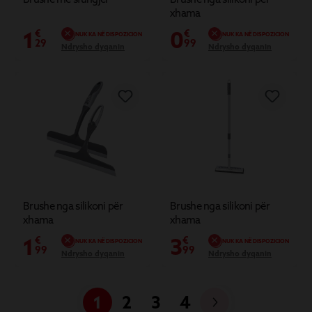
xhama
1
0
€
€
NUK KA NË DISPOZICION
NUK KA NË DISPOZICION
29
99
Ndrysho dyqanin
Ndrysho dyqanin
Brushe nga silikoni për
Brushe nga silikoni për
xhama
xhama
1
3
€
€
NUK KA NË DISPOZICION
NUK KA NË DISPOZICION
99
99
Ndrysho dyqanin
Ndrysho dyqanin
1
2
3
4