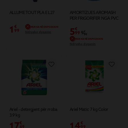
ALLUME TOUT PLA E L27
AMORTIZUES AROMASH
PER FRIGORIFER NGA PVC
1
€
NUK KA NË DISPOZICION
5
€
99
9
€
Ndrysho dyqanin
99
99
NUK KA NË DISPOZICION
Ndrysho dyqanin
Ariel - detergjent për rroba
Ariel Matic 7 kg Color
3.9 kg
17
14
€
€
49
99