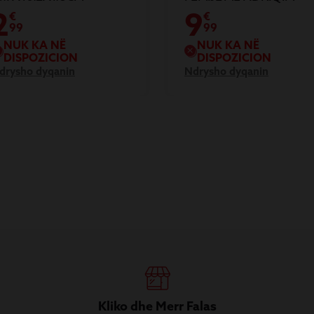
2
9
€
€
99
99
NUK KA NË
NUK KA NË
DISPOZICION
DISPOZICION
drysho dyqanin
Ndrysho dyqanin
Kliko dhe Merr Falas