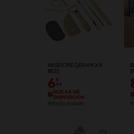
AKSESORË QERAMI X 8
B
BEZE
B
6
€
99
NUK KA NË
DISPOZICION
Ndrysho dyqanin
N