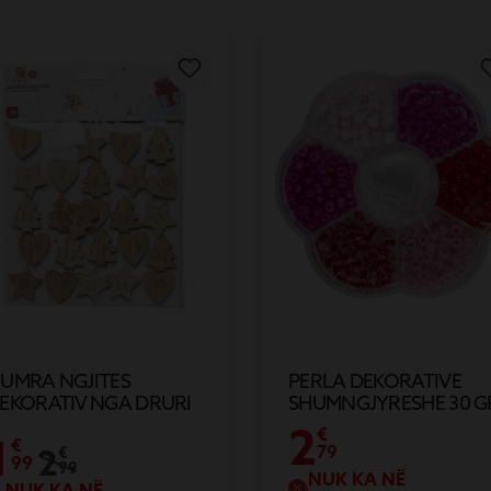
UMRA NGJITES
PERLA DEKORATIVE
EKORATIV NGA DRURI
SHUMNGJYRESHE 30 G
25
2
€
1
€
2
79
€
99
99
NUK KA NË
NUK KA NË