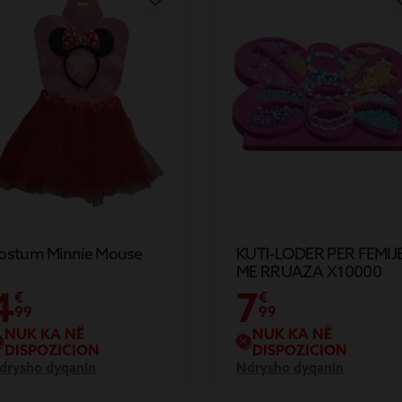
ostum Minnie Mouse
KUTI-LODER PER FEMIJ
ME RRUAZA X10000
L30.5X5X31
4
7
€
€
99
99
NUK KA NË
NUK KA NË
DISPOZICION
DISPOZICION
drysho dyqanin
Ndrysho dyqanin