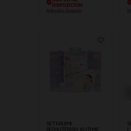
DISPOZICION
Ndrysho dyqanin
N
SET KRIJIMI
S
BIZHUTERISH, KUTI ME
L