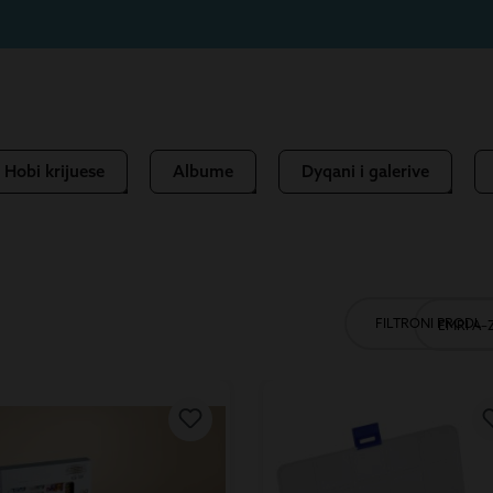
Hobi krijuese
Albume
Dyqani i galerive
FILTRONI PRODUK