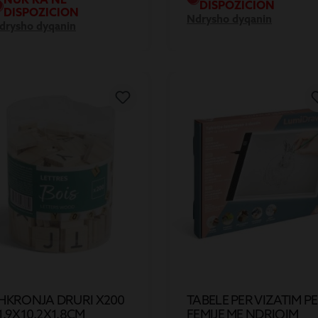
DISPOZICION
DISPOZICION
Ndrysho dyqanin
drysho dyqanin
HKRONJA DRURI X200
TABELE PER VIZATIM P
1.9X10.2X1.8CM
FEMIJE ME NDRIQIM