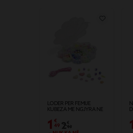
LODER PER FEMIJE
N
KUBEZA ME NGJYRA NE
D
FORM NJEBRIRESHI
X
1
€
2
€
49
49
NUK KA NË