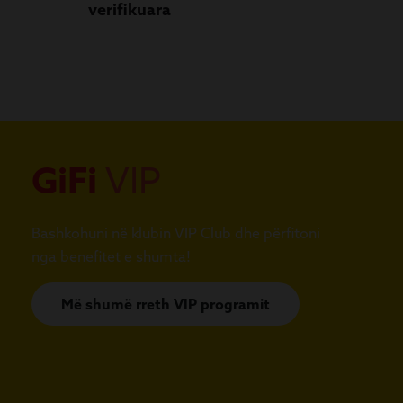
verifikuara
GiFi
VIP
Bashkohuni në klubin VIP Club dhe përfitoni
nga benefitet e shumta!
Më shumë rreth VIP programit