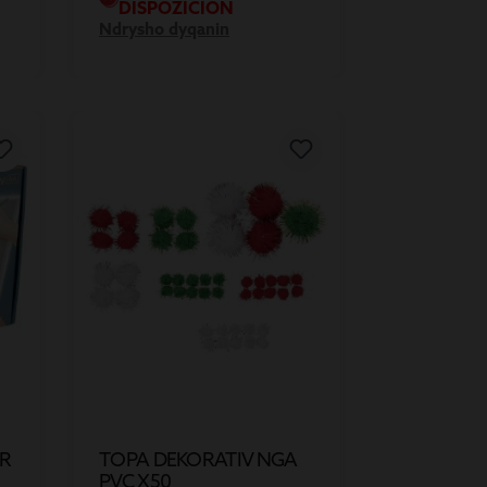
DISPOZICION
Ndrysho dyqanin
ER
TOPA DEKORATIV NGA
PVC X50