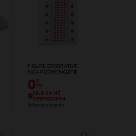
FIGURE DEKORATIVE
NGA PVC ME NGJITJE
L10X17.5CM
0
€
99
NUK KA NË
DISPOZICION
Ndrysho dyqanin