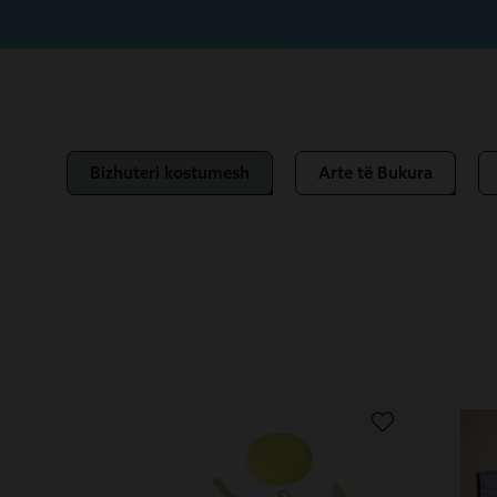
Bizhuteri kostumesh
Arte të Bukura