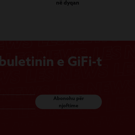
në dyqan
uletinin e GiFi-t
Abonohu për
njoftime