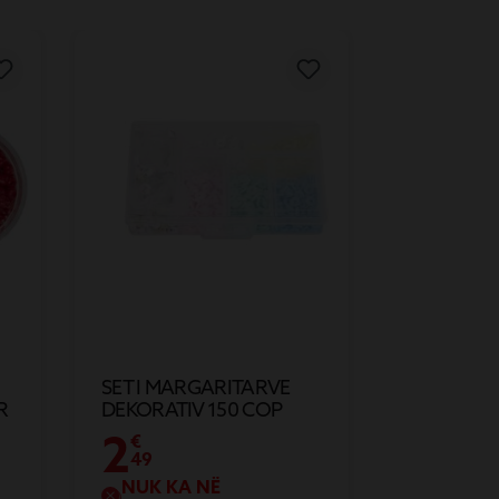
SET I MARGARITARVE
R
DEKORATIV 150 COP
2
€
49
NUK KA NË