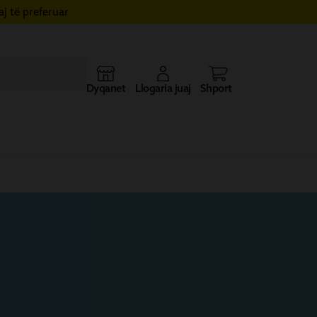
j të preferuar
Dyqanet
Llogaria juaj
Shporta