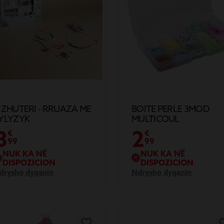
IZHUTERI - RRUAZA ME
BOITE PERLE 3MOD
YLYZYK
MULTICOUL
8
2
€
€
99
99
NUK KA NË
NUK KA NË
DISPOZICION
DISPOZICION
drysho dyqanin
Ndrysho dyqanin