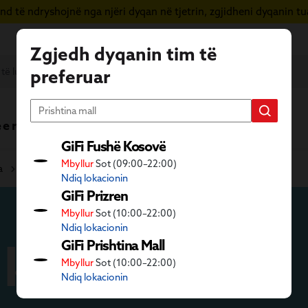
d të ndryshojnë nga njëri dyqan në tjetrin, zgjidheni dyqanin tua
Zgjedh dyqanin tim të
preferuar
 e re
Vera në GiFi
Fletushka
GiFi Fushë Kosovë
Mbyllur
Sot (09:00–22:00)
a
Bizhuteri kostumesh
Ndiq lokacionin
GiFi Prizren
Mbyllur
Sot (10:00–22:00)
Ndiq lokacionin
i kostumesh
GiFi Prishtina Mall
Mbyllur
Sot (10:00–22:00)
Ndiq lokacionin