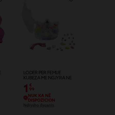
E
LODER PER FEMIJE
KUBEZA ME NGJYRA NE
FORM LEPURI
1
€
99
NUK KA NË
DISPOZICION
Ndrysho dyqanin