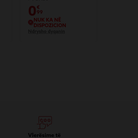
0
€
99
NUK KA NË
DISPOZICION
Ndrysho dyqanin
Vlerësime të