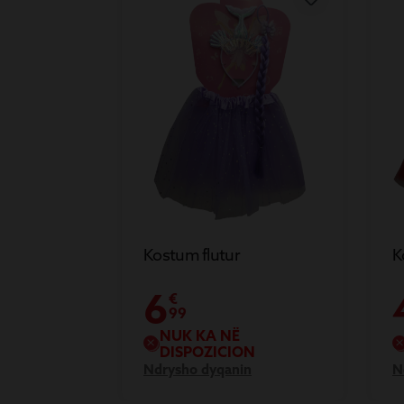
Kostum flutur
K
6
€
99
NUK KA NË
DISPOZICION
Ndrysho dyqanin
N