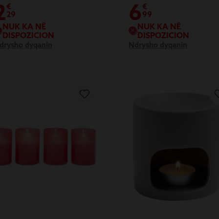
appy
2
6
€
€
29
99
NUK KA NË
NUK KA NË
DISPOZICION
DISPOZICION
drysho dyqanin
Ndrysho dyqanin