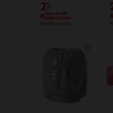
Happy
H
2
€
29
NUK KA NË
DISPOZICION
Ndrysho dyqanin
N