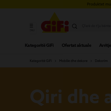
Produktet mun
ërce te përmbajtja kryesore
Kapërce te kërkimi
Kapërce te navigimi kryesor
MENU
Kategoritë GiFi
Ofertat aktuale
Arritje
Kategoritë GiFi
Mobilie dhe dekore
Dekorim
Qiri dhe