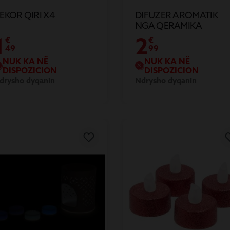
EKOR QIRI X4
DIFUZER AROMATIK
NGA QERAMIKA
1
2
€
€
49
99
NUK KA NË
NUK KA NË
DISPOZICION
DISPOZICION
drysho dyqanin
Ndrysho dyqanin