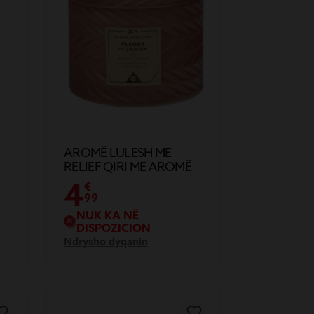
AROMË LULESH ME
RELIEF QIRI ME AROMË
TRËNDAFILI NGA
4
€
JAPONIA 25H
99
NUK KA NË
DISPOZICION
Ndrysho dyqanin