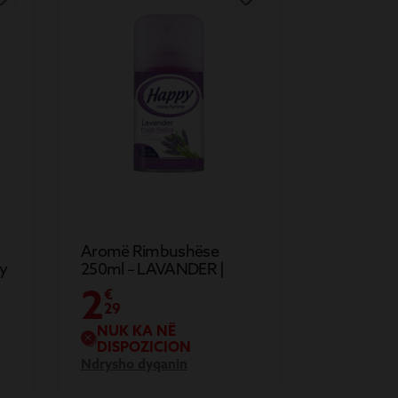
Aromë Rimbushëse
y
250ml – LAVANDER |
Happy
2
€
29
NUK KA NË
DISPOZICION
Ndrysho dyqanin