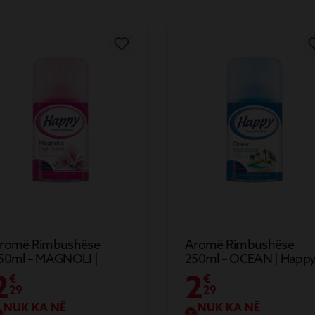
romë Rimbushëse
Aromë Rimbushëse
50ml – MAGNOLI |
250ml – OCEAN | Happ
appy
2
2
€
€
29
29
NUK KA NË
NUK KA NË