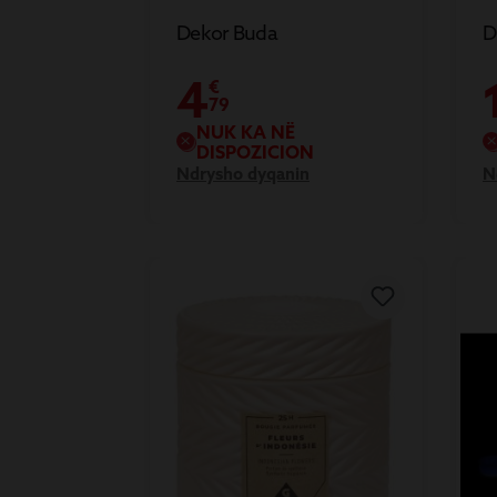
Dekor Buda
D
4
€
79
NUK KA NË
DISPOZICION
Ndrysho dyqanin
N