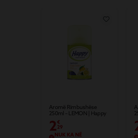
Aromë Rimbushëse
A
250ml – LEMON | Happy
2
H
2
€
29
NUK KA NË