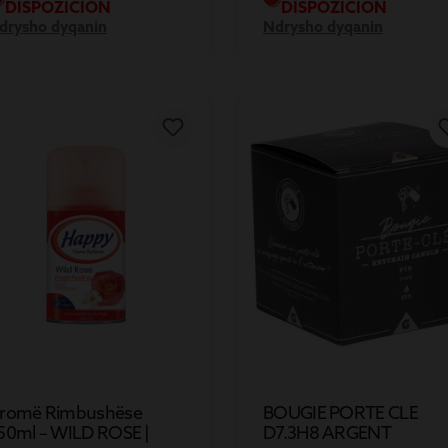
DISPOZICION
DISPOZICION
drysho dyqanin
Ndrysho dyqanin
romë Rimbushëse
BOUGIE PORTE CLE
50ml – WILD ROSE |
D7.3H8 ARGENT