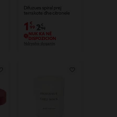
Difuzues spiral prej
terrakote dhe citronele
1
€
2
€
99
99
NUK KA NË
DISPOZICION
Ndrysho dyqanin