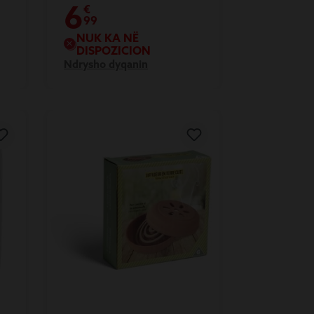
6
€
99
NUK KA NË
DISPOZICION
Ndrysho dyqanin