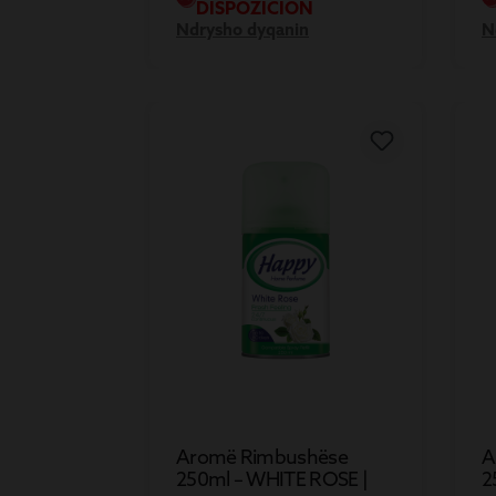
DISPOZICION
Ndrysho dyqanin
N
Aromë Rimbushëse
A
250ml – WHITE ROSE |
2