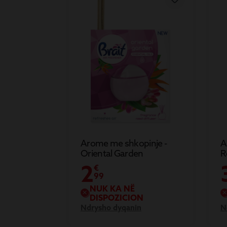
Arome me shkopinje -
A
Oriental Garden
R
2
€
99
NUK KA NË
DISPOZICION
Ndrysho dyqanin
N