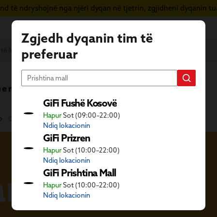
d të ndryshojnë nga njëri dyqan në tjetrin, zgjidheni dyqanin tua
Zgjedh dyqanin tim të
preferuar
 e re
Vera në GiFi
Fletushka
GiFi Fushë Kosovë
Hapur
Sot (09:00–22:00)
Qiri dhe aromë
Ndiq lokacionin
GiFi Prizren
Hapur
Sot (10:00–22:00)
Ndiq lokacionin
 aromë
GiFi Prishtina Mall
Hapur
Sot (10:00–22:00)
Ndiq lokacionin