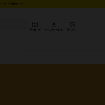
j të preferuar
Dyqanet
Llogaria juaj
Shporta