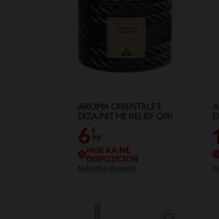
AROMA ORIENTALE E
A
DIZAJNIT ME RELIEF QIRI
D
ME AROMË TË ZEZË 25H
6
€
99
NUK KA NË
DISPOZICION
Ndrysho dyqanin
N