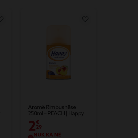
Aromë Rimbushëse
y
250ml – PEACH | Happy
2
€
29
NUK KA NË