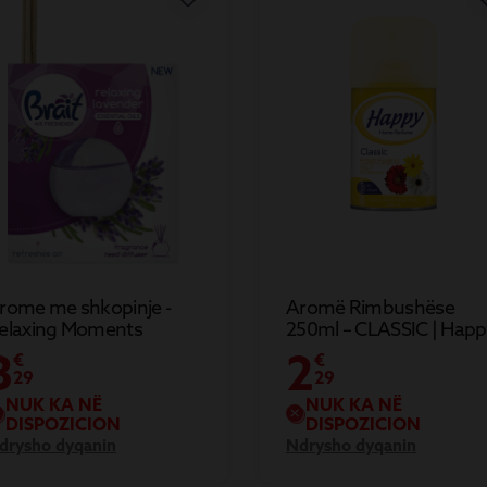
rome me shkopinje -
Aromë Rimbushëse
elaxing Moments
250ml – CLASSIC | Happ
3
2
€
€
29
29
NUK KA NË
NUK KA NË
DISPOZICION
DISPOZICION
drysho dyqanin
Ndrysho dyqanin