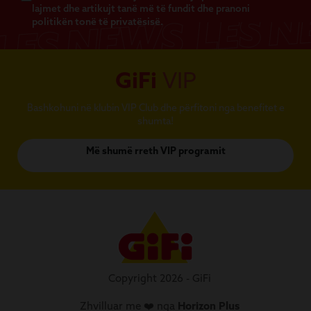
lajmet dhe artikujt tanë më të fundit dhe pranoni
politikën tonë të privatësisë.
GiFi
VIP
Bashkohuni në klubin VIP Club dhe përfitoni nga benefitet e
shumta!
Më shumë rreth VIP programit
Copyright 2026 - GiFi
Zhvilluar me ❤️ nga
Horizon Plus