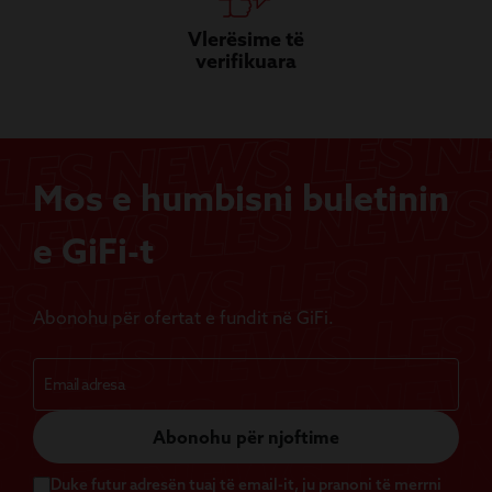
Vlerësime të
verifikuara
Mos e humbisni buletinin
e GiFi-t
Abonohu për ofertat e fundit në GiFi.
Abonohu për njoftime
Duke futur adresën tuaj të email-it, ju pranoni të merrni