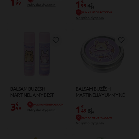
1
1
€
99
4
€
Ndrysho dyqanin
99
99
NUK KA NË DISPOZICION
Ndrysho dyqanin
BALSAM BUZËSH
BALSAM BUZËSH
MARTINELIA MY BEST
MARTINELIA YUMMY NË
FRIENDS ME
KUTINË E TIJ PREJ 10 G
3
€
NUK KA NË DISPOZICION
1
€
LULESHTRYDHE DHE
99
2
€
Ndrysho dyqanin
49
BORONICA X2
89
NUK KA NË DISPOZICION
Ndrysho dyqanin