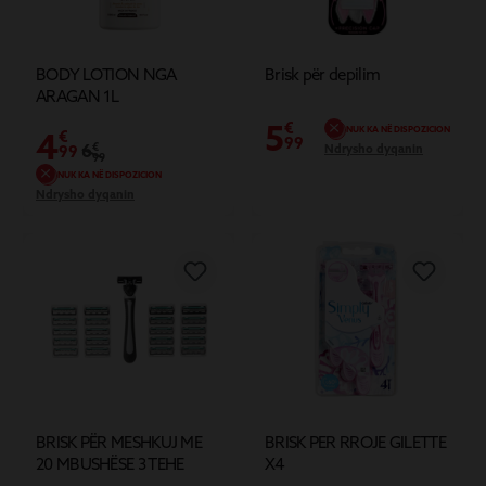
BODY LOTION NGA
Brisk për depilim
ARAGAN 1L
5
€
NUK KA NË DISPOZICION
4
€
99
6
€
Ndrysho dyqanin
99
99
NUK KA NË DISPOZICION
Ndrysho dyqanin
BRISK PËR MESHKUJ ME
BRISK PER RROJE GILETTE
20 MBUSHËSE 3 TEHE
X4