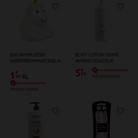
BALSAM BUZËSH
BODY LOTION 500ML
NJËBRIRËSH MARTINELIA
AMAND DOUCEUR
5
€
NUK KA NË DISPOZICION
1
€
99
3
€
Ndrysho dyqanin
99
49
NUK KA NË DISPOZICION
Ndrysho dyqanin