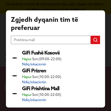
Produktet mund të ndryshojnë nga njëri dyqan në tjetrin,
Kapërce te përmbajtja kryesore
zgjidheni dyqanin tuaj të preferuar
Zgjedh dyqanin tim të
preferuar
GiFi Fushë Kosovë
Kategoritë GiFi
Shtëpia
Hapur
Sot (09:00–22:00)
Kujdesi personal, mirëqenia dhe banjo
Bukuri
Ndiq lokacionin
GiFi Prizren
Hapur
Sot (10:00–22:00)
Bukuri
Ndiq lokacionin
GiFi Prishtina Mall
Hapur
Sot (10:00–22:00)
Ndiq lokacionin