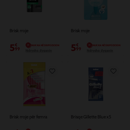
Brisk rroje
Brisk rroje
5
5
€
€
NUK KA NË DISPOZICION
NUK KA NË DISPOZICION
99
99
Ndrysho dyqanin
Ndrysho dyqanin
Brisk rroje për femra
Brisqe Gillette Blue x5