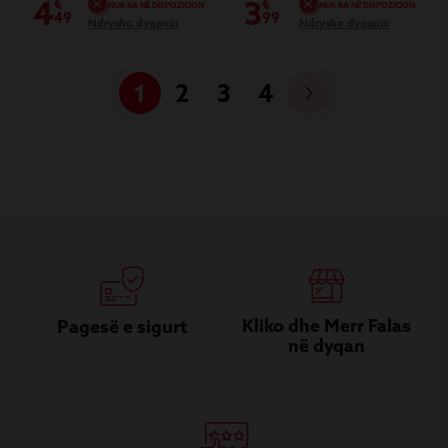
4
3
€
€
NUK KA NË DISPOZICION
NUK KA NË DISPOZICION
49
99
Ndrysho dyqanin
Ndrysho dyqanin
1
2
3
4
Kliko dhe Merr Falas
Pagesë e sigurt
në dyqan