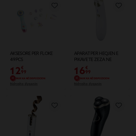
AKSESORE PER FLOKE
APARAT PER HEQJEN E
49PCS
PIKAVE TE ZEZA NE
FETYRE
12
16
€
€
99
99
NUK KA NË DISPOZICION
NUK KA NË DISPOZICION
Ndrysho dyqanin
Ndrysho dyqanin