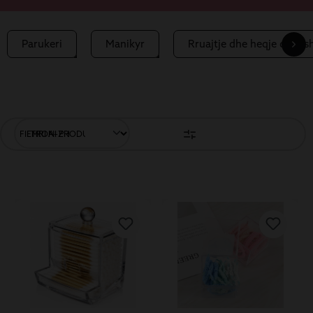
Parukeri
Manikyr
Rruajtje dhe heqje qimes
FILTRONI PRODUKTET