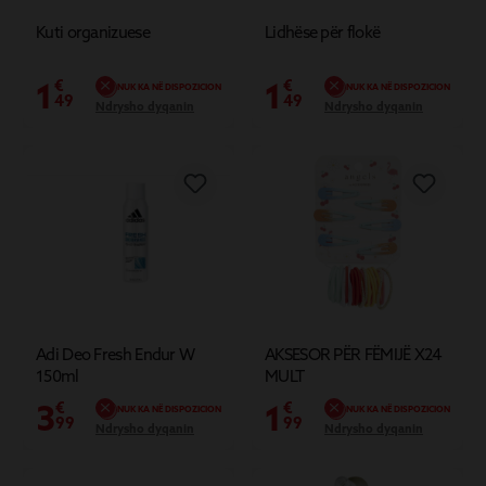
Kuti organizuese
Lidhëse për flokë
1
1
€
€
NUK KA NË DISPOZICION
NUK KA NË DISPOZICION
49
49
Ndrysho dyqanin
Ndrysho dyqanin
Adi Deo Fresh Endur W
AKSESOR PËR FËMIJË X24
150ml
MULT
3
1
€
€
NUK KA NË DISPOZICION
NUK KA NË DISPOZICION
99
99
Ndrysho dyqanin
Ndrysho dyqanin