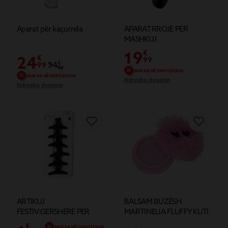
Aparat për kaçurrela
APARAT RROJE PER
MASHKUJ
19
€
24
€
99
34
€
99
99
NUK KA NË DISPOZICION
NUK KA NË DISPOZICION
Ndrysho dyqanin
Ndrysho dyqanin
ARTIKUJ
BALSAM BUZËSH
FESTIV:GERSHERE PER
MARTINELIA FLUFFY KUTI
FLOKE NGA PLASTIKA X6
ROZË ME GËZOF
€
NUK KA NË DISPOZICION