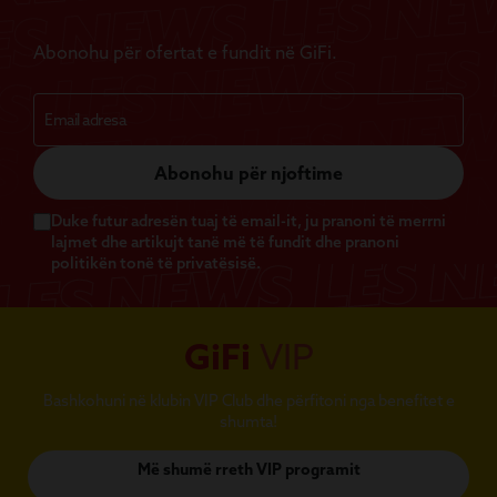
Abonohu për ofertat e fundit në GiFi.
Abonohu për njoftime
Duke futur adresën tuaj të email-it, ju pranoni të merrni
lajmet dhe artikujt tanë më të fundit dhe pranoni
politikën tonë të privatësisë.
GiFi
VIP
Bashkohuni në klubin VIP Club dhe përfitoni nga benefitet e
shumta!
Më shumë rreth VIP programit