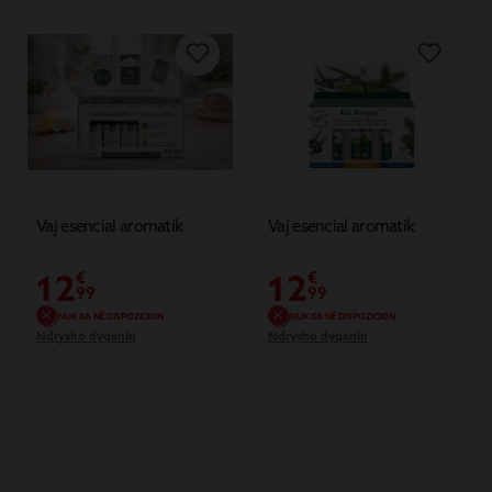
Vaj esencial aromatik
Vaj esencial aromatik
12
12
€
€
99
99
NUK KA NË DISPOZICION
NUK KA NË DISPOZICION
Ndrysho dyqanin
Ndrysho dyqanin