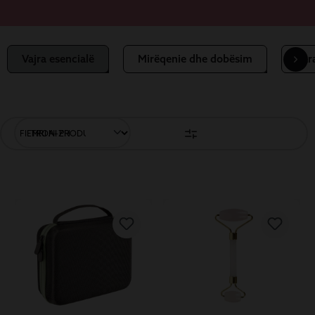
Vajra esencialë
Mirëqenie dhe dobësim
Par
FILTRONI PRODUKTET