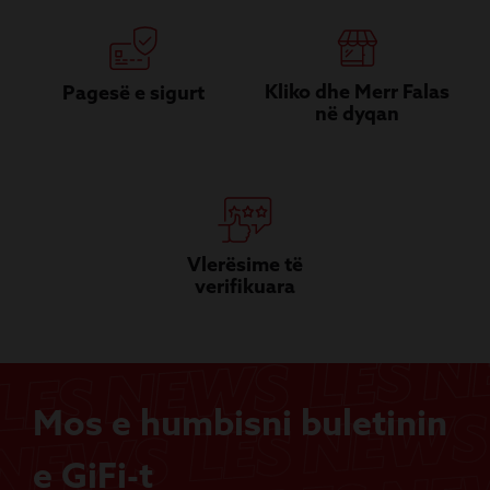
Kliko dhe Merr Falas
Pagesë e sigurt
në dyqan
Vlerësime të
verifikuara
Mos e humbisni buletinin
e GiFi-t