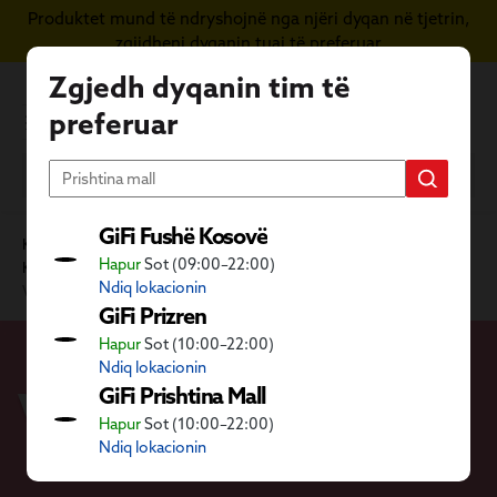
Produktet mund të ndryshojnë nga njëri dyqan në tjetrin,
Kapërce te përmbajtja kryesore
zgjidheni dyqanin tuaj të preferuar
Zgjedh dyqanin tim të
preferuar
GiFi Fushë Kosovë
Kategoritë GiFi
Shtëpia
Hapur
Sot (09:00–22:00)
Kujdesi personal, mirëqenia dhe banjo
Mirëqenie
Ndiq lokacionin
Vajra esencialë
GiFi Prizren
Hapur
Sot (10:00–22:00)
Ndiq lokacionin
Vajra esencialë
GiFi Prishtina Mall
Hapur
Sot (10:00–22:00)
Ndiq lokacionin