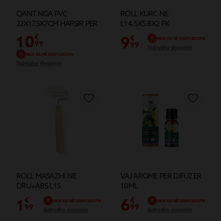
QANT NGA PVC
ROLL KURC NE
22X17.5X7CM HAPSIR PER
L14.5X5.8X2 PK
30 SHISHE
10
€
9
€
NUK KA NË DISPOZICION
99
99
Ndrysho dyqanin
NUK KA NË DISPOZICION
Ndrysho dyqanin
ROLL MASAZHI NE
VAJ AROME PER DIFUZER
DRU+ABS L15
10ML
1
6
€
€
NUK KA NË DISPOZICION
NUK KA NË DISPOZICION
99
99
Ndrysho dyqanin
Ndrysho dyqanin