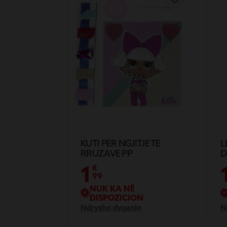
KUTI PER NGJITJE TE
L
RRUZAVE PP
D
1
€
99
NUK KA NË
DISPOZICION
Ndrysho dyqanin
N