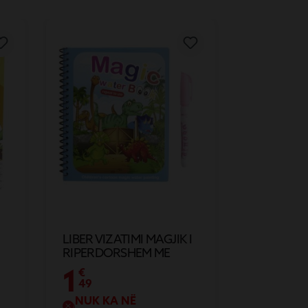
LIBER VIZATIMI MAGJIK I
RIPERDORSHEM ME
STILOLAPS
1
€
18,6X15,5X0,5
49
NUK KA NË