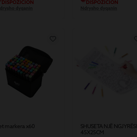
DISPOZICION
DISPOZICION
drysho dyqanin
Ndrysho dyqanin
et markera x60
SHUSETA NJË NGJYRËS
45X25CM