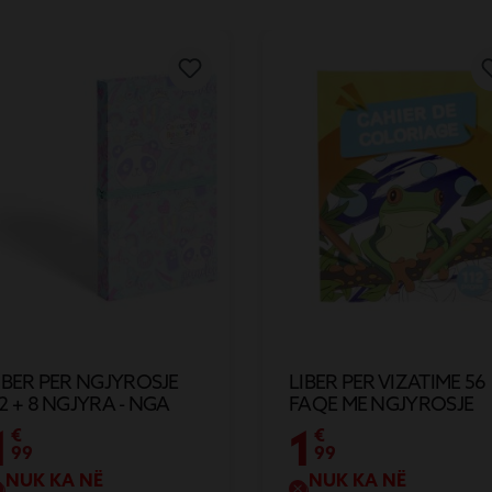
IBER PER NGJYROSJE
LIBER PER VIZATIME 56
2 + 8 NGJYRA - NGA
FAQE ME NGJYROSJE
ETRA DHE DRURI
1
1
€
€
99
99
NUK KA NË
NUK KA NË