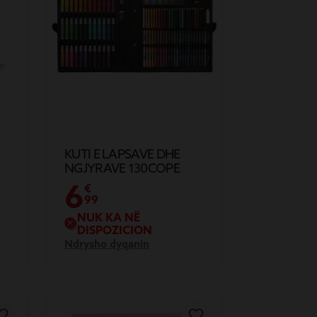
KUTI E LAPSAVE DHE
NGJYRAVE 130COPE
6
€
99
NUK KA NË
DISPOZICION
Ndrysho dyqanin