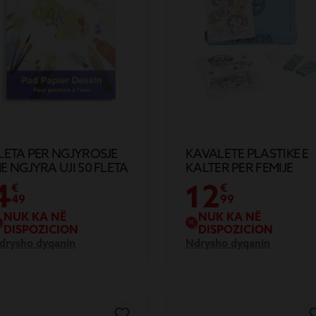
LETA PER NGJYROSJE
KAVALETE PLASTIKE E
E NGJYRA UJI 50 FLETA
KALTER PER FEMIJE
35.5X34.3CM
4
12
€
€
49
99
NUK KA NË
NUK KA NË
DISPOZICION
DISPOZICION
drysho dyqanin
Ndrysho dyqanin