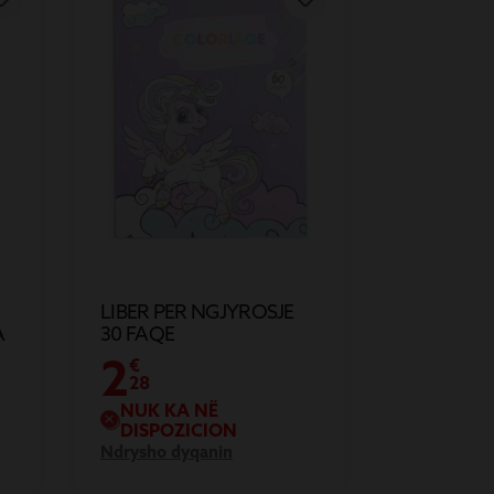
LIBER PER NGJYROSJE
A
30 FAQE
2
€
28
NUK KA NË
DISPOZICION
Ndrysho dyqanin