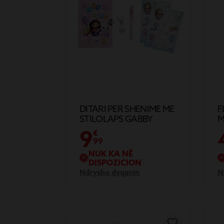
DITARI PER SHENIME ME
F
STILOLAPS GABBY
M
DOLLHOUSE
9
€
99
NUK KA NË
DISPOZICION
Ndrysho dyqanin
N