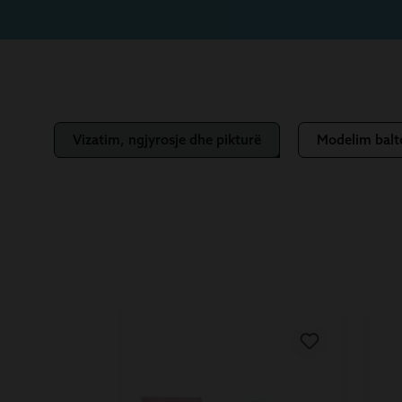
Vizatim, ngjyrosje dhe pikturë
Modelim balt