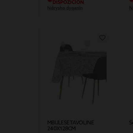
DISPOZICION
Ndrysho dyqanin
N
MBULESE TAVOLINE
S
240X128CM