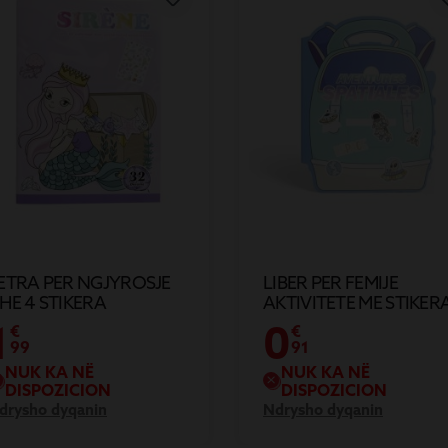
ETRA PER NGJYROSJE
LIBER PER FEMIJE
HE 4 STIKERA
AKTIVITETE ME STIKER
1
0
€
€
99
91
NUK KA NË
NUK KA NË
DISPOZICION
DISPOZICION
drysho dyqanin
Ndrysho dyqanin