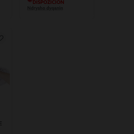
DISPOZICION
Ndrysho dyqanin
E