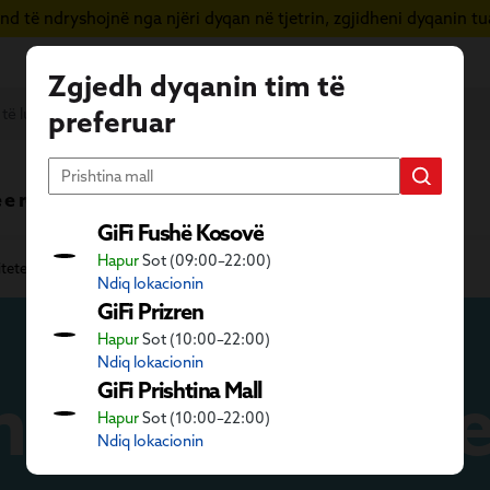
d të ndryshojnë nga njëri dyqan në tjetrin, zgjidheni dyqanin tua
Zgjedh dyqanin tim të
preferuar
 e re
Vera në GiFi
Fletushka
GiFi Fushë Kosovë
Hapur
Sot (09:00–22:00)
itete
Lojëra krijuese
Vizatim, ngjyrosje dhe pikturë
Ndiq lokacionin
GiFi Prizren
Hapur
Sot (10:00–22:00)
Ndiq lokacionin
ngjyrosje dhe
GiFi Prishtina Mall
Hapur
Sot (10:00–22:00)
Ndiq lokacionin