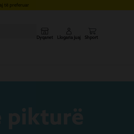
j të preferuar
Dyqanet
Llogaria juaj
Shporta
 pikturë