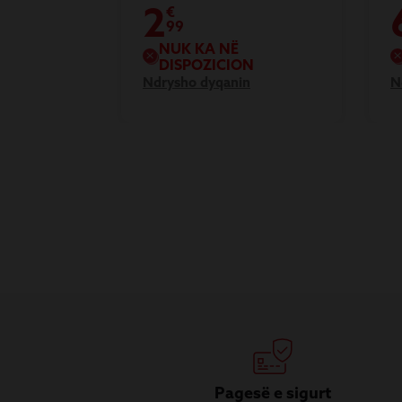
2
€
99
NUK KA NË
DISPOZICION
Ndrysho dyqanin
N
Pagesë e sigurt