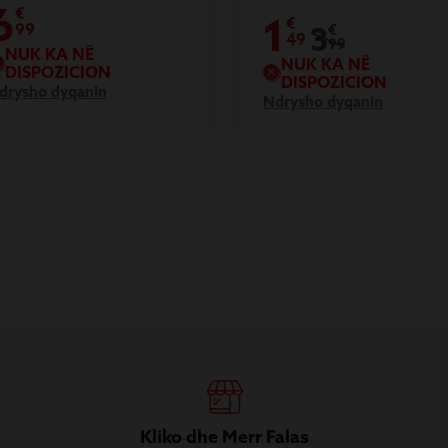
6
€
1
€
99
3
€
49
99
NUK KA NË
NUK KA NË
DISPOZICION
DISPOZICION
drysho dyqanin
Ndrysho dyqanin
Kliko dhe Merr Falas