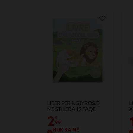
LIBER PER NGJYROSJE
L
ME STIKERA 12 FAQE
X
L
2
€
99
NUK KA NË