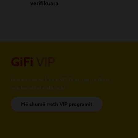
verifikuara
GiFi
VIP
Bashkohuni në klubin VIP Club dhe përfitoni
nga benefitet e shumta!
Më shumë rreth VIP programit