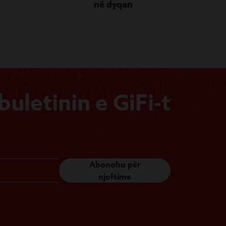
në dyqan
uletinin e GiFi-t
Abonohu për
njoftime