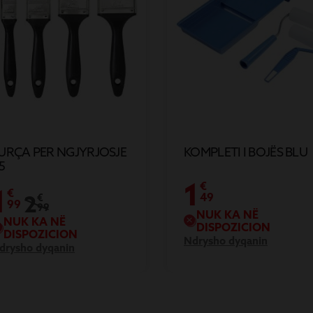
URÇA PER NGJYRJOSJE
KOMPLETI I BOJËS BLU
5
1
€
1
€
2
49
€
99
99
NUK KA NË
NUK KA NË
DISPOZICION
DISPOZICION
Ndrysho dyqanin
drysho dyqanin