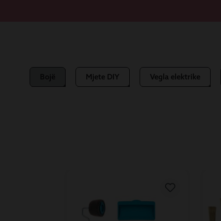
Bojë
Mjete DIY
Vegla elektrike