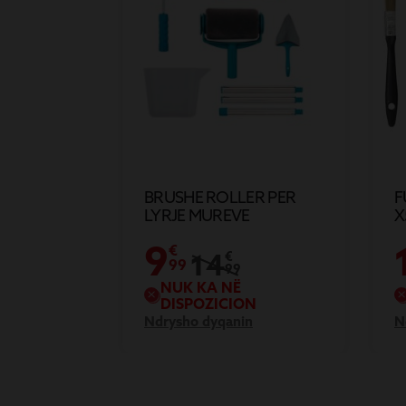
BRUSHE ROLLER PER
F
LYRJE MUREVE
X
9
€
14
€
99
99
NUK KA NË
DISPOZICION
Ndrysho dyqanin
N