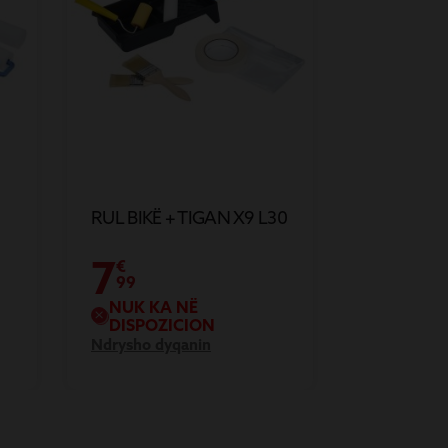
RUL BIKË + TIGAN X9 L30
7
€
99
NUK KA NË
DISPOZICION
Ndrysho dyqanin