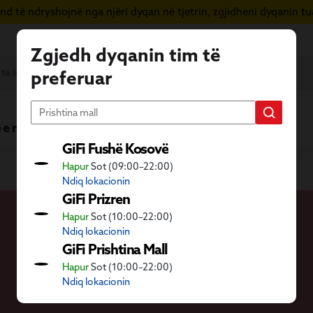
d të ndryshojnë nga njëri dyqan në tjetrin, zgjidheni dyqanin tua
Zgjedh dyqanin tim të
preferuar
 e re
Vera në GiFi
Fletushka
GiFi Fushë Kosovë
Hapur
Sot (09:00–22:00)
Ndiq lokacionin
GiFi Prizren
Hapur
Sot (10:00–22:00)
Ndiq lokacionin
GiFi Prishtina Mall
Hapur
Sot (10:00–22:00)
Ndiq lokacionin