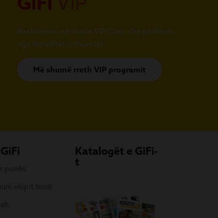
GiFi
VIP
Bashkohuni në klubin VIP Club dhe përfitoni
nga benefitet e shumta!
Më shumë rreth VIP programit
 GiFi
Katalogët e GiFi-
t
 e punës
uni ekipit tonë
esh