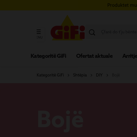
Produktet mun
ërce te përmbajtja kryesore
Kapërce te kërkimi
Kapërce te navigimi kryesor
MENU
Kategoritë GiFi
Ofertat aktuale
Arritje
Kategoritë GiFi
Shtëpia
DIY
Bojë
Bojë