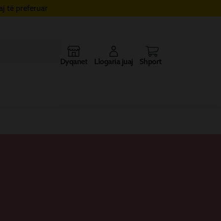
j të preferuar
Dyqanet
Llogaria juaj
Shporta