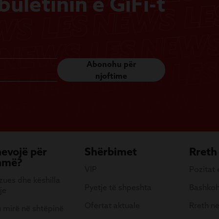
uletinin e GiFi-t
Abonohu për
njoftime
nevojë për
Shërbimet
Rreth
hmë?
VIP
Pozitat
ues dhe këshilla
Pyetje të shpeshta
Bashkoh
je
Ofertat aktuale
Rreth n
 mirë në shtëpinë
e