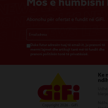
Mos e humbisni b
Abonohu për ofertat e fundit në GiFi.
Duke futur adresën tuaj të email-it, ju pranoni të
merrni lajmet dhe artikujt tanë më të fundit dhe
pranoni politikën tonë të privatësisë.
Ke 
ndi
Udhëz
blerje
Ndihu
Copyright 2026 - GiFi
tënd