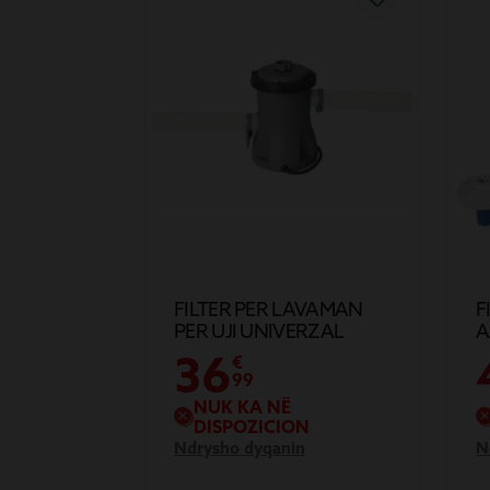
FILTER PER LAVAMAN
F
PER UJI UNIVERZAL
A
1.281M3/H PLA
36
€
99
NUK KA NË
DISPOZICION
Ndrysho dyqanin
N