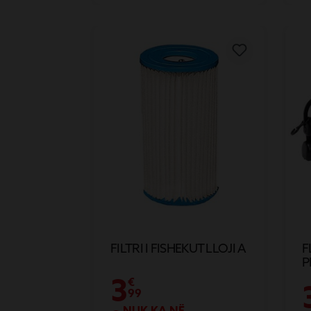
FILTRI I FISHEKUT LLOJI A
F
P
3
€
99
NUK KA NË