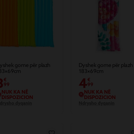
yshek gome për plazh
Dyshek gome për plazh
83×69cm
183×69cm
3
4
€
€
99
99
NUK KA NË
NUK KA NË
DISPOZICION
DISPOZICION
drysho dyqanin
Ndrysho dyqanin