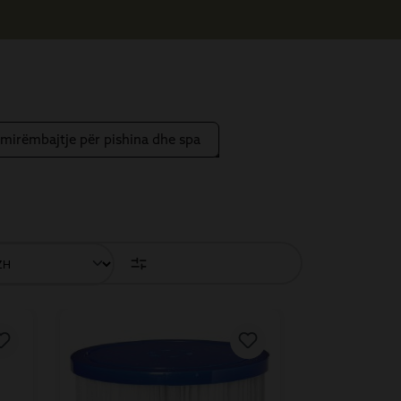
mirëmbajtje për pishina dhe spa
TET