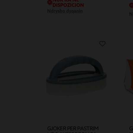
DISPOZICION
Ndrysho dyqanin
N
GJOKER PER PASTRIM
G