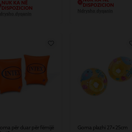
NUK KA NË
DISPOZICION
DISPOZICION
Ndrysho dyqanin
drysho dyqanin
oma për duar për fëmijë
Goma plazhi 27×25cm