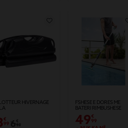
LOTTEUR HIVERNAGE
FSHESE E DORES ME
LA
BATERI RIMBUSHESE
49
€
3
€
6
99
€
99
49
NUK KA NË