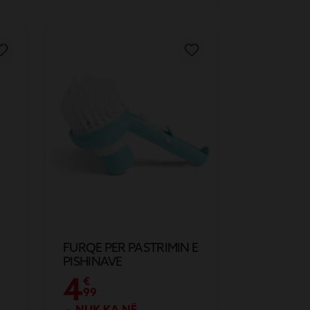
FURQE PER PASTRIMIN E
PISHINAVE
4
€
99
NUK KA NË