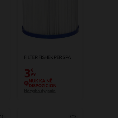
FILTER FISHEK PER SPA
3
€
99
NUK KA NË
DISPOZICION
Ndrysho dyqanin