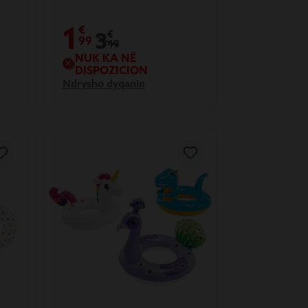
1
€
3
€
99
49
NUK KA NË
DISPOZICION
Ndrysho dyqanin