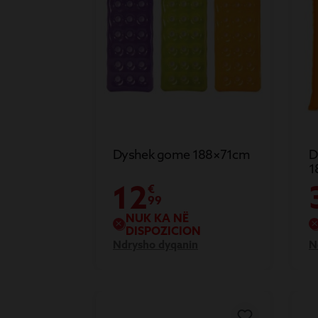
Dyshek gome 188×71cm
D
1
12
€
99
NUK KA NË
DISPOZICION
Ndrysho dyqanin
N