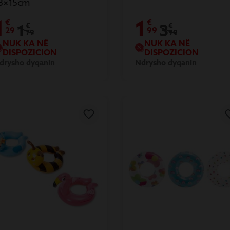
3×15cm
1
1
€
€
1
3
€
€
29
99
79
99
NUK KA NË
NUK KA NË
DISPOZICION
DISPOZICION
drysho dyqanin
Ndrysho dyqanin