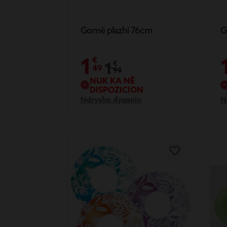
Gomë plazhi 76cm
G
1
€
1
€
49
99
NUK KA NË
DISPOZICION
Ndrysho dyqanin
N