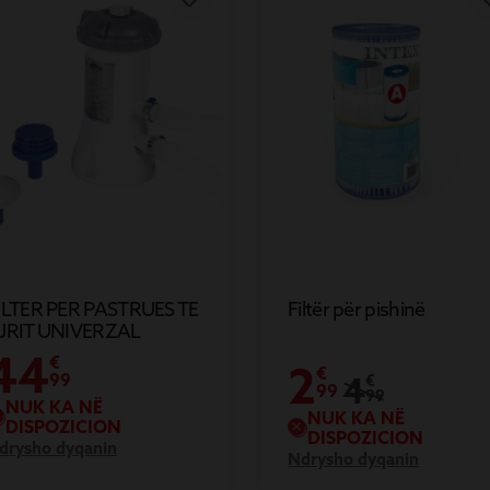
ILTER PER PASTRUES TE
Filtër për pishinë
JRIT UNIVERZAL
44
€
2
€
99
4
€
99
99
NUK KA NË
NUK KA NË
DISPOZICION
DISPOZICION
drysho dyqanin
Ndrysho dyqanin