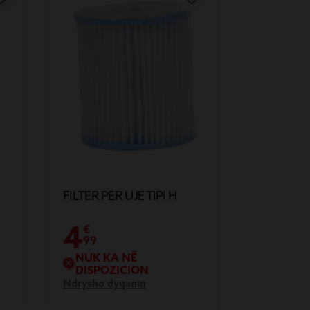
FILTER PER UJE TIPI H
4
€
99
NUK KA NË
DISPOZICION
Ndrysho dyqanin