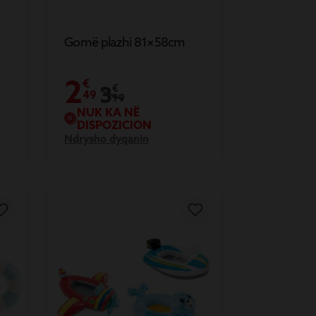
Gomë plazhi 81×58cm
2
€
3
€
49
99
NUK KA NË
DISPOZICION
Ndrysho dyqanin