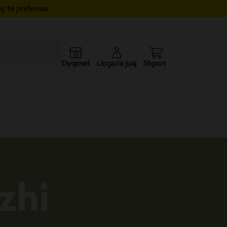
j të preferuar
Dyqanet
Llogaria juaj
Shporta
zhi