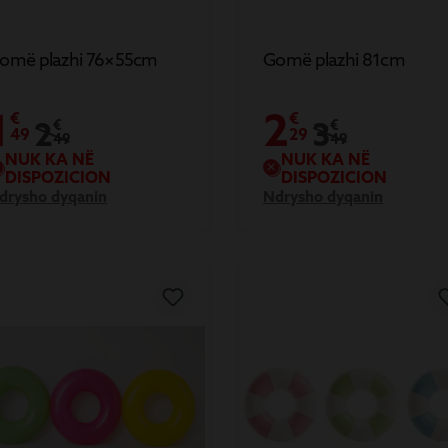
omë plazhi 76×55cm
Gomë plazhi 81cm
1
2
€
€
2
3
€
€
49
29
49
49
NUK KA NË
NUK KA NË
DISPOZICION
DISPOZICION
drysho dyqanin
Ndrysho dyqanin