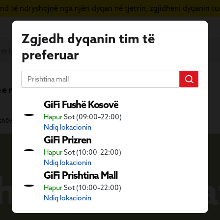
d të ndryshojnë nga njëri dyqan në tjetrin, zgjidheni dyqanin tua
Zgjedh dyqanin tim të
preferuar
 e re
Vera në GiFi
Fletushka
GiFi Fushë Kosovë
Hapur
Sot (09:00–22:00)
fshëve
Aktivitete në natyrë
Pishina dhe pajisje plazhi
Ndiq lokacionin
GiFi Prizren
Hapur
Sot (10:00–22:00)
Ndiq lokacionin
he pajisje pla
GiFi Prishtina Mall
Hapur
Sot (10:00–22:00)
Ndiq lokacionin