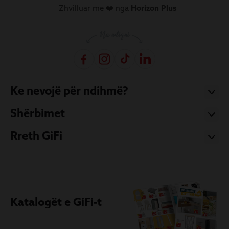
Zhvilluar me ❤️ nga
Horizon Plus
Ke nevojë për ndihmë?
Shërbimet
Rreth GiFi
Katalogët e GiFi-t