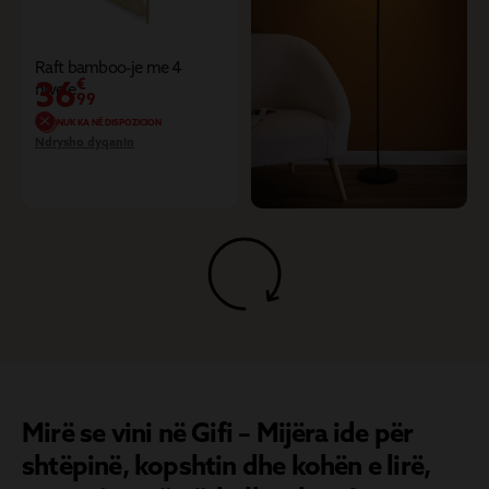
Raft bamboo-je me 4
36
€
nivele
99
NUK KA NË DISPOZICION
Ndrysho dyqanin
Mirë se vini në Gifi – Mijëra ide për
shtëpinë, kopshtin dhe kohën e lirë,