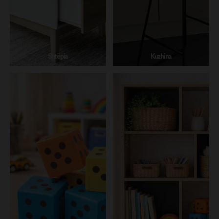
Shtëpia
Kuzhina