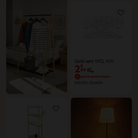
Gotë vere 19CL X10
2
€
8
€
99
99
NUK KA NË DISPOZICION
Ndrysho dyqanin