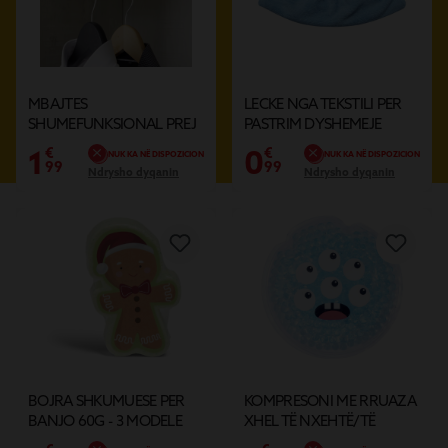
K SE
1€, 2€, 3€!
MBAJTES
LECKE NGA TEKSTILI PER
SHUMEFUNKSIONAL PREJ
PASTRIM DYSHEMEJE
HEKURI 26,5X1,5X7 E ZEZE
1
0
€
€
NUK KA NË DISPOZICION
NUK KA NË DISPOZICION
99
99
Ndrysho dyqanin
Ndrysho dyqanin
BOJRA SHKUMUESE PER
KOMPRESONI ME RRUAZA
BANJO 60G - 3 MODELE
XHEL TË NXEHTË/TË
FTOHTË