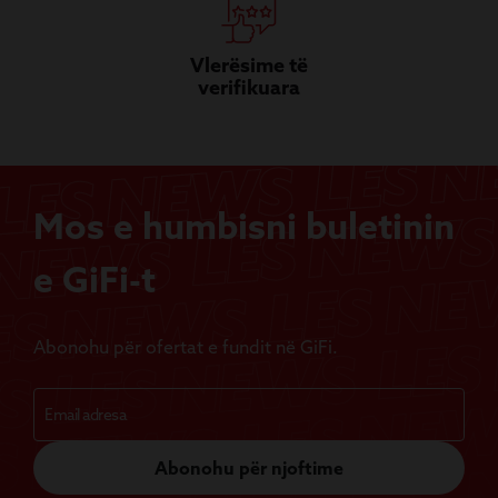
Vlerësime të
verifikuara
Mos e humbisni buletinin
e GiFi-t
Abonohu për ofertat e fundit në GiFi.
Abonohu për njoftime