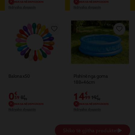
NL
NUK KA NË DISPOZICION
NUK KA NË DISPOZICION
Ndrysho dyqanin
Ndrysho dyqanin
NE
Balona x50
Pishinë nga goma
188×46cm
0
14
€
€
0
€
19
€
59
99
99
99
NUK KA NË DISPOZICION
NUK KA NË DISPOZICION
Ndrysho dyqanin
Ndrysho dyqanin
Shiko të gjitha produktet