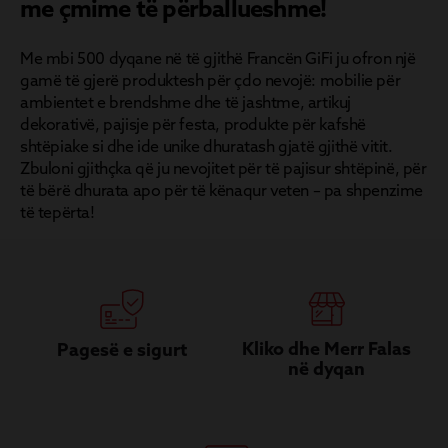
me çmime të përballueshme!
Me mbi 500 dyqane në të gjithë Francën GiFi ju ofron një
gamë të gjerë produktesh për çdo nevojë: mobilie për
ambientet e brendshme dhe të jashtme, artikuj
dekorativë, pajisje për festa, produkte për kafshë
shtëpiake si dhe ide unike dhuratash gjatë gjithë vitit.
Zbuloni gjithçka që ju nevojitet për të pajisur shtëpinë, për
të bërë dhurata apo për të kënaqur veten – pa shpenzime
të tepërta!
Kliko dhe Merr Falas
Pagesë e sigurt
në dyqan