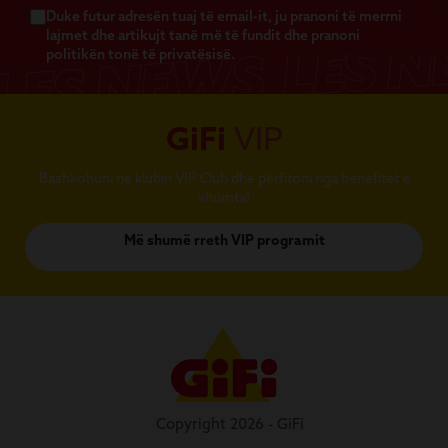
Duke futur adresën tuaj të email-it, ju pranoni të merrni
lajmet dhe artikujt tanë më të fundit dhe pranoni
politikën tonë të privatësisë.
GiFi
VIP
Bashkohuni në klubin VIP Club dhe përfitoni nga benefitet e
shumta!
Më shumë rreth VIP programit
Copyright 2026 - GiFi