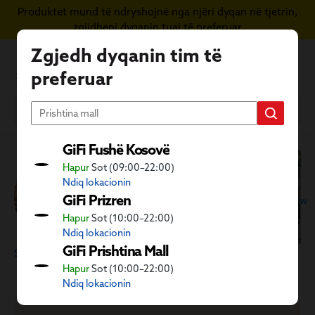
Produktet mund të ndryshojnë nga njëri dyqan në tjetrin,
Kapërce te përmbajtja kryesore
zgjidheni dyqanin tuaj të preferuar
Zgjedh dyqanin tim të
preferuar
GiFi Fushë Kosovë
Hapur
Sot (09:00–22:00)
H
Ndiq lokacionin
GiFi Prizren
Arrow
Hapur
Sot (10:00–22:00)
Ndiq lokacionin
GiFi Prishtina Mall
Shtëpia
Kuzhina
Lodra
Magazinim
Hapur
Sot (10:00–22:00)
Ndiq lokacionin