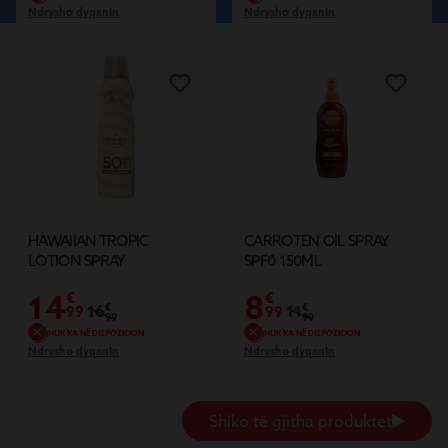
Ndrysho dyqanin
Ndrysho dyqanin
GIFI
HAWAIIAN TROPIC
CARROTEN OIL SPRAY
LOTION SPRAY
SPF0 150ML
PROTECTION SPF50 220M
14
8
€
€
16
€
11
€
99
99
99
99
NUK KA NË DISPOZICION
NUK KA NË DISPOZICION
Ndrysho dyqanin
Ndrysho dyqanin
Shiko të gjitha produktet