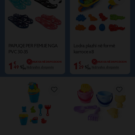
GI
GI
PAPUQE PER FEMIJE NGA
Lodra plazhi në formë
PVC 30-35
karroce x8
1
1
€
NUK KA NË DISPOZICION
€
NUK KA NË DISPOZICION
1
€
1
€
49
29
Ndrysho dyqanin
Ndrysho dyqanin
99
99
GIFI