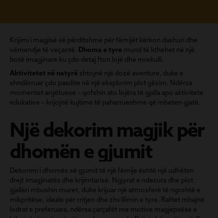
Krijimi i magjisë së përditshme për fëmijët kërkon dashuri dhe
vëmendje të veçantë.
Dhoma e tyre
mund të kthehet në një
botë imagjinare ku çdo detaj fton lojë dhe mrekulli.
Aktivitetet në natyrë
shtojnë një dozë aventure, duke e
shndërruar çdo pasdite në një eksplorim plot gëzim. Ndërsa
momentet argëtuese – qofshin ato lojëra të gjalla apo aktivitete
edukative – krijojnë kujtime të paharrueshme që mbeten gjatë.
Një dekorim magjik për
dhomën e gjumit
Dekorimi i dhomës së gjumit të një fëmije është një udhëtim
drejt imagjinatës dhe krijimtarisë. Ngjyrat e ndezura dhe plot
gjallëri mbushin muret, duke krijuar një atmosferë të ngrohtë e
mikpritëse, ideale për rritjen dhe zhvillimin e tyre. Raftet mbajnë
lodrat e preferuara, ndërsa çarçafët me motive magjepsëse e