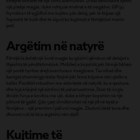
kthejnë shtratin në një vend aventuresh. Dritat dekorative sjellin
një prekje magjie, duke ndriçuar ëndrrat e të vegjëlve. GiFi ju
frymëzon të zgjidhni me kujdes çdo detaj, për të krijuar një
hapësirë të butë dhe të sigurt ku kujtimet e fëmijërisë marrin
jetë.
Argëtim në natyrë
Fëmijëria është një botë magjie ku gëzimi qëndron në detajet e
thjeshta të përditshmërisë. Mobiliet e kopshtit për fëmijë bëhen
një portë hyrëse drejt aventurave imagjinare. Tavolinat dhe
karriget shumëngjyrëshe ftojnë për festa krijuese nën qiellin e
kaltër. Pasditet mbushen me aktivitete në natyrë, ku e qeshura
dhe loja krijojnë një simfoni të paharrueshme. Duar të vogla
lëvizin furça e kovëza me ujë, duke e kthyer kopshtin në një
pikturë të gjallë. Çdo çast shndërrohet në një yll në sytë e
fëmijëve – një premtim i pafund magjie. Zbuloni idetë tona dhe
dhuroni orë të tëra argëtimi nën diell!
Kujtime të