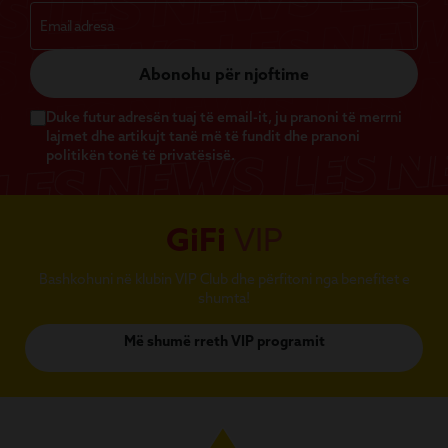
Abonohu për njoftime
Duke futur adresën tuaj të email-it, ju pranoni të merrni
lajmet dhe artikujt tanë më të fundit dhe pranoni
politikën tonë të privatësisë.
GiFi
VIP
Bashkohuni në klubin VIP Club dhe përfitoni nga benefitet e
shumta!
Më shumë rreth VIP programit