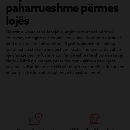
paharrueshme përmes
lojës
Në artin e kënaqjes së fëmijëve, argëtimi merr jetë përmes
kostumeve magjike dhe lodrave edukative. Kostumet e kthejnë
ditët e zakonshme në aventura të jashtëzakonshme, ndërsa
lodrat bëhen shokë të besueshëm në zbulime të reja. Zgjedhja e
një dhurate për një foshnjë apo fëmijë është më shumë se sa një
blerje – është një mënyrë për të dhuruar kujtime e përvoja të
veçanta. Ndiqni këshillat e GiFi për të gjetur dhuratën e duhur dhe
bëhuni pjesë e krijimit të kujtimeve të pashlyeshme!