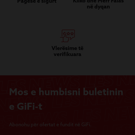
Kliko dhe Merr Falas
Pagesë e sigurt
në dyqan
Vlerësime të
verifikuara
Mos e humbisni buletinin
e GiFi-t
Abonohu për ofertat e fundit në GiFi.