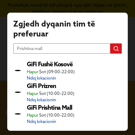
Produktet mund të ndryshojnë nga njëri dyqan në tjetrin,
Kapërce te përmbajtja kryesore
zgjidheni dyqanin tuaj të preferuar
Zgjedh dyqanin tim të
preferuar
GiFi Fushë Kosovë
Hapur
Sot (09:00–22:00)
Ndiq lokacionin
GiFi Prizren
Hapur
Sot (10:00–22:00)
Ndiq lokacionin
GiFi Prishtina Mall
Gëzoni fëmijët tuaj
Hapur
Sot (10:00–22:00)
Ndiq lokacionin