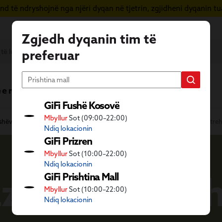
d të ndryshojnë nga njëri dyqan në tjetrin, zgjidheni dyqanin tua
Zgjedh dyqanin tim të
preferuar
 e re
Vera në GiFi
Fletushka
GiFi Fushë Kosovë
Mbyllur
Sot (09:00–22:00)
fshëve
Aktivitete në natyrë
Pajisje plazhi
Çadër plazhi dhe stre
Ndiq lokacionin
GiFi Prizren
Mbyllur
Sot (10:00–22:00)
Ndiq lokacionin
zhi dhe stre
GiFi Prishtina Mall
Mbyllur
Sot (10:00–22:00)
Ndiq lokacionin