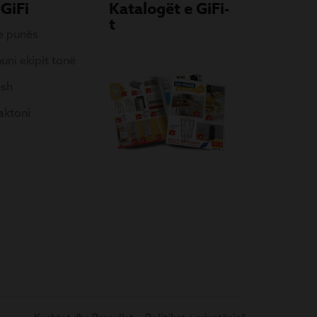
 GiFi
Katalogët e GiFi-
t
 e punës
uni ekipit tonë
esh
aktoni