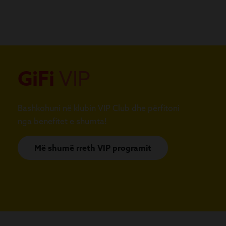
GiFi
VIP
Bashkohuni në klubin VIP Club dhe përfitoni
nga benefitet e shumta!
Më shumë rreth VIP programit