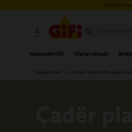
Produktet mun
ërce te përmbajtja kryesore
Kapërce te kërkimi
Kapërce te navigimi kryesor
MENU
Kategoritë GiFi
Ofertat aktuale
Arritje
Kategoritë GiFi
Ambient i jashtëm dhe dyqani i ka
Çadër pla