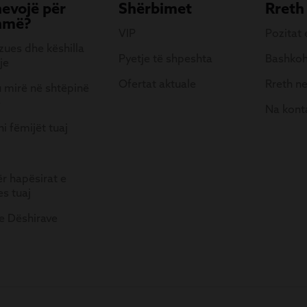
nevojë për
Shërbimet
Rreth
hmë?
VIP
Pozitat
ues dhe këshilla
Pyetje të shpeshta
Bashkoh
je
Ofertat aktuale
Rreth n
 mirë në shtëpinë
e
Na kont
i fëmijët tuaj
ër hapësirat e
es tuaj
 e Dëshirave