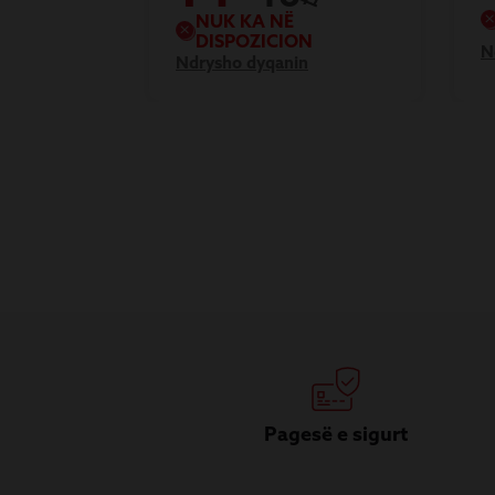
NUK KA NË
DISPOZICION
N
Ndrysho dyqanin
Pagesë e sigurt