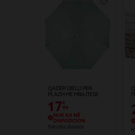
QADER DIELLI PER
Q
PLAZH ME MBAJTESE
F
METALI DHE BEZ
17
€
POLISTERI D200CM
99
NUK KA NË
DISPOZICION
Ndrysho dyqanin
N