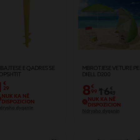
BAJTESE E QADRES SE
MBROTJESE VETURE PE
OPSHTIT
DIELL D200
45X10X6.5CM
1
€
8
€
29
16
€
99
99
NUK KA NË
NUK KA NË
DISPOZICION
DISPOZICION
drysho dyqanin
Ndrysho dyqanin