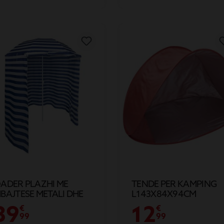
ADER PLAZHI ME
TENDE PER KAMPING
BAJTESE METALI DHE
L143X84X94CM
BULES POLIESTERI
39
12
€
€
99
99