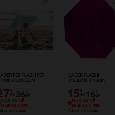
ADER PER PLAZH PER
QADER PLAZHI
EMIJE 210X150CM
D180CMXH195CM
27
15
€
€
36
16
€
€
99
49
99
99
NUK KA NË
NUK KA NË
DISPOZICION
DISPOZICION
drysho dyqanin
Ndrysho dyqanin