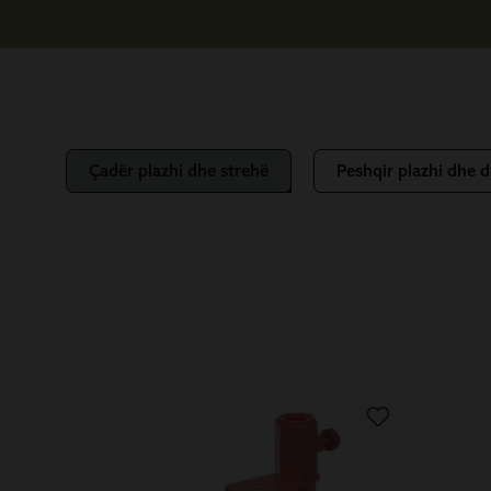
Çadër plazhi dhe strehë
Peshqir plazhi dhe 