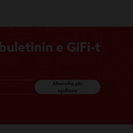
uletinin e GiFi-t
Abonohu për
njoftime