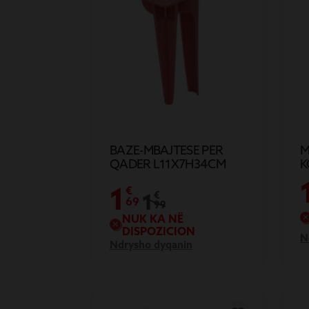
BAZE-MBAJTESE PER
M
QADER L11X7H34CM
K
L
1
€
1
€
69
99
NUK KA NË
DISPOZICION
N
Ndrysho dyqanin