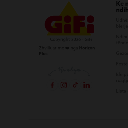
Ke 
ndi
Udhëz
blerje
Ndihu
Copyright 2026 - GiFi
tënd
Zhvilluar me ❤️ nga
Horizon
Gëzon
Plus
Festë
Ide p
ruajtj
Lista