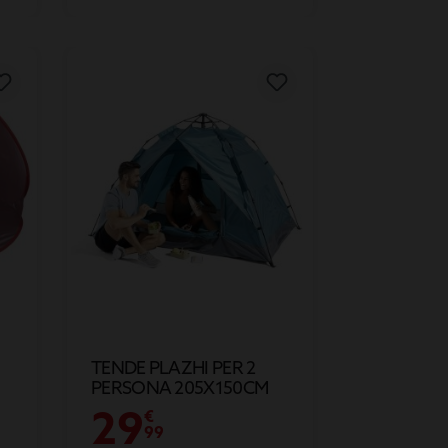
TENDE PLAZHI PER 2
PERSONA 205X150CM
29
€
99