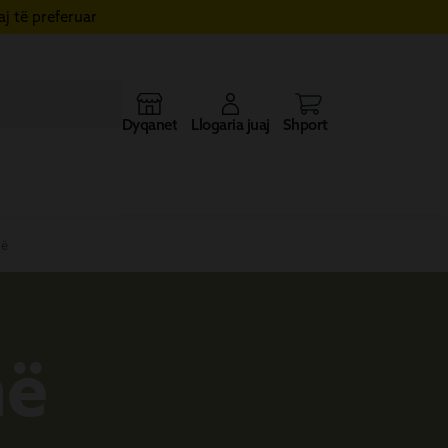
j të preferuar
Dyqanet
Llogaria juaj
Shporta
hë
hë