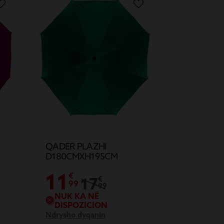
QADER PLAZHI
D180CMXH195CM
11
€
17
€
99
99
NUK KA NË
DISPOZICION
Ndrysho dyqanin