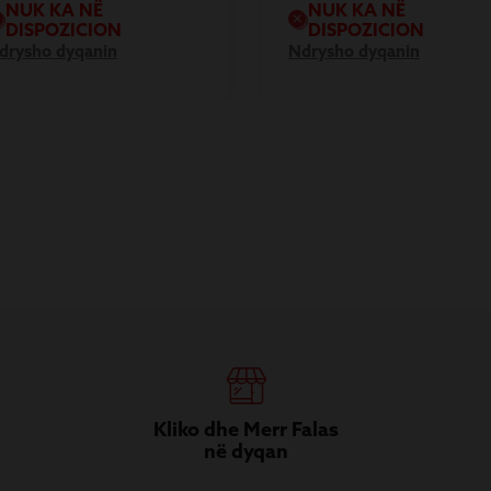
NUK KA NË
NUK KA NË
DISPOZICION
DISPOZICION
drysho dyqanin
Ndrysho dyqanin
Kliko dhe Merr Falas
në dyqan