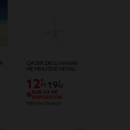
R
QADER DIELLI HAWAII
ME MBAJTESE METALI
DHE BEZ POLIESTERI
12
D160CM
€
19
€
99
99
NUK KA NË
DISPOZICION
Ndrysho dyqanin