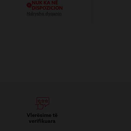
NUK KA NË
DISPOZICION
Ndrysho dyqanin
Vlerësime të
verifikuara