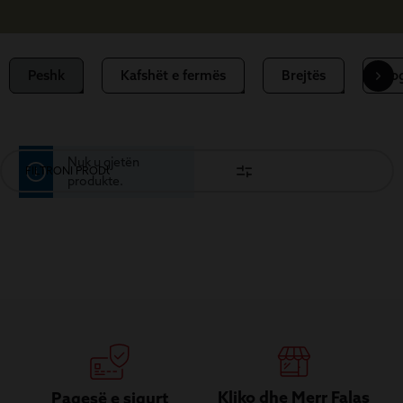
Peshk
Kafshët e fermës
Brejtës
Zo
Nuk u gjetën
FILTRONI PRODUKTET
produkte.
Kliko dhe Merr Falas
Pagesë e sigurt