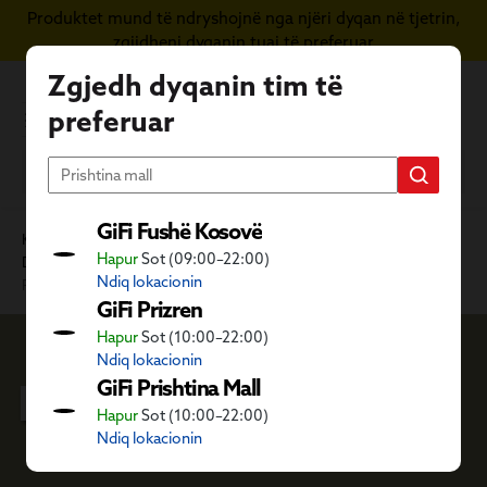
Produktet mund të ndryshojnë nga njëri dyqan në tjetrin,
Kapërce te përmbajtja kryesore
zgjidheni dyqanin tuaj të preferuar
Zgjedh dyqanin tim të
preferuar
GiFi Fushë Kosovë
Kategoritë GiFi
Ambient i jashtëm dhe dyqani i kafshëve
Hapur
Sot (09:00–22:00)
Dyqani i kafshëve shtëpiake
Zogj, peshqi dhe kafshë ferme
Ndiq lokacionin
Peshk
GiFi Prizren
Hapur
Sot (10:00–22:00)
Ndiq lokacionin
Peshk
GiFi Prishtina Mall
Hapur
Sot (10:00–22:00)
Ndiq lokacionin