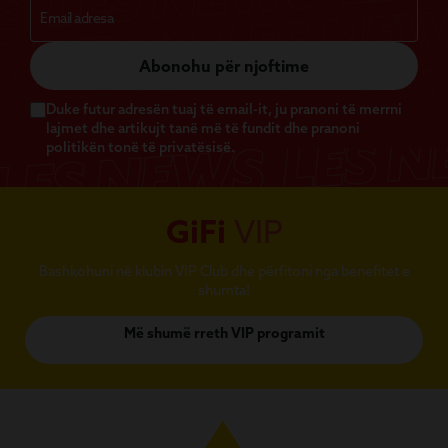
Abonohu për njoftime
Duke futur adresën tuaj të email-it, ju pranoni të merrni
lajmet dhe artikujt tanë më të fundit dhe pranoni
politikën tonë të privatësisë.
GiFi
VIP
Bashkohuni në klubin VIP Club dhe përfitoni nga benefitet e
shumta!
Më shumë rreth VIP programit