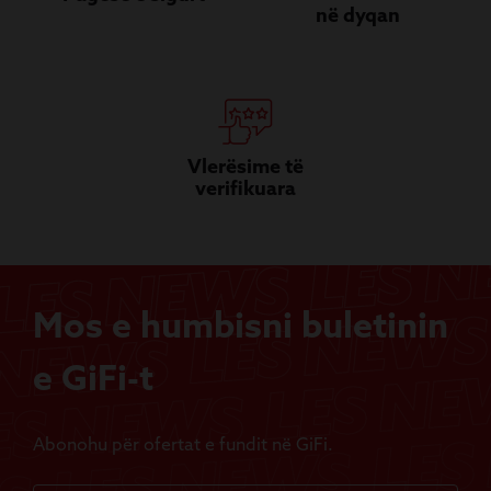
në dyqan
Vlerësime të
verifikuara
Mos e humbisni buletinin
e GiFi-t
Abonohu për ofertat e fundit në GiFi.