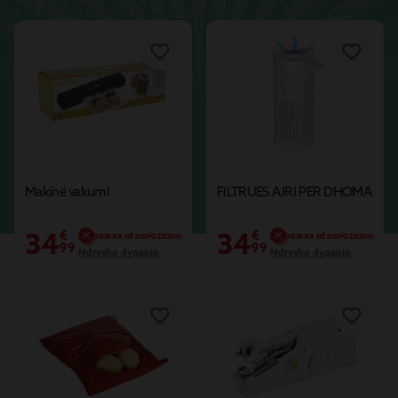
O
TË
D
ALE 
Makinë vakumi
FILTRUES AJRI PER DHOMA
GJ
34
34
€
€
NUK KA NË DISPOZICION
NUK KA NË DISPOZICION
99
99
Ndrysho dyqanin
Ndrysho dyqanin