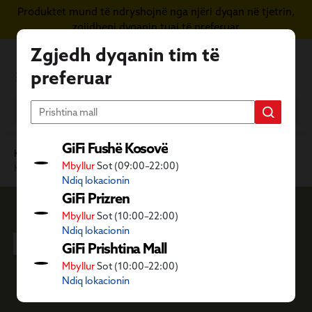
Produktet mund të ndryshojnë nga njëri dyqan në tjetrin,
Kapërce te përmbajtja kryesore
zgjidheni dyqanin tuaj të preferuar
Zgjedh dyqanin tim të
preferuar
GiFi Fushë Kosovë
Kategoritë GiFi
Ambient i jashtëm dhe dyqani i kafshëve
Mbyllur
Sot (09:00–22:00)
Kopshti
Ndiq lokacionin
GiFi Prizren
Mbyllur
Sot (10:00–22:00)
Kopshti
Ndiq lokacionin
GiFi Prishtina Mall
Mbyllur
Sot (10:00–22:00)
Ndiq lokacionin