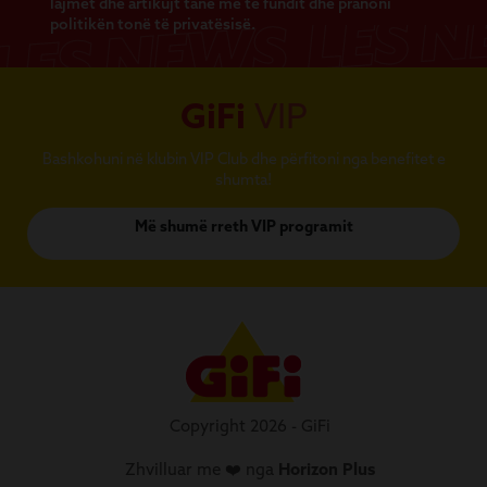
lajmet dhe artikujt tanë më të fundit dhe pranoni
politikën tonë të privatësisë.
GiFi
VIP
Bashkohuni në klubin VIP Club dhe përfitoni nga benefitet e
shumta!
Më shumë rreth VIP programit
Copyright 2026 - GiFi
Zhvilluar me ❤️ nga
Horizon Plus