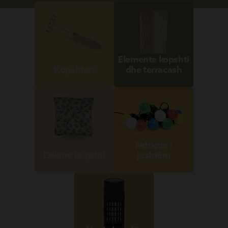
Elemente kopshti
Kopshtari
dhe terracash
Ndriçim i
Dekore kopshti
jashtëm