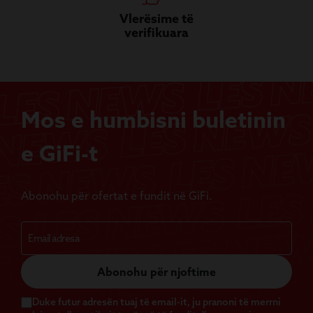
Vlerësime të
verifikuara
Mos e humbisni buletinin
e GiFi-t
Abonohu për ofertat e fundit në GiFi.
Abonohu për njoftime
Duke futur adresën tuaj të email-it, ju pranoni të merrni