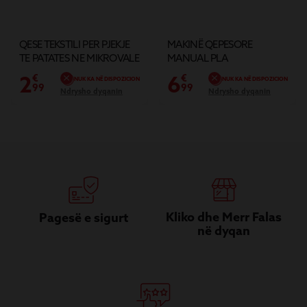
T
D
AL
QESE TEKSTILI PER PJEKJE
MAKINË QEPESORE
TE PATATES NE MIKROVALE
MANUAL PLA
2
6
€
€
NUK KA NË DISPOZICION
NUK KA NË DISPOZICION
99
99
Ndrysho dyqanin
Ndrysho dyqanin
Kliko dhe Merr Falas
Pagesë e sigurt
në dyqan