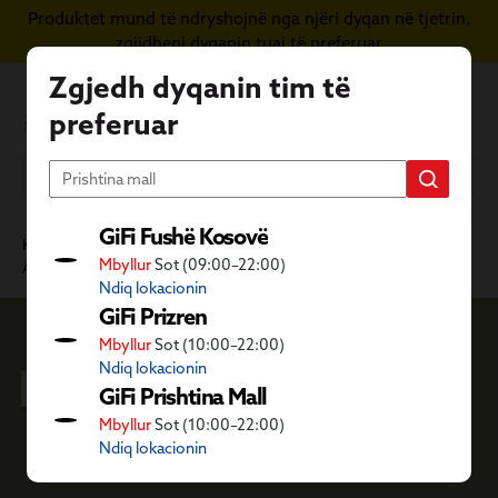
Produktet mund të ndryshojnë nga njëri dyqan në tjetrin,
Kapërce te përmbajtja kryesore
zgjidheni dyqanin tuaj të preferuar
Zgjedh dyqanin tim të
preferuar
GiFi Fushë Kosovë
Kategoritë GiFi
Ambient i jashtëm dhe dyqani i kafshëve
Mbyllur
Sot (09:00–22:00)
Aktivitete në natyrë
Goma plazhi
Kajak dhe varkë
Ndiq lokacionin
GiFi Prizren
Mbyllur
Sot (10:00–22:00)
Kajak dhe varkë
Ndiq lokacionin
GiFi Prishtina Mall
Mbyllur
Sot (10:00–22:00)
Ndiq lokacionin