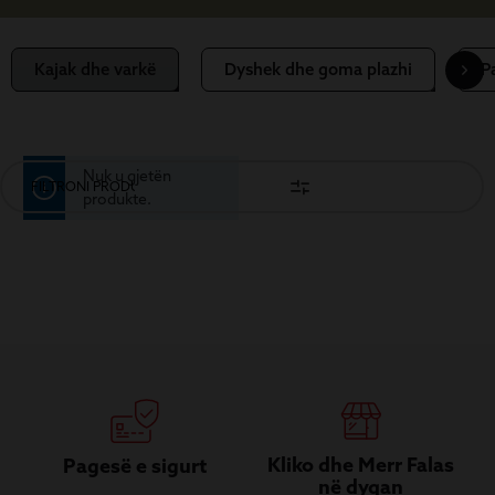
Kajak dhe varkë
Dyshek dhe goma plazhi
Pa
Nuk u gjetën
FILTRONI PRODUKTET
produkte.
Kliko dhe Merr Falas
Pagesë e sigurt
në dyqan