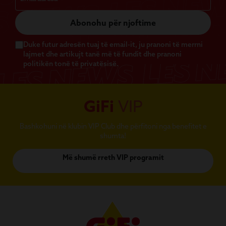
Abonohu për njoftime
Duke futur adresën tuaj të email-it, ju pranoni të merrni
lajmet dhe artikujt tanë më të fundit dhe pranoni
politikën tonë të privatësisë.
GiFi
VIP
Bashkohuni në klubin VIP Club dhe përfitoni nga benefitet e
shumta!
Më shumë rreth VIP programit