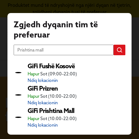
Produktet mund të ndryshojnë nga njëri dyqan në tjetrin,
Kapërce te përmbajtja kryesore
zgjidheni dyqanin tuaj të preferuar
Zgjedh dyqanin tim të
preferuar
GiFi Fushë Kosovë
Hapur
Sot (09:00–22:00)
Ndiq lokacionin
GiFi Prizren
Hapur
Sot (10:00–22:00)
Dekorime për çdo
Ndiq lokacionin
GiFi Prishtina Mall
festë
Hapur
Sot (10:00–22:00)
Ndiq lokacionin