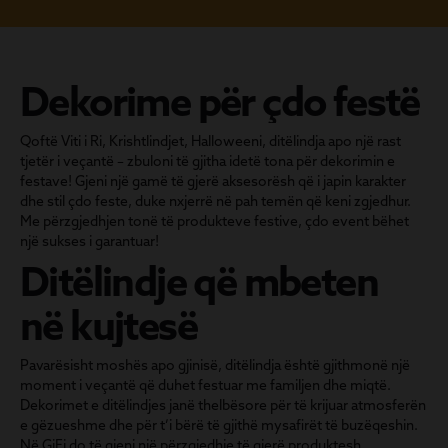
Dekorime për çdo festë
Qoftë Viti i Ri, Krishtlindjet, Halloweeni, ditëlindja apo një rast
tjetër i veçantë – zbuloni të gjitha idetë tona për dekorimin e
festave! Gjeni një gamë të gjerë aksesorësh që i japin karakter
dhe stil çdo feste, duke nxjerrë në pah temën që keni zgjedhur.
Me përzgjedhjen tonë të produkteve festive, çdo event bëhet
një sukses i garantuar!
Ditëlindje që mbeten
në kujtesë
Pavarësisht moshës apo gjinisë, ditëlindja është gjithmonë një
moment i veçantë që duhet festuar me familjen dhe miqtë.
Dekorimet e ditëlindjes janë thelbësore për të krijuar atmosferën
e gëzueshme dhe për t’i bërë të gjithë mysafirët të buzëqeshin.
Në GiFi do të gjeni një përzgjedhje të gjerë produktesh