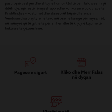
pasurojnë veshjen dhe shtojnë humor. Qoftë për Halloween, një
ditëlindje, një festë fëmijësh apo edhe konkursin e pulovrave të
Krishtlindjes – kostumet dhe aksesorët bëjnë diferencën.
Vendosni disa prej tyre në tavolinë ose në karrige për mysafirët,
në mënyrë që të gjithë të përfshihen dhe të krijojnë kujtime të
bukura e të gëzueshme.
Kliko dhe Merr Falas
Pagesë e sigurt
në dyqan
Vlerësime të