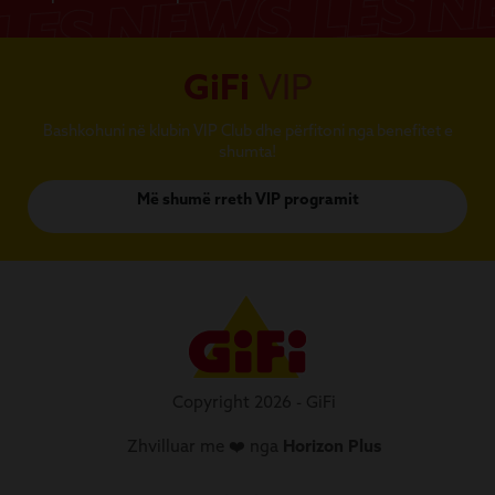
GiFi
VIP
Bashkohuni në klubin VIP Club dhe përfitoni nga benefitet e
shumta!
Më shumë rreth VIP programit
Copyright 2026 - GiFi
Zhvilluar me ❤️ nga
Horizon Plus