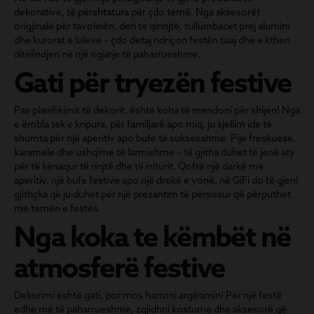
dekorative, të përshtatura për çdo temë. Nga aksesorët
origjinalë për tavolinën, deri te qirinjtë, tullumbacet prej alumini
dhe kurorat e luleve – çdo detaj ndriçon festën tuaj dhe e kthen
ditëlindjen në një ngjarje të paharrueshme.
Gati për tryezën festive
Pas planifikimit të dekorit, është koha të mendoni për shijen! Nga
e ëmbla tek e kripura, për familjarë apo miq, ju sjellim ide të
shumta për një aperitiv apo bufe të suksesshme. Pije freskuese,
karamele dhe ushqime të larmishme – të gjitha duhet të jenë aty
për të kënaqur të rinjtë dhe të rriturit. Qoftë një darkë me
aperitiv, një bufe festive apo një drekë e vonë, në GiFi do të gjeni
gjithçka që ju duhet për një prezantim të përsosur që përputhet
me temën e festës.
Nga koka te këmbët në
atmosferë festive
Dekorimi është gati, por mos harroni argëtimin! Për një festë
edhe më të paharrueshme, zgjidhni kostume dhe aksesorë që