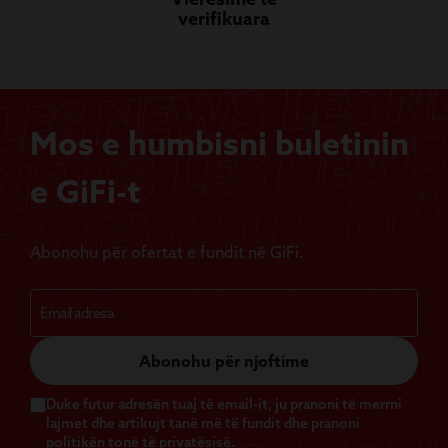
verifikuara
Mos e humbisni buletinin
e GiFi-t
Abonohu për ofertat e fundit në GiFi.
Abonohu për njoftime
Duke futur adresën tuaj të email-it, ju pranoni të merrni
lajmet dhe artikujt tanë më të fundit dhe pranoni
politikën tonë të privatësisë.