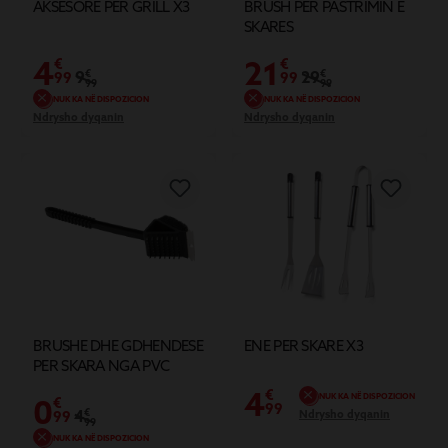
AKSESORE PER GRILL X3
BRUSH PER PASTRIMIN E
SKARES
4
21
€
€
9
€
29
€
99
99
99
99
NUK KA NË DISPOZICION
NUK KA NË DISPOZICION
Ndrysho dyqanin
Ndrysho dyqanin
BRUSHE DHE GDHENDESE
ENE PER SKARE X3
PER SKARA NGA PVC
4
€
NUK KA NË DISPOZICION
0
€
99
4
€
Ndrysho dyqanin
99
99
NUK KA NË DISPOZICION