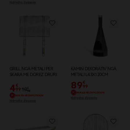
Ndrysho dyqanin
GRILL NGA METALI PER
KAMIN DEKORATIV NGA
SKARA ME DOREZ DRURI
METALI L43X120CM
89
€
4
€
99
10
€
99
99
NUK KA NË DISPOZICION
NUK KA NË DISPOZICION
Ndrysho dyqanin
Ndrysho dyqanin