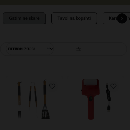
Gatim në skarë
Tavolina kopshti
Karrige dh
FILTRONI PRODUKTET