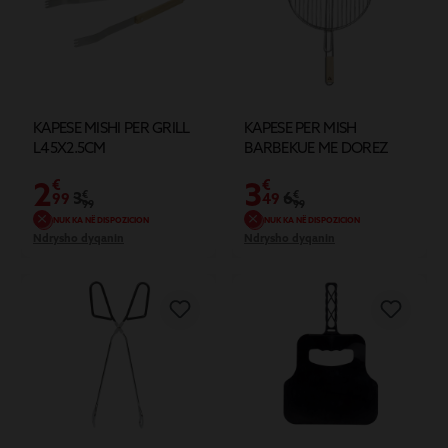
KAPESE MISHI PER GRILL
KAPESE PER MISH
L45X2.5CM
BARBEKUE ME DOREZ
DRURI
2
3
€
€
3
€
6
€
99
49
99
99
NUK KA NË DISPOZICION
NUK KA NË DISPOZICION
Ndrysho dyqanin
Ndrysho dyqanin