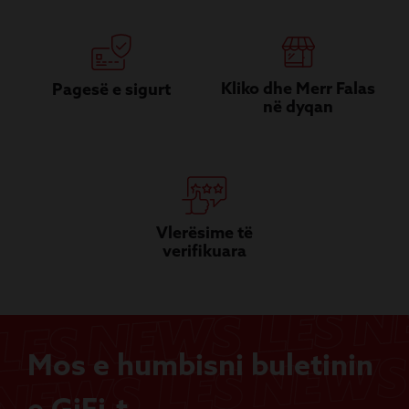
Kliko dhe Merr Falas
Pagesë e sigurt
në dyqan
Vlerësime të
verifikuara
Mos e humbisni buletinin
e GiFi-t