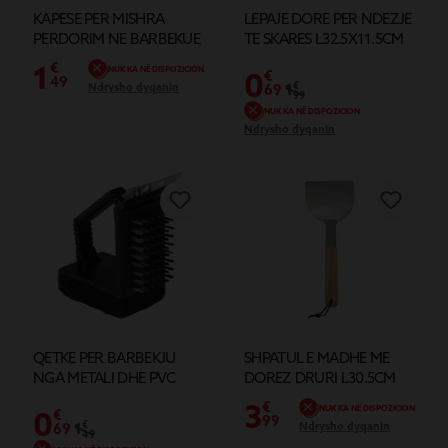
KAPESE PER MISHRA
LEPAJE DORE PER NDEZJE
PERDORIM NE BARBEKUE
TE SKARES L32.5X11.5CM
1
€
NUK KA NË DISPOZICION
0
€
49
1
€
Ndrysho dyqanin
69
99
NUK KA NË DISPOZICION
Ndrysho dyqanin
QETKE PER BARBEKJU
SHPATUL E MADHE ME
NGA METALI DHE PVC
DOREZ DRURI L30.5CM
3
€
NUK KA NË DISPOZICION
0
€
99
1
€
Ndrysho dyqanin
69
49