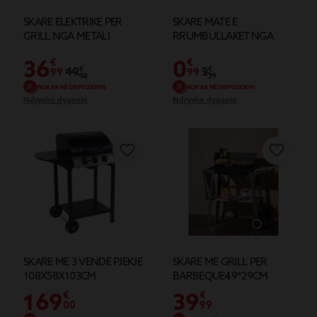
SKARE ELEKTRIKE PER
SKARE MATE E
GRILL NGA METALI
RRUMBULLAKET NGA
53X40X99CM
METALI
36
0
€
€
49
€
2
€
99
99
99
29
NUK KA NË DISPOZICION
NUK KA NË DISPOZICION
Ndrysho dyqanin
Ndrysho dyqanin
SKARE ME 3 VENDE PJEKJE
SKARE ME GRILL PER
108X58X103CM
BARBEQUE49*29CM
169
39
€
€
00
99