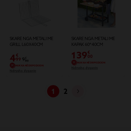
SKARE NGA METALI ME
SKARE NGA METALI ME
GRILL L60X40CM
KAPAK 60*40CM
139
€
4
€
00
9
€
99
49
NUK KA NË DISPOZICION
NUK KA NË DISPOZICION
Ndrysho dyqanin
Ndrysho dyqanin
1
2