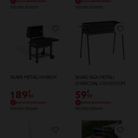
NUK KA NË DISPOZICION
NUK KA NË DISPOZICION
Ndrysho dyqanin
Ndrysho dyqanin
SKARE METALI H108CM
SKARE NGA METALI
CHARCOAL L101X151CM
189
59
€
€
00
99
NUK KA NË DISPOZICION
NUK KA NË DISPOZICION
Ndrysho dyqanin
Ndrysho dyqanin