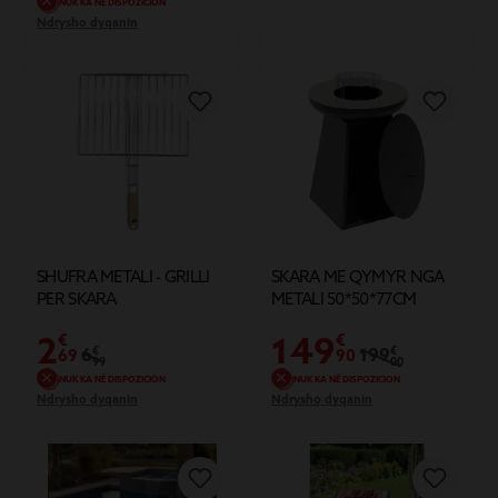
NUK KA NË DISPOZICION
Ndrysho dyqanin
SHUFRA METALI - GRILLI
SKARA ME QYMYR NGA
PER SKARA
METALI 50*50*77CM
2
149
€
€
6
€
199
€
69
90
99
00
NUK KA NË DISPOZICION
NUK KA NË DISPOZICION
Ndrysho dyqanin
Ndrysho dyqanin