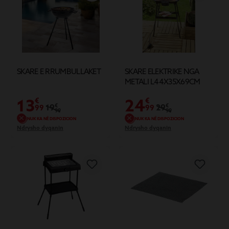
SKARE E RRUMBULLAKET
SKARE ELEKTRIKE NGA
METALI L44X35X69CM
13
24
€
€
19
€
29
€
99
99
99
99
NUK KA NË DISPOZICION
NUK KA NË DISPOZICION
Ndrysho dyqanin
Ndrysho dyqanin