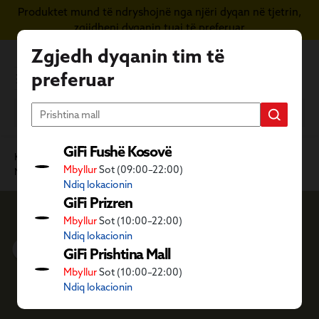
Produktet mund të ndryshojnë nga njëri dyqan në tjetrin,
Kapërce te përmbajtja kryesore
zgjidheni dyqanin tuaj të preferuar
Zgjedh dyqanin tim të
preferuar
GiFi Fushë Kosovë
Kategoritë GiFi
Ambient i jashtëm dhe dyqani i kafshëve
Mbyllur
Sot (09:00–22:00)
Mobilie të jashtme
Gatim në skarë
Ndiq lokacionin
GiFi Prizren
Mbyllur
Sot (10:00–22:00)
Gatim në skarë
Ndiq lokacionin
GiFi Prishtina Mall
Mbyllur
Sot (10:00–22:00)
Ndiq lokacionin