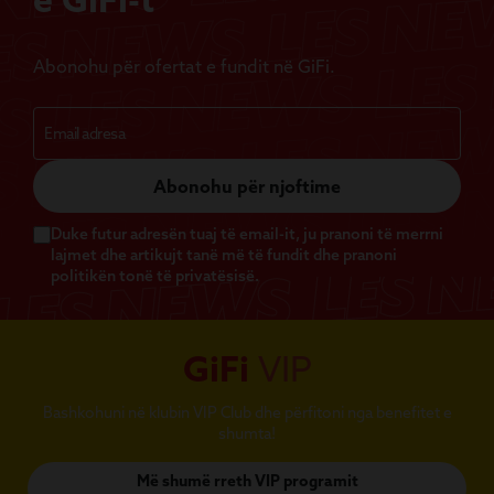
Abonohu për ofertat e fundit në GiFi.
Abonohu për njoftime
Duke futur adresën tuaj të email-it, ju pranoni të merrni
lajmet dhe artikujt tanë më të fundit dhe pranoni
politikën tonë të privatësisë.
GiFi
VIP
Bashkohuni në klubin VIP Club dhe përfitoni nga benefitet e
shumta!
Më shumë rreth VIP programit