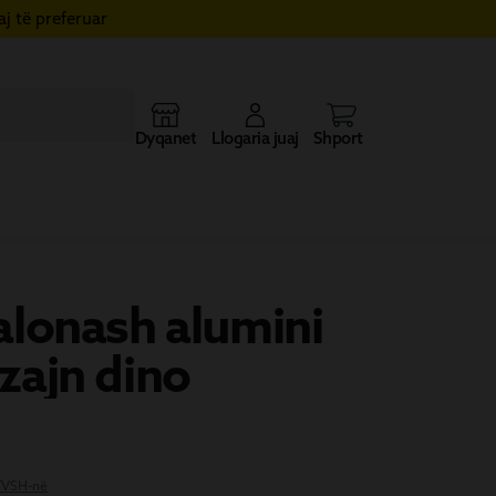
j të preferuar
Dyqanet
Llogaria juaj
Shporta
alonash alumini
zajn dino
 TVSH-në