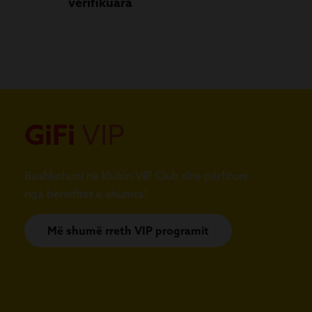
verifikuara
GiFi
VIP
Bashkohuni në klubin VIP Club dhe përfitoni
nga benefitet e shumta!
Më shumë rreth VIP programit