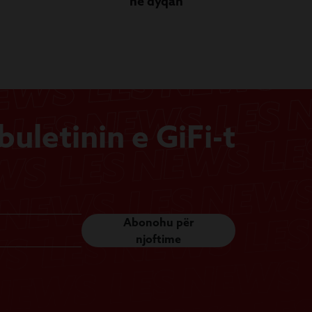
në dyqan
uletinin e GiFi-t
Abonohu për
njoftime