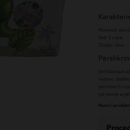
Karakteris
Materiali:
alumi
Seti:
5 copë
Dizajni:
dino
Përshkrim
Set balonash al
festave, ditëli
përmban 5 copë
një pamje argët
Numri i produkti
Proced