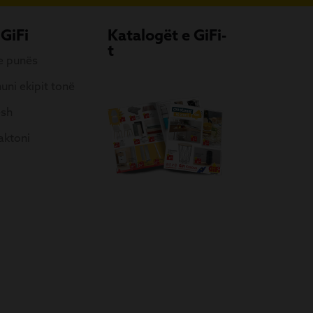
 GiFi
Katalogët e GiFi-
t
 e punës
uni ekipit tonë
esh
aktoni