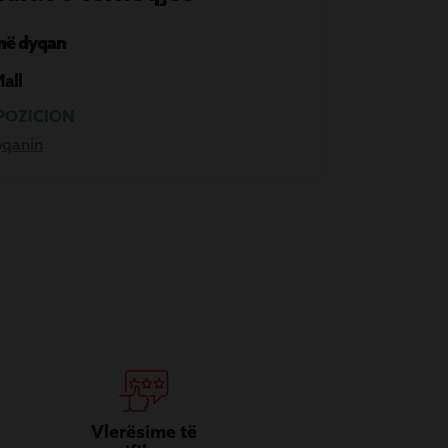
 në dyqan
Mall
POZICION
yqanin
Vlerësime të