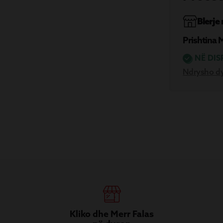
Blerje
Prishtina 
NË DIS
Ndrysho d
Kliko dhe Merr Falas