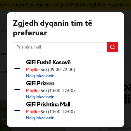
d të ndryshojnë nga njëri dyqan në tjetrin, zgjidheni dyqanin tua
Zgjedh dyqanin tim të
preferuar
 e re
Vera në GiFi
Fletushka
GiFi Fushë Kosovë
Mbyllur
Sot (09:00–22:00)
ekore për ditëlindje dhe festa
Balona
Ndiq lokacionin
S
et b
GiFi Prizren
Mbyllur
Sot (10:00–22:00)
me di
Ndiq lokacionin
GiFi Prishtina Mall
1
Mbyllur
Sot (10:00–22:00)
€
99
Ndiq lokacionin
Çmimet përfshijnë