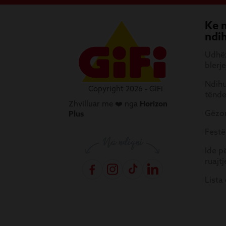
Ke 
ndi
Udhëz
blerje
Ndihu
Copyright 2026 - GiFi
tënd
Zhvilluar me ❤️ nga
Horizon
Gëzon
Plus
Festë
Ide p
ruajtj
Lista