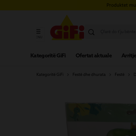
Produktet mun
ërce te përmbajtja kryesore
Kapërce te kërkimi
Kapërce te navigimi kryesor
MENU
Kategoritë GiFi
Ofertat aktuale
Arritje
Kategoritë GiFi
Festë dhe dhurata
Festë
D
Kalo galerinë e imazheve