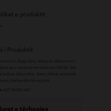
tikat e produktit
n
i i Produktit
umini me dizajn dino, ideal për dekorimin e
ndjeve apo eventeve tematike për fëmijë. Seti
 balona dekorative, duke i dhënë ambientit
uese, festive dhe të veçantë.
t:
AZT-261001-433
urat e tërheqjes