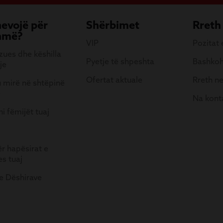
nevojë për
Shërbimet
Rreth
hmë?
VIP
Pozitat
ues dhe këshilla
Pyetje të shpeshta
Bashkoh
je
Ofertat aktuale
Rreth n
 mirë në shtëpinë
e
Na kont
i fëmijët tuaj
ër hapësirat e
es tuaj
 e Dëshirave