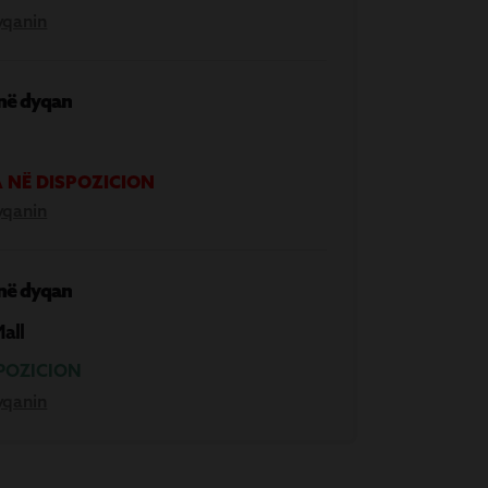
yqanin
 në dyqan
 NË DISPOZICION
yqanin
 në dyqan
Mall
POZICION
yqanin