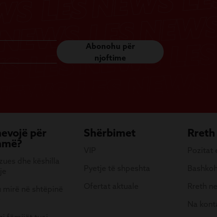
Abonohu për
njoftime
nevojë për
Shërbimet
Rreth
hmë?
VIP
Pozitat
ues dhe këshilla
Pyetje të shpeshta
Bashkoh
je
Ofertat aktuale
Rreth n
 mirë në shtëpinë
e
Na kont