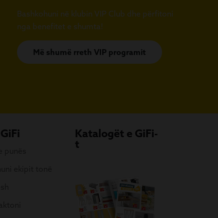
Bashkohuni në klubin VIP Club dhe përfitoni
nga benefitet e shumta!
Më shumë rreth VIP programit
 GiFi
Katalogët e GiFi-
t
 e punës
uni ekipit tonë
esh
aktoni