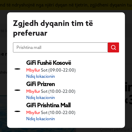
d të ndryshojnë nga njëri dyqan në tjetrin, zgjidheni dyqanin tua
Zgjedh dyqanin tim të
preferuar
 e re
Vera në GiFi
Fletushka
GiFi Fushë Kosovë
Mbyllur
Sot (09:00–22:00)
fshëve
Aktivitete në natyrë
Pishina dhe pajisje plazhi
Ndiq lokacionin
P
ish
GiFi Prizren
Mbyllur
Sot (10:00–22:00)
183×
Ndiq lokacionin
GiFi Prishtina Mall
19
Mbyllur
Sot (10:00–22:00)
€
99
Ndiq lokacionin
Çmimet përfshijnë