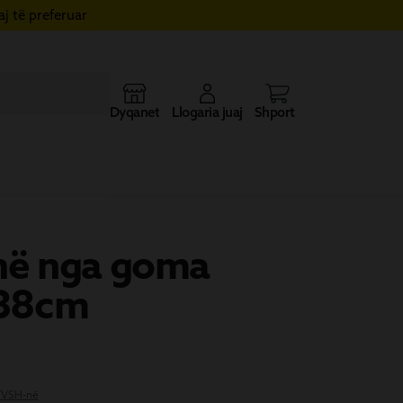
j të preferuar
Dyqanet
Llogaria juaj
Shporta
inë nga goma
38cm
 TVSH-në