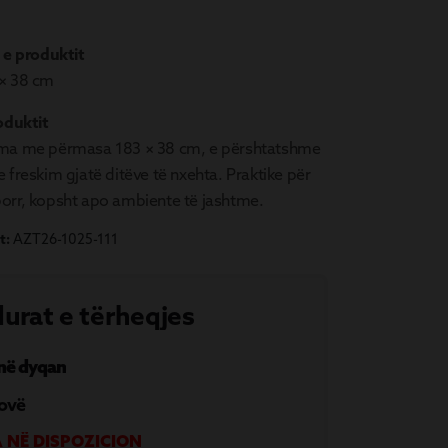
 e produktit
× 38 cm
oduktit
oma me përmasa 183 × 38 cm, e përshtatshme
 freskim gjatë ditëve të nxehta. Praktike për
orr, kopsht apo ambiente të jashtme.
t:
AZT26-1025-111
urat e tërheqjes
 në dyqan
ovë
 NË DISPOZICION