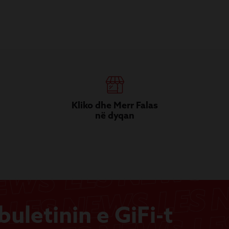
Kliko dhe Merr Falas
në dyqan
uletinin e GiFi-t