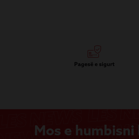
Pagesë e sigurt
Mos e humbisni b