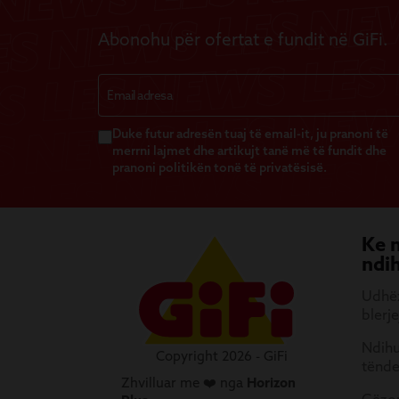
Abonohu për ofertat e fundit në GiFi.
Duke futur adresën tuaj të email-it, ju pranoni të
merrni lajmet dhe artikujt tanë më të fundit dhe
pranoni politikën tonë të privatësisë.
Ke 
ndi
Udhëz
blerje
Ndihu
Copyright 2026 - GiFi
tënd
Zhvilluar me ❤️ nga
Horizon