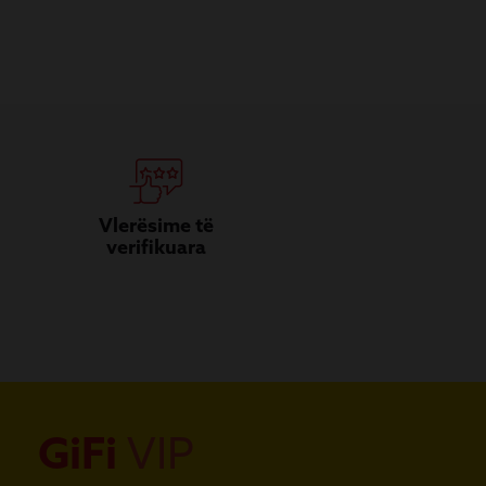
Vlerësime të
verifikuara
GiFi
VIP