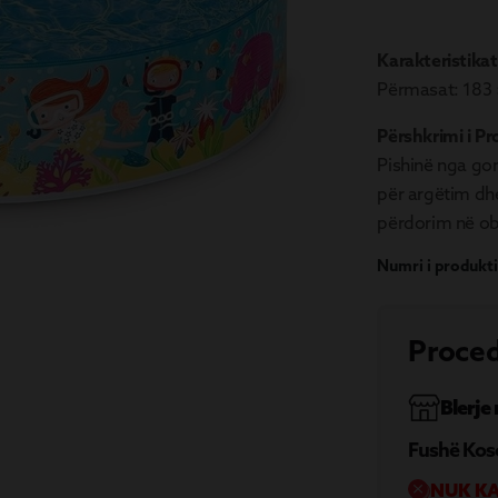
Karakteristikat
Përmasat: 183 
Përshkrimi i Pr
Pishinë nga g
për argëtim dhe
përdorim në ob
Numri i produkti
Proced
Blerje
Fushë Kos
NUK KA