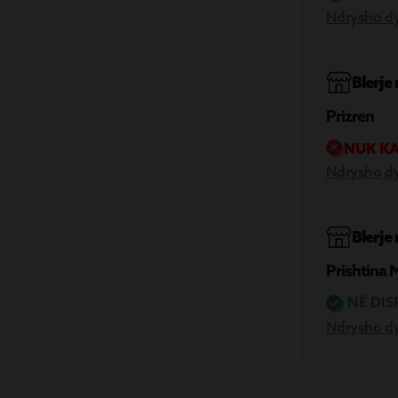
Ndrysho d
Blerje
Prizren
NUK KA
Ndrysho d
Blerje
Prishtina 
NË DIS
Ndrysho d