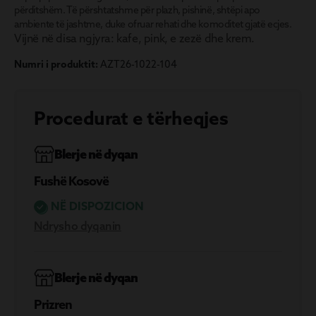
përditshëm. Të përshtatshme për plazh, pishinë, shtëpi apo
ambiente të jashtme, duke ofruar rehati dhe komoditet gjatë ecjes.
Vijnë në disa ngjyra: kafe, pink, e zezë dhe krem.
Numri i produktit:
AZT26-1022-104
Procedurat e tërheqjes
Blerje në dyqan
Fushë Kosovë
NË DISPOZICION
Ndrysho dyqanin
Blerje në dyqan
Prizren