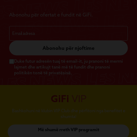
Abonohu për ofertat e fundit në GiFi.
Abonohu për njoftime
Duke futur adresën tuaj të email-it, ju pranoni të merrni
lajmet dhe artikujt tanë më të fundit dhe pranoni
politikën tonë të privatësisë.
GiFi
VIP
Bashkohuni në klubin VIP Club dhe përfitoni nga benefitet e
shumta!
Më shumë rreth VIP programit