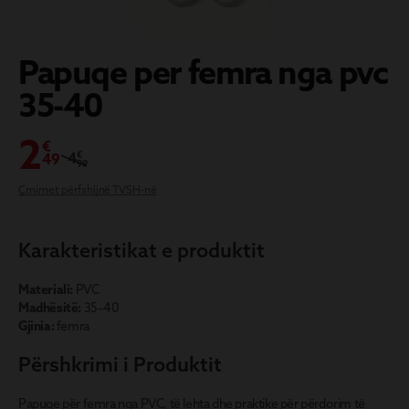
P
apuqe per femra nga pvc
35-40
2
€
4
€
49
99
Çmimet përfshijnë TVSH-në
Karakteristikat e produktit
Materiali:
PVC
Madhësitë:
35–40
Gjinia:
femra
Përshkrimi i Produktit
Papuqe për femra nga PVC, të lehta dhe praktike për përdorim të