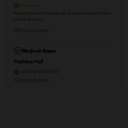
STOKU I KUFIZUAR
Aktualisht në stok të kufizuar, ky artikull mund të blihet
vetëm në dyqan.
Ndrysho dyqanin
Blerje në dyqan
Prishtina Mall
NË DISPOZICION
Ndrysho dyqanin