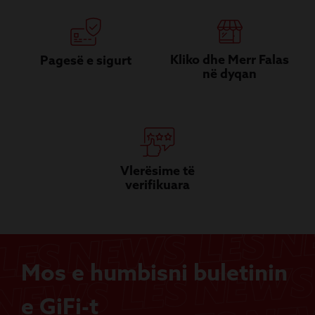
Kliko dhe Merr Falas
Pagesë e sigurt
në dyqan
Vlerësime të
verifikuara
Mos e humbisni buletinin
e GiFi-t