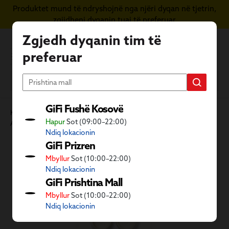
Produktet mund të ndryshojnë nga njëri dyqan në tjetrin,
Kapërce te përmbajtja kryesore
zgjidheni dyqanin tuaj të preferuar
Zgjedh dyqanin tim të
preferuar
GiFi Fushë Kosovë
Kategoritë GiFi
Ambient i jashtëm dhe dyqani i kafshëve
Hapur
Sot (09:00–22:00)
Aktivitete në natyrë
Pajisje plazhi
Aksesorë plazhi
Ndiq lokacionin
Kalo galerinë e imazheve
GiFi Prizren
Mbyllur
Sot (10:00–22:00)
Ndiq lokacionin
GiFi Prishtina Mall
Mbyllur
Sot (10:00–22:00)
Ndiq lokacionin