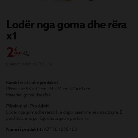
L
odër nga goma dhe rëra
x1
2
€
4
€
99
99
Çmimet përfshijnë TVSH-në
Karakteristikat e produktit
Përmasat: 98 × 44 cm, 94 × 61 cm, 97 × 61 cm
Materiali: gomë dhe rërë
Përshkrimi i Produktit
Lodër nga goma dhe rëra x1 , e disponueshme në disa dizajne. E
përshtatshme për lojë dhe argëtim për fëmijë.
Numri i produktit:
AZT26-1025-103