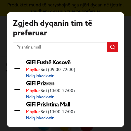
Produktet mund të ndryshojnë nga njëri dyqan në tjetrin,
Kapërce te përmbajtja kryesore
zgjidheni dyqanin tuaj të preferuar
Zgjedh dyqanin tim të
preferuar
GiFi Fushë Kosovë
Kategoritë GiFi
Ambient i jashtëm dhe dyqani i kafshëve
Mbyllur
Sot (09:00–22:00)
Aktivitete në natyrë
Pishina dhe pajisje plazhi
Ndiq lokacionin
Kalo galerinë e imazheve
GiFi Prizren
Mbyllur
Sot (10:00–22:00)
Ndiq lokacionin
GiFi Prishtina Mall
Mbyllur
Sot (10:00–22:00)
Ndiq lokacionin