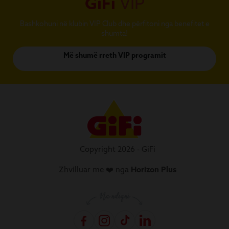
GiFi
VIP
Bashkohuni në klubin VIP Club dhe përfitoni nga benefitet e
shumta!
Më shumë rreth VIP programit
Copyright 2026 - GiFi
Zhvilluar me ❤️ nga
Horizon Plus