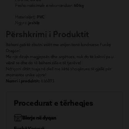
Pesha maksimale e rekomanduar:
60 kg
Materiali(et):
PVC
Ngjyra:
jeshile
Përshkrimi i Produktit
Bëhuni gati të zbutni valët me anijen tonë lundruese Funky
Dragon!
Me një dizajn magjepsës dhe argëtues, nuk do të kaloni pa u
vënë re dhe do të bëheni zilia e të tjerëve!
Ndriçoni ditët tuaja në diell me këtë shoqërues të gjallë për
momente unike ujore!
Numri i produktit:
616893
Procedurat e tërheqjes
Blerje në dyqan
Fushë Kosovë