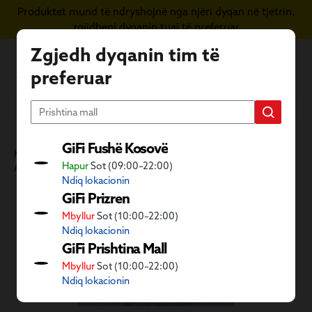
Produktet mund të ndryshojnë nga njëri dyqan në tjetrin,
Kapërce te përmbajtja kryesore
zgjidheni dyqanin tuaj të preferuar
Zgjedh dyqanin tim të
preferuar
GiFi Fushë Kosovë
Kategoritë GiFi
Ambient i jashtëm dhe dyqani i kafshëve
Hapur
Sot (09:00–22:00)
Aktivitete në natyrë
Goma plazhi
Ndiq lokacionin
Kalo galerinë e imazheve
GiFi Prizren
Mbyllur
Sot (10:00–22:00)
Ndiq lokacionin
GiFi Prishtina Mall
Mbyllur
Sot (10:00–22:00)
Ndiq lokacionin