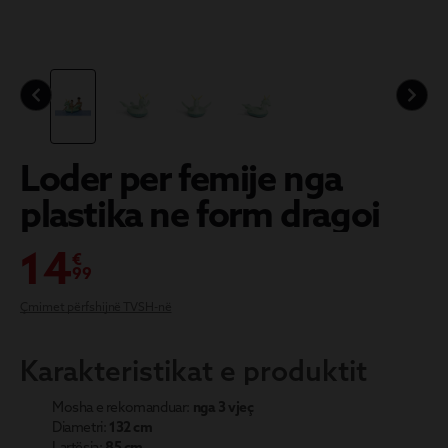
L
oder per femije nga
plastika ne form dragoi
14
€
99
Çmimet përfshijnë TVSH-në
Karakteristikat e produktit
Mosha e rekomanduar:
nga 3 vjeç
Diametri:
132 cm
Lartësia:
85 cm