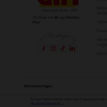
Ndihu
Copyright 2026 - GiFi
tënd
Zhvilluar me ❤️ nga
Horizon
Gëzon
Plus
Festë
Ide p
ruajtj
Lista
Informacion ligjor
Kjo faqe interneti përdor cookies për të siguruar përvoj
Më shumë informacion...