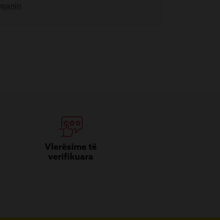
yqanin
Vlerësime të
verifikuara