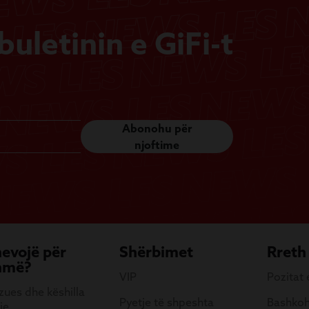
uletinin e GiFi-t
Abonohu për
njoftime
nevojë për
Shërbimet
Rreth
hmë?
VIP
Pozitat
ues dhe këshilla
Pyetje të shpeshta
Bashkoh
je