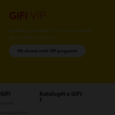
GiFi
VIP
Bashkohuni në klubin VIP Club dhe përfitoni
nga benefitet e shumta!
Më shumë rreth VIP programit
 GiFi
Katalogët e GiFi-
t
 e punës
uni ekipit tonë