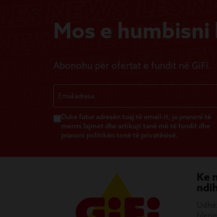
Mos e humbisni b
Abonohu për ofertat e fundit në GiFi.
Duke futur adresën tuaj të email-it, ju pranoni të
merrni lajmet dhe artikujt tanë më të fundit dhe
pranoni politikën tonë të privatësisë.
Ke 
ndi
Udhëz
blerje