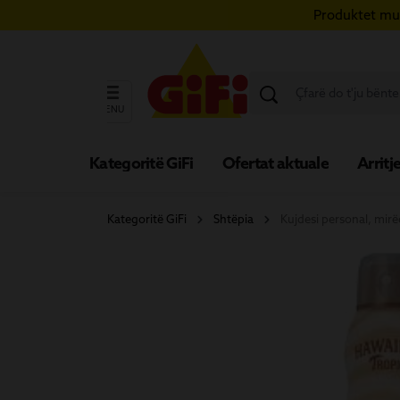
Produktet mun
ërce te përmbajtja kryesore
Kapërce te kërkimi
Kapërce te navigimi kryesor
MENU
Kategoritë GiFi
Ofertat aktuale
Arritje
Kategoritë GiFi
Shtëpia
Kujdesi personal, mir
Kalo galerinë e imazheve