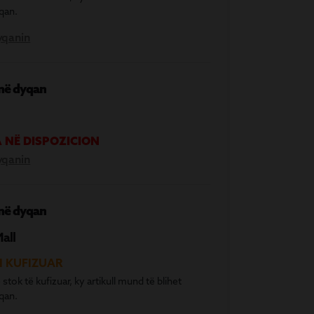
qan.
yqanin
 në dyqan
 NË DISPOZICION
yqanin
 në dyqan
Mall
I KUFIZUAR
 stok të kufizuar, ky artikull mund të blihet
qan.