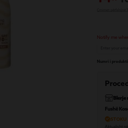
Çmimet përfshijnë
Notify me when 
Numri i produkti
Proced
Blerje
Fushë Kos
STOKU 
Aktualisht në