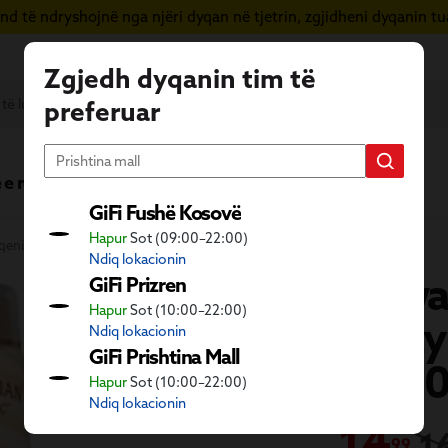
d të ndryshojnë nga njëri dyqan në tjetrin, zgjidheni dyqanin tua
Zgjedh dyqanin tim të
preferuar
 e re
Vera në GiFi
Fletushka
GiFi Fushë Kosovë
Hapur
Sot (09:00–22:00)
ëqenia dhe banjo
Ndiq lokacionin
H
awai
GiFi Prizren
Hapur
Sot (10:00–22:00)
spray
Ndiq lokacionin
GiFi Prishtina Mall
spf5
Hapur
Sot (10:00–22:00)
Ndiq lokacionin
14
€
1
99