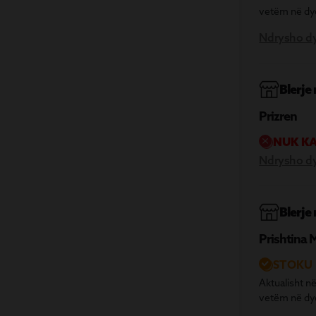
vetëm në dy
Ndrysho d
Blerje
Prizren
NUK KA
Ndrysho d
Blerje
Prishtina 
STOKU 
Aktualisht në
vetëm në dy