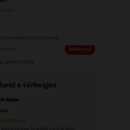
99
 TVSH-në
this product is back in stock
Notify me
t:
5099821128739
urat e tërheqjes
 në dyqan
ovë
I KUFIZUAR
 stok të kufizuar, ky artikull mund të blihet