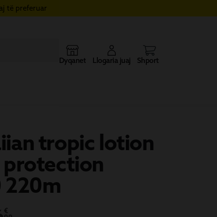
j të preferuar
Dyqanet
Llogaria juaj
Shporta
ian tropic lotion
 protection
0 220m
6
€