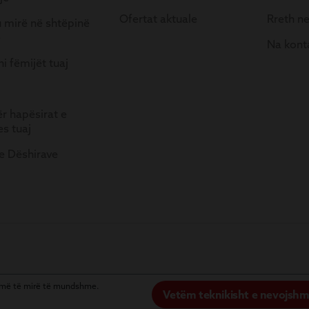
Ofertat aktuale
Rreth n
 mirë në shtëpinë
e
Na kont
i fëmijët tuaj
ër hapësirat e
es tuaj
 e Dëshirave
ën më të mirë të mundshme.
Vetëm teknikisht e nevojsh