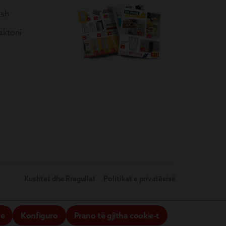
esh
aktoni
Kushtet dhe Rregullat
Politikat e privatësisë
me
Konfiguro
Prano të gjitha cookie-t