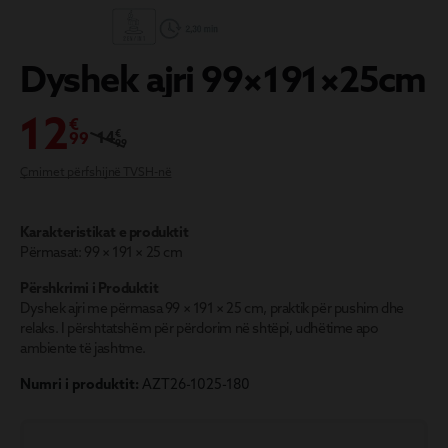
D
yshek ajri 99×191×25cm
12
€
14
€
99
99
Çmimet përfshijnë TVSH-në
Karakteristikat e produktit
Përmasat: 99 × 191 × 25 cm
Përshkrimi i Produktit
Dyshek ajri me përmasa 99 × 191 × 25 cm, praktik për pushim dhe
relaks. I përshtatshëm për përdorim në shtëpi, udhëtime apo
ambiente të jashtme.
Numri i produktit:
AZT26-1025-180