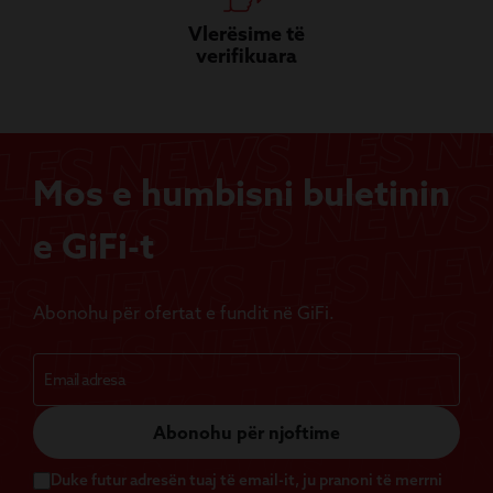
Vlerësime të
verifikuara
Mos e humbisni buletinin
e GiFi-t
Abonohu për ofertat e fundit në GiFi.
Abonohu për njoftime
Duke futur adresën tuaj të email-it, ju pranoni të merrni