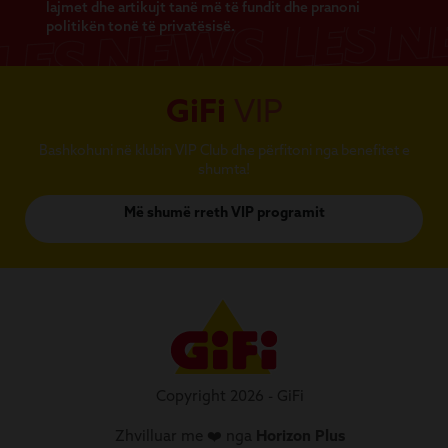
lajmet dhe artikujt tanë më të fundit dhe pranoni
politikën tonë të privatësisë.
GiFi
VIP
Bashkohuni në klubin VIP Club dhe përfitoni nga benefitet e
shumta!
Më shumë rreth VIP programit
Copyright 2026 - GiFi
Zhvilluar me ❤️ nga
Horizon Plus