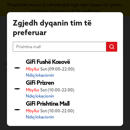
Produktet mund të ndryshojnë nga njëri dyqan në tjetrin,
Kapërce te përmbajtja kryesore
zgjidheni dyqanin tuaj të preferuar
Zgjedh dyqanin tim të
preferuar
GiFi Fushë Kosovë
Kategoritë GiFi
Ambient i jashtëm dhe dyqani i kafshëve
Mbyllur
Sot (09:00–22:00)
Aktivitete në natyrë
Goma plazhi
Dyshek dhe goma plazhi
Ndiq lokacionin
Kalo galerinë e imazheve
GiFi Prizren
Mbyllur
Sot (10:00–22:00)
Ndiq lokacionin
GiFi Prishtina Mall
Mbyllur
Sot (10:00–22:00)
Ndiq lokacionin