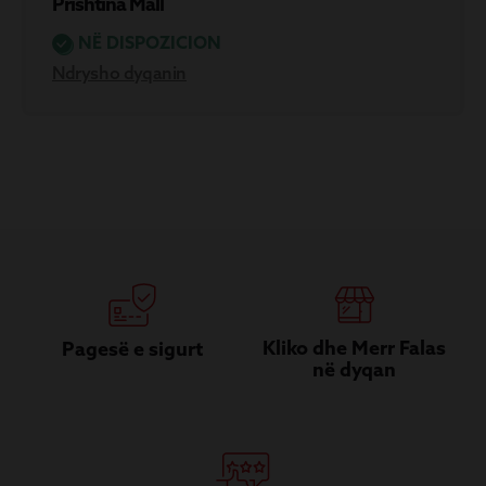
Prishtina Mall
NË DISPOZICION
Ndrysho dyqanin
Kliko dhe Merr Falas
Pagesë e sigurt
në dyqan